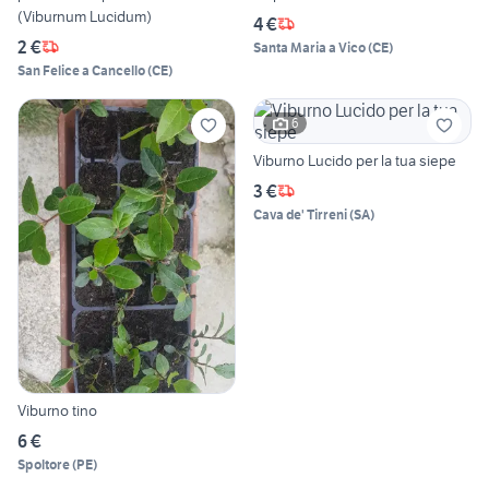
(Viburnum Lucidum)
4 €
2 €
Santa Maria a Vico
(
CE
)
San Felice a Cancello
(
CE
)
6
Viburno Lucido per la tua siepe
3 €
Cava de' Tirreni
(
SA
)
Viburno tino
6 €
Spoltore
(
PE
)