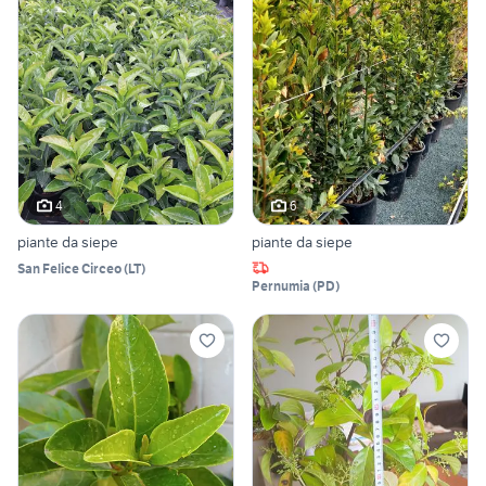
4
6
piante da siepe
piante da siepe
San Felice Circeo
(
LT
)
Pernumia
(
PD
)