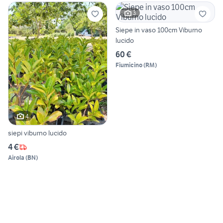
3
Siepe in vaso 100cm Viburno
lucido
60 €
Fiumicino
(
RM
)
4
siepi viburno lucido
4 €
Airola
(
BN
)