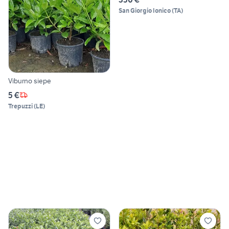
San Giorgio Ionico
(
TA
)
Viburno siepe
5 €
Trepuzzi
(
LE
)