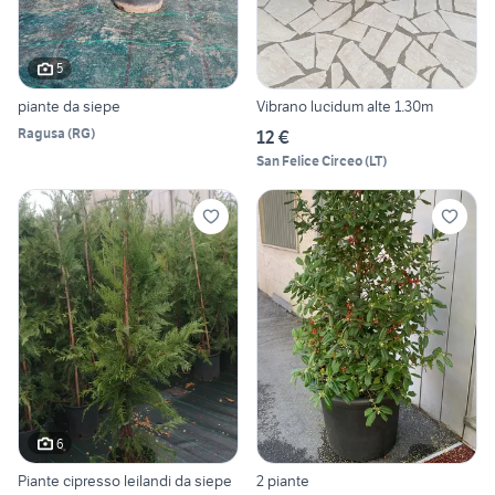
5
piante da siepe
Vibrano lucidum alte 1.30m
Ragusa
(
RG
)
12 €
San Felice Circeo
(
LT
)
6
Piante cipresso leilandi da siepe
2 piante