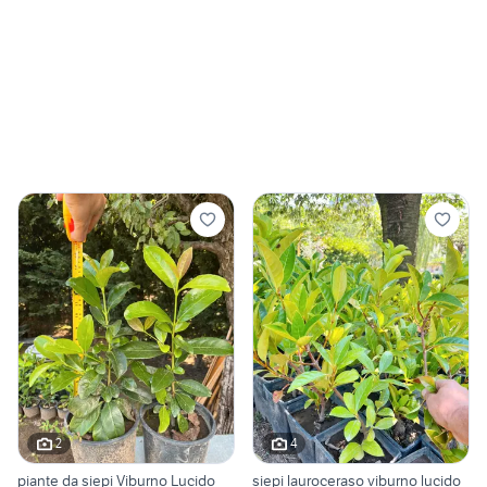
2
4
piante da siepi Viburno Lucido
siepi lauroceraso viburno lucido