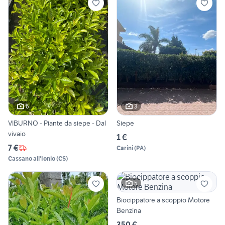
6
3
VIBURNO - Piante da siepe - Dal
Siepe
vivaio
1 €
7 €
Carini
(
PA
)
Cassano all'Ionio
(
CS
)
5
Biocippatore a scoppio Motore
Benzina
350 €