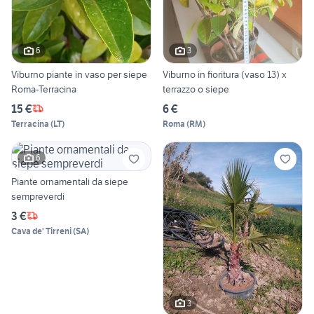
6
3
Viburno piante in vaso per siepe
Viburno in fioritura (vaso 13) x
Roma-Terracina
terrazzo o siepe
15 €
6 €
Terracina
(
LT
)
Roma
(
RM
)
6
Piante ornamentali da siepe
sempreverdi
3 €
Cava de' Tirreni
(
SA
)
3