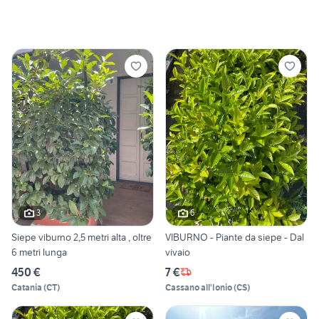
3
6
Siepe viburno 2,5 metri alta , oltre
VIBURNO - Piante da siepe - Dal
6 metri lunga
vivaio
450 €
7 €
Catania
(
CT
)
Cassano all'Ionio
(
CS
)