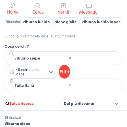
Home
Cerca
Vendi
Messaggi
viburno lucido
siepe gialla
viburno lucido in vaso
Ricerche
Subito
Giardino e fai da te
viburno siepe
Cosa cerchi?
Giardino e Fai
Filtri
da te
Salva ricerca
Dal più rilevante
26 risultati
Viburno siepe