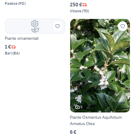
Padova
(
PD
)
250 €
Vinovo
(
TO
)
Piante ornamentali
1 €
Bari
(
BA
)
6
Piante Osmantus Aquifolium
Armatus Olea
6 €