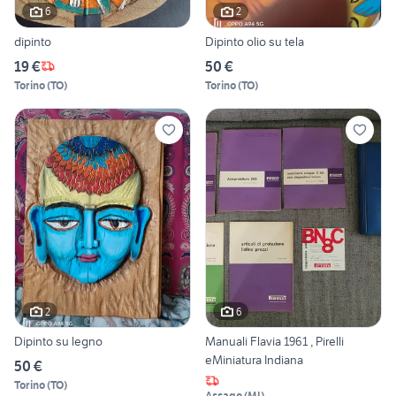
6
2
dipinto
Dipinto olio su tela
19 €
50 €
Torino
(
TO
)
Torino
(
TO
)
2
6
Dipinto su legno
Manuali Flavia 1961 , Pirelli
eMiniatura Indiana
50 €
Torino
(
TO
)
Assago
(
MI
)