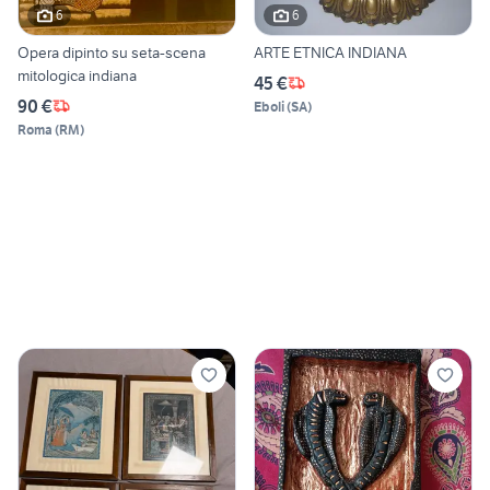
6
6
Opera dipinto su seta-scena
ARTE ETNICA INDIANA
mitologica indiana
45 €
90 €
Eboli
(
SA
)
Roma
(
RM
)