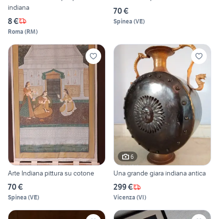
indiana
70 €
8 €
Spinea
(
VE
)
Roma
(
RM
)
6
Arte Indiana pittura su cotone
Una grande giara indiana antica
70 €
299 €
Spinea
(
VE
)
Vicenza
(
VI
)