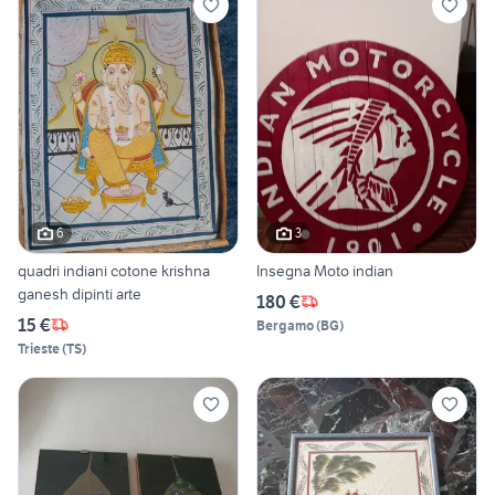
6
3
quadri indiani cotone krishna
Insegna Moto indian
ganesh dipinti arte
180 €
15 €
Bergamo
(
BG
)
Trieste
(
TS
)