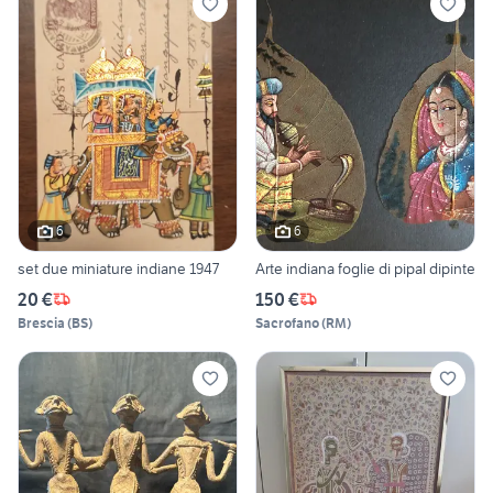
6
6
set due miniature indiane 1947
Arte indiana foglie di pipal dipinte
20 €
150 €
Brescia
(
BS
)
Sacrofano
(
RM
)