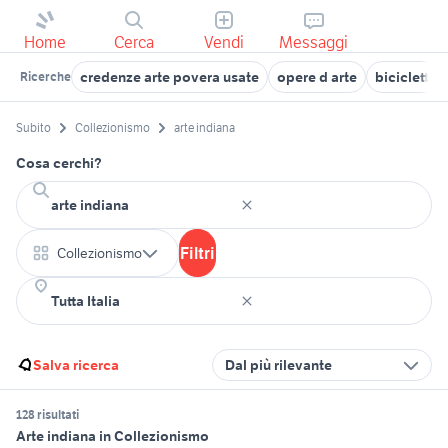
Home
Cerca
Vendi
Messaggi
credenze arte povera usate
opere d arte
biciclette 
Ricerche
Subito
Collezionismo
arte indiana
Cosa cerchi?
Filtri
Collezionismo
Salva ricerca
Dal più rilevante
128 risultati
Arte indiana in Collezionismo