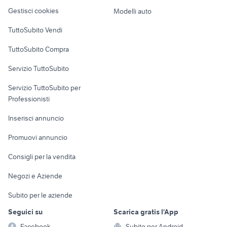
Veicoli commerciali
altro
Gestisci cookies
Modelli auto
Case vacanza
TuttoSubito Vendi
Uffici e Locali
TuttoSubito Compra
commerciali
Servizio TuttoSubito
elettronica
per la casa e la
sports e hobby
Servizio TuttoSubito per
persona
Informatica
Animali
Professionisti
Arredamento e
Console e
Accessori per
Casalinghi
Inserisci annuncio
Videogiochi
animali
Elettrodomestici
Promuovi annuncio
Audio/Video
Musica e Film
Giardino e Fai da te
Consigli per la vendita
Fotografia
Libri e Riviste
Abbigliamento e
Negozi e Aziende
Telefonia
Strumenti Musicali
Accessori
Subito per le aziende
Sports
Tutto per i bambini
Seguici su
Scarica gratis l'App
Biciclette
Facebook
Subito per Android