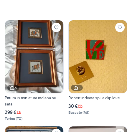
5
3
Pittura in miniatura indiana su
Robert indiana spilla clip love
seta
30 €
299 €
Buscate
(
MI
)
Torino
(
TO
)