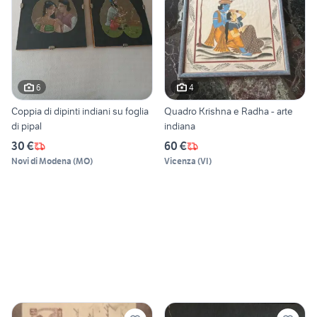
6
4
Coppia di dipinti indiani su foglia
Quadro Krishna e Radha - arte
di pipal
indiana
30 €
60 €
Novi di Modena
(
MO
)
Vicenza
(
VI
)