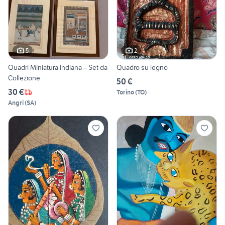
5
2
Quadri Miniatura Indiana – Set da
Quadro su legno
Collezione
50 €
30 €
Torino
(
TO
)
Angri
(
SA
)