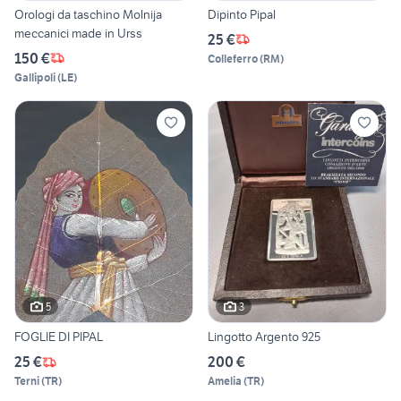
Orologi da taschino Molnija
Dipinto Pipal
meccanici made in Urss
25 €
150 €
Colleferro
(
RM
)
Gallipoli
(
LE
)
5
3
FOGLIE DI PIPAL
Lingotto Argento 925
25 €
200 €
Terni
(
TR
)
Amelia
(
TR
)