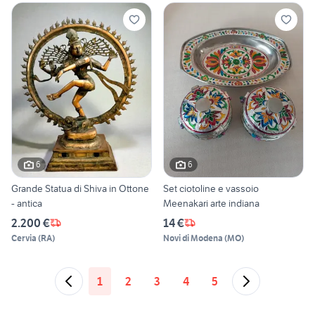
6
6
Grande Statua di Shiva in Ottone
Set ciotoline e vassoio
- antica
Meenakari arte indiana
2.200 €
14 €
Cervia
(
RA
)
Novi di Modena
(
MO
)
1
2
3
4
5