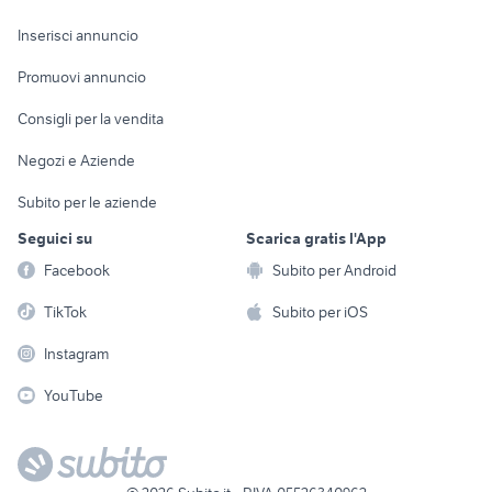
Arredamento e
Console e
Accessori per
Casalinghi
Inserisci annuncio
Videogiochi
animali
Elettrodomestici
Promuovi annuncio
Audio/Video
Musica e Film
Giardino e Fai da te
Consigli per la vendita
Fotografia
Libri e Riviste
Abbigliamento e
Negozi e Aziende
Telefonia
Strumenti Musicali
Accessori
Subito per le aziende
Sports
Tutto per i bambini
Seguici su
Scarica gratis l'App
Biciclette
Facebook
Subito per Android
Collezionismo
TikTok
Subito per iOS
Instagram
YouTube