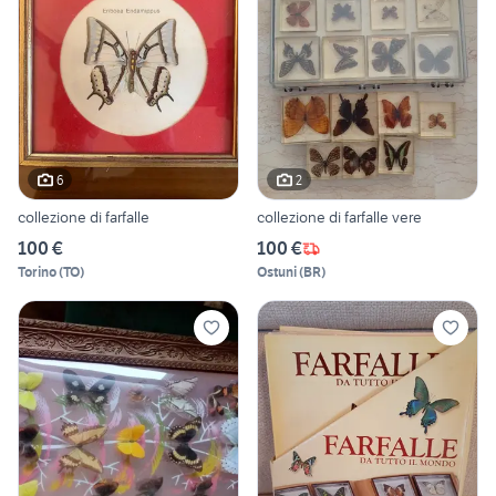
6
2
collezione di farfalle
collezione di farfalle vere
100 €
100 €
Torino
(
TO
)
Ostuni
(
BR
)