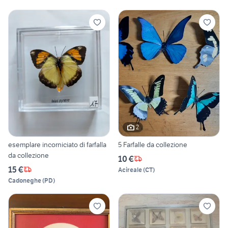
2
esemplare incorniciato di farfalla
5 Farfalle da collezione
da collezione
10 €
15 €
Acireale
(
CT
)
Cadoneghe
(
PD
)