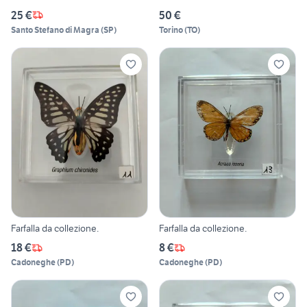
25 €
50 €
Santo Stefano di Magra
(
SP
)
Torino
(
TO
)
Farfalla da collezione.
Farfalla da collezione.
18 €
8 €
Cadoneghe
(
PD
)
Cadoneghe
(
PD
)