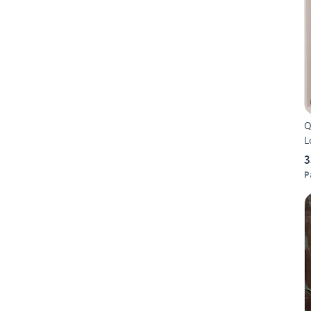
Q
L
3
P