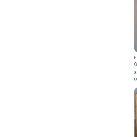
F
Q
3
L