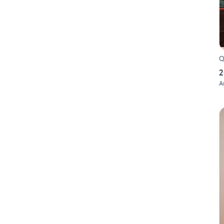
Q
2
A