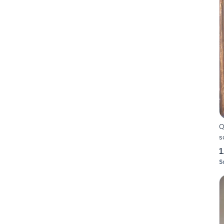
Q
s
1
S