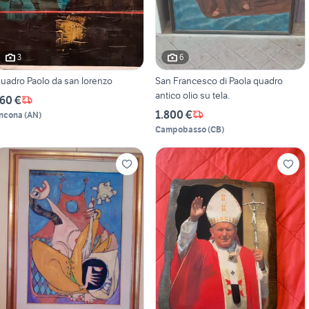
3
6
uadro Paolo da san lorenzo
San Francesco di Paola quadro
antico olio su tela.
60 €
1.800 €
ncona
(
AN
)
Campobasso
(
CB
)