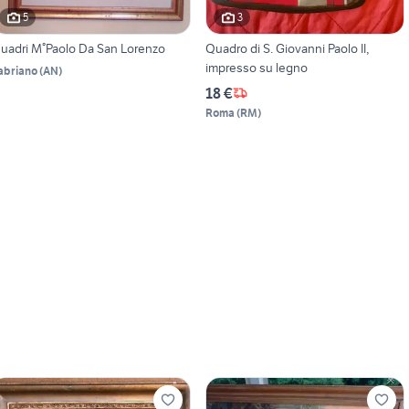
5
3
uadri M°Paolo Da San Lorenzo
Quadro di S. Giovanni Paolo II,
impresso su legno
abriano
(
AN
)
18 €
Roma
(
RM
)