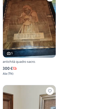
5
antichità quadro sacro.
300 €
Ala
(
TN
)