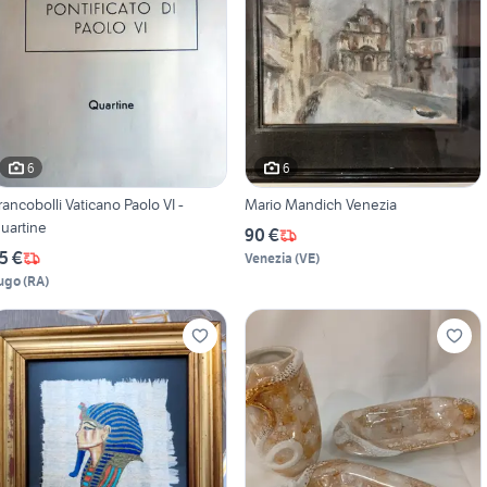
6
6
rancobolli Vaticano Paolo VI -
Mario Mandich Venezia
uartine
90 €
5 €
Venezia
(
VE
)
ugo
(
RA
)