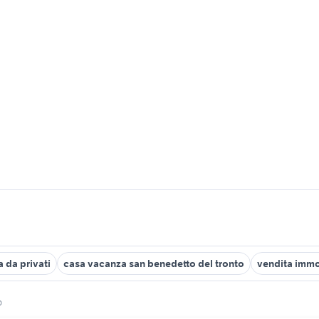
a da privati
casa vacanza san benedetto del tronto
vendita immo
o