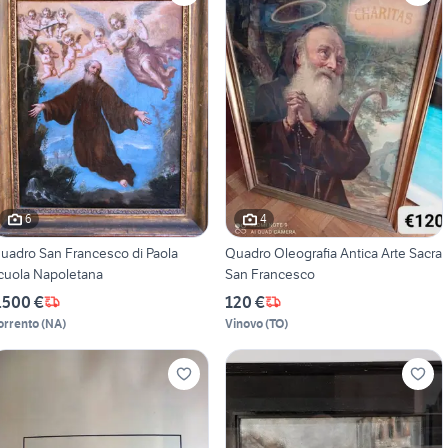
6
4
uadro San Francesco di Paola
Quadro Oleografia Antica Arte Sacra
cuola Napoletana
San Francesco
.500 €
120 €
orrento
(
NA
)
Vinovo
(
TO
)