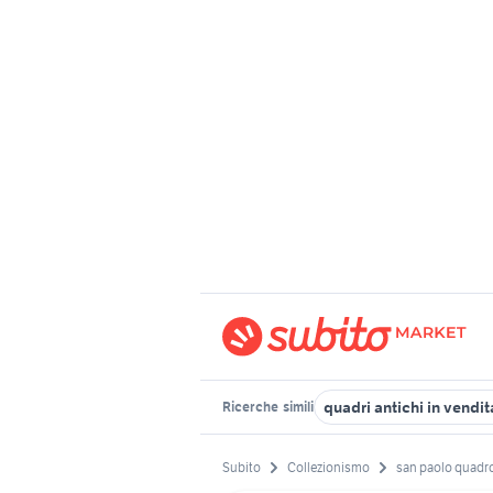
quadri antichi in vendit
Ricerche
simili
Subito
Collezionismo
san paolo quadr