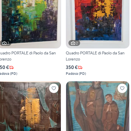
2
2
uadro PORTALE di Paolo da San
Quadro PORTALE di Paolo da San
orenzo
Lorenzo
50 €
350 €
adova
(
PD
)
Padova
(
PD
)