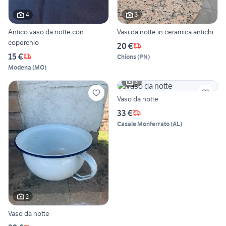
4
3
Antico vaso da notte con
Vasi da notte in ceramica antichi
coperchio
20 €
15 €
Chions
(
PN
)
Modena
(
MO
)
3
Vaso da notte
33 €
Casale Monferrato
(
AL
)
2
Vaso da notte