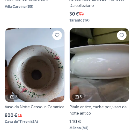
Da collezione
Villa Carcina
(
BS
)
30 €
Taranto
(
TA
)
2
5
Vaso da Notte Cesso in Ceramica
Pitale antico, cache pot, vaso da
notte antico
900 €
110 €
Cava de' Tirreni
(
SA
)
Milano
(
MI
)