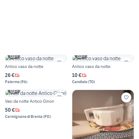
3
3
Antico vaso da notte
Antico vaso da notte
26 €
10 €
Palermo
(
PA
)
Candiolo
(
TO
)
3
Vasi da notte Antico Ginori
50 €
Carmignano di Brenta
(
PD
)