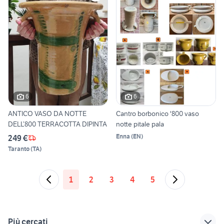
6
6
ANTICO VASO DA NOTTE
Cantro borbonico '800 vaso
DELL’800 TERRACOTTA DIPINTA
notte pitale pala
Enna
(
EN
)
249 €
Taranto
(
TA
)
1
2
3
4
5
Più cercati