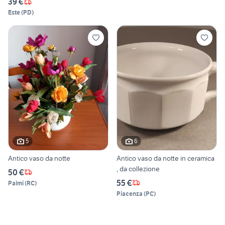
39 €
Este
(
PD
)
5
6
Antico vaso da notte
Antico vaso da notte in ceramica
, da collezione
50 €
55 €
Palmi
(
RC
)
Piacenza
(
PC
)