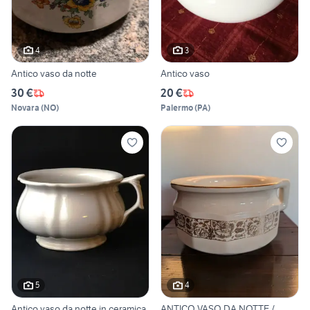
4
3
Antico vaso da notte
Antico vaso
30 €
20 €
Novara
(
NO
)
Palermo
(
PA
)
5
4
Antico vaso da notte in ceramica
ANTICO VASO DA NOTTE /