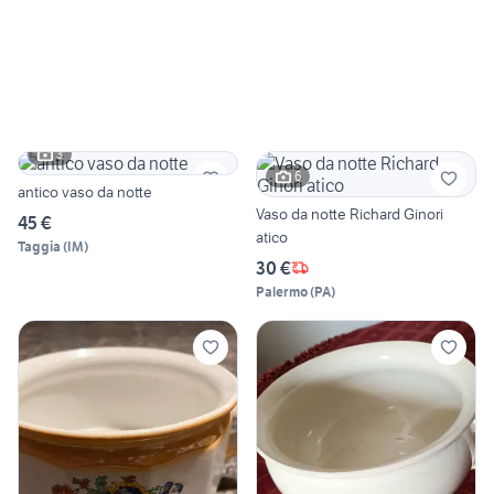
3
6
antico vaso da notte
Vaso da notte Richard Ginori
45 €
atico
Taggia
(
IM
)
30 €
Palermo
(
PA
)