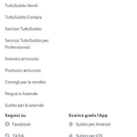
Case vacanza
TuttoSubito Vendi
Uffici e Locali
TuttoSubito Compra
commerciali
Servizio TuttoSubito
elettronica
per la casa e la
sports e hobby
Servizio TuttoSubito per
persona
Informatica
Animali
Professionisti
Arredamento e
Console e
Accessori per
Casalinghi
Inserisci annuncio
Videogiochi
animali
Elettrodomestici
Promuovi annuncio
Audio/Video
Musica e Film
Giardino e Fai da te
Consigli per la vendita
Fotografia
Libri e Riviste
Abbigliamento e
Negozi e Aziende
Telefonia
Strumenti Musicali
Accessori
Subito per le aziende
Sports
Tutto per i bambini
Seguici su
Scarica gratis l'App
Biciclette
Facebook
Subito per Android
Collezionismo
TikTok
Subito per iOS