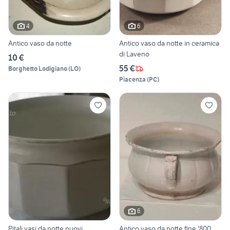
4
6
Antico vaso da notte
Antico vaso da notte in ceramica
di Laveno
10 €
55 €
Borghetto Lodigiano
(
LO
)
Piacenza
(
PC
)
6
Pitali vasi da notte nuovi
Antico vaso da notte fine '800.