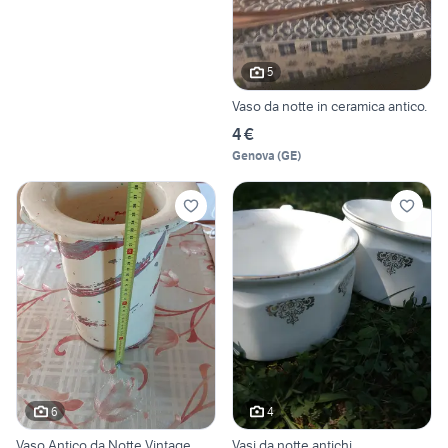
5
Vaso da notte in ceramica antico.
4 €
Genova
(
GE
)
6
4
Vaso Antico da Notte Vintage
Vasi da notte antichi