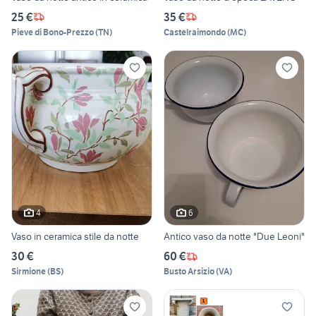
25 €
35 €
Pieve di Bono-Prezzo
(
TN
)
Castelraimondo
(
MC
)
4
6
Vaso in ceramica stile da notte
Antico vaso da notte "Due Leoni"
30 €
60 €
Sirmione
(
BS
)
Busto Arsizio
(
VA
)