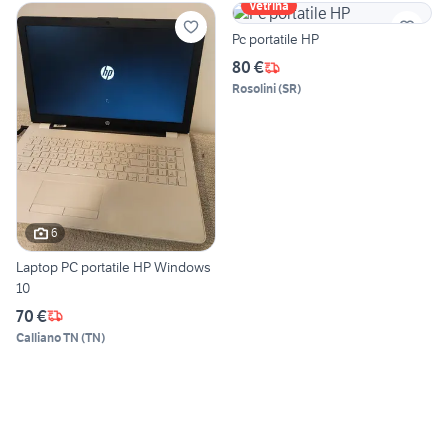
Vetrina
Pc portatile HP
80 €
Rosolini
(
SR
)
6
Laptop PC portatile HP Windows
10
70 €
Calliano TN
(
TN
)