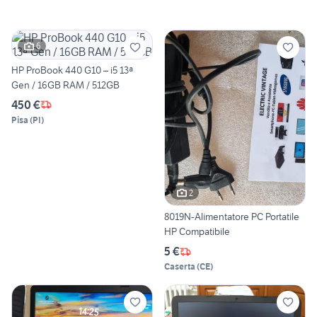
6
HP ProBook 440 G10 – i5 13ª
Gen / 16GB RAM / 512GB
450 €
Pisa
(
PI
)
2
8019N-Alimentatore PC Portatile
HP Compatibile
5 €
Caserta
(
CE
)