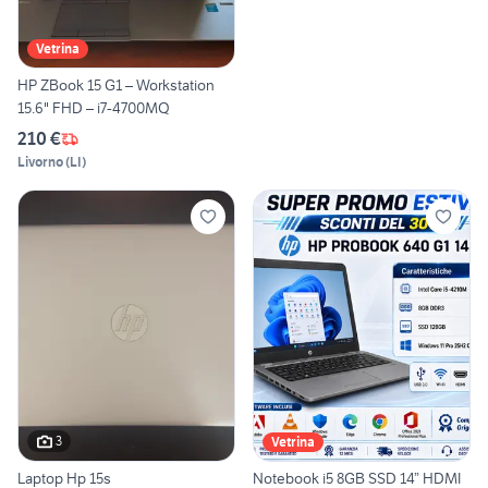
Vetrina
HP ZBook 15 G1 – Workstation
15.6" FHD – i7-4700MQ
210 €
Livorno
(
LI
)
3
Vetrina
Laptop Hp 15s
Notebook i5 8GB SSD 14” HDMI