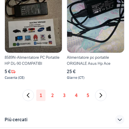
8589N-Alimentatore PC Portatile
Alimentatore pc portatile
HP DL-90 COMPATIBI
ORIGINALE Asus Hp Ace
5 €
25 €
Caserta
(
CE
)
Giarre
(
CT
)
1
2
3
4
5
Più cercati