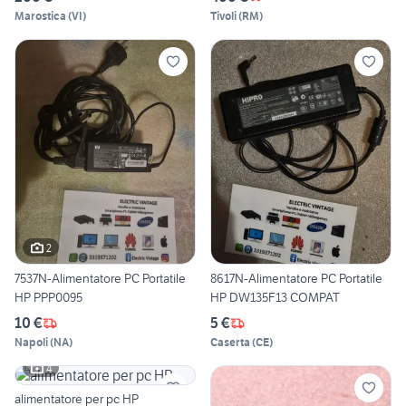
Marostica
(
VI
)
Tivoli
(
RM
)
2
7537N-Alimentatore PC Portatile
8617N-Alimentatore PC Portatile
HP PPP0095
HP DW135F13 COMPAT
10 €
5 €
Napoli
(
NA
)
Caserta
(
CE
)
4
alimentatore per pc HP