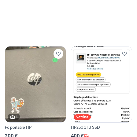
4
Vetrina
Pc portatile HP
HP250 1TB SSD
200 €
400 €