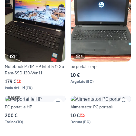
6
6
Notebook Pc 15" HP Intel i5 12Gb
pc portatile hp
Ram-SSD 120-Win11
10 €
179 €
Argelato
(
BO
)
Isola del Liri
(
FR
)
6
PC portatile HP
Alimentatori PC portatili
200 €
10 €
Torino
(
TO
)
Deruta
(
PG
)