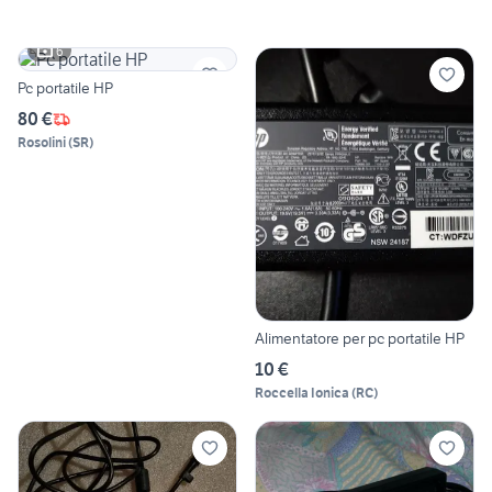
6
Pc portatile HP
80 €
Rosolini
(
SR
)
Alimentatore per pc portatile HP
10 €
Roccella Ionica
(
RC
)