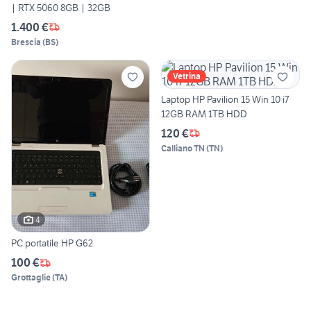
| RTX 5060 8GB | 32GB
1.400 €
Brescia
(
BS
)
Vetrina
Laptop HP Pavilion 15 Win 10 i7
12GB RAM 1TB HDD
120 €
Calliano TN
(
TN
)
4
PC portatile HP G62
100 €
Grottaglie
(
TA
)