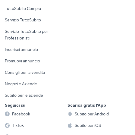
Uffici e Locali
TuttoSubito Compra
commerciali
Servizio TuttoSubito
elettronica
per la casa e la
sports e hobby
Servizio TuttoSubito per
persona
Informatica
Animali
Professionisti
Arredamento e
Console e
Accessori per
Casalinghi
Inserisci annuncio
Videogiochi
animali
Elettrodomestici
Promuovi annuncio
Audio/Video
Musica e Film
Giardino e Fai da te
Consigli per la vendita
Fotografia
Libri e Riviste
Abbigliamento e
Negozi e Aziende
Telefonia
Strumenti Musicali
Accessori
Subito per le aziende
Sports
Tutto per i bambini
Seguici su
Scarica gratis l'App
Biciclette
Facebook
Subito per Android
Collezionismo
TikTok
Subito per iOS