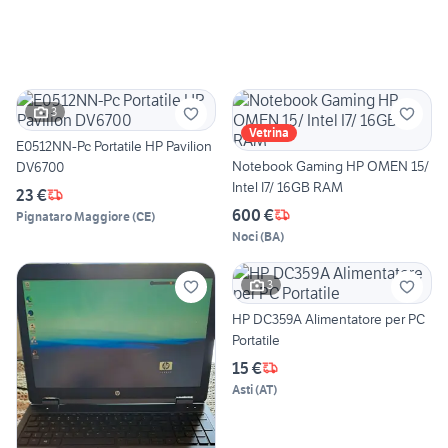
3
Vetrina
E0512NN-Pc Portatile HP Pavilion
Notebook Gaming HP OMEN 15/
DV6700
Intel I7/ 16GB RAM
23 €
600 €
Pignataro Maggiore
(
CE
)
Noci
(
BA
)
3
HP DC359A Alimentatore per PC
Portatile
15 €
Asti
(
AT
)