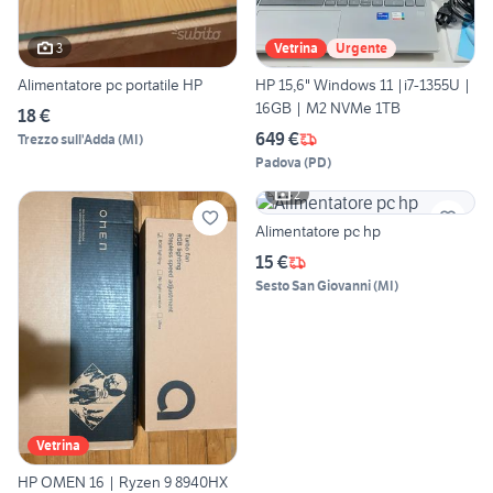
3
Vetrina
Urgente
Alimentatore pc portatile HP
HP 15,6" Windows 11 |i7-1355U |
16GB | M2 NVMe 1TB
18 €
649 €
Trezzo sull'Adda
(
MI
)
Padova
(
PD
)
2
Alimentatore pc hp
15 €
Sesto San Giovanni
(
MI
)
Vetrina
HP OMEN 16 | Ryzen 9 8940HX