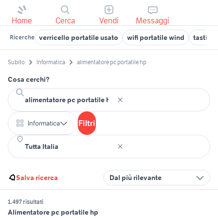
Home
Cerca
Vendi
Messaggi
verricello portatile usato
wifi portatile wind
tastiera
Ricerche
Subito
Informatica
alimentatore pc portatile hp
Cosa cerchi?
Filtri
Informatica
Salva ricerca
Dal più rilevante
1.497 risultati
Alimentatore pc portatile hp