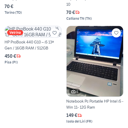
10
70 €
70 €
Torino
(
TO
)
Calliano TN
(
TN
)
Vetrina
HP ProBook 440 G10 – i5 13ª
Gen / 16GB RAM / 512GB
450 €
Pisa
(
PI
)
6
Notebook Pc Portatile HP Intel i5 -
Win 11- 12G Ram
149 €
Isola del Liri
(
FR
)