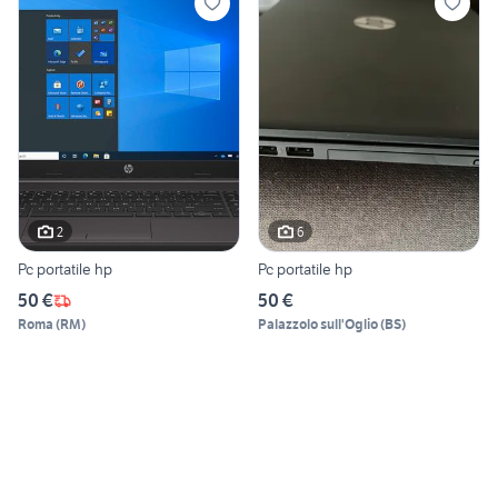
2
6
Pc portatile hp
Pc portatile hp
50 €
50 €
Roma
(
RM
)
Palazzolo sull'Oglio
(
BS
)