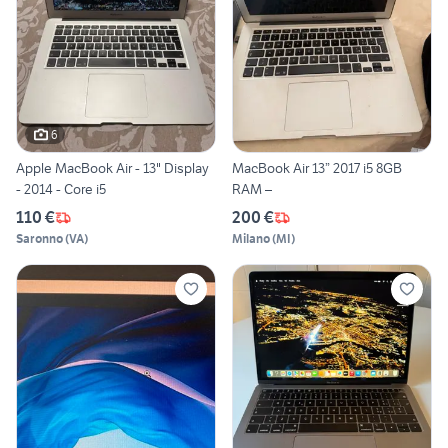
6
Apple MacBook Air - 13" Display
MacBook Air 13” 2017 i5 8GB
- 2014 - Core i5
RAM –
110 €
200 €
Saronno
(
VA
)
Milano
(
MI
)