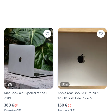
4
6
MacBook air 13 pollici retina i5
Apple MacBook Air 13" 2019
2019
128GB SSD IntelCore i5
380 €
160 €
Caserta
(
CE
)
Pescara
(
PE
)