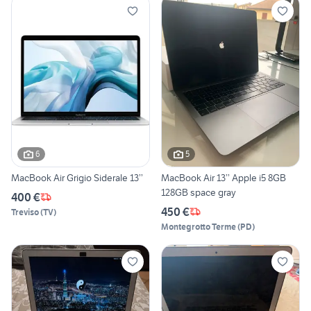
6
5
MacBook Air Grigio Siderale 13’’
MacBook Air 13’’ Apple i5 8GB
128GB space gray
400 €
450 €
Treviso
(
TV
)
Montegrotto Terme
(
PD
)