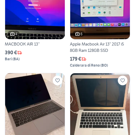
4
6
MACBOOK AIR 13’’
Apple Macbook Air 13” 2017 i5
8GB Ram 128GB SSD
390 €
179 €
Bari
(
BA
)
Calderara di Reno
(
BO
)