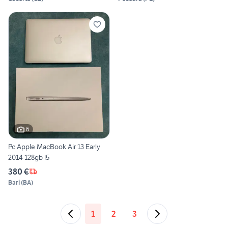
6
Pc Apple MacBook Air 13 Early
2014 128gb i5
380 €
Bari
(
BA
)
1
2
3