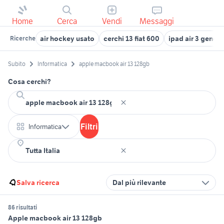
Home
Cerca
Vendi
Messaggi
air hockey usato
cerchi 13 fiat 600
ipad air 3 gener
Ricerche
Subito
Informatica
apple macbook air 13 128gb
Cosa cerchi?
Filtri
Informatica
Salva ricerca
Dal più rilevante
86 risultati
Apple macbook air 13 128gb