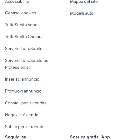
Accessibilità
Mappa del sito
informatica Chioggia
ssd 512gb
Loft, mansarde e
Veicoli commerciali
altro
Gestisci cookies
Modelli auto
Case vacanza
TuttoSubito Vendi
Uffici e Locali
TuttoSubito Compra
commerciali
Servizio TuttoSubito
elettronica
per la casa e la
sports e hobby
Servizio TuttoSubito per
persona
Informatica
Animali
Professionisti
Arredamento e
Console e
Accessori per
Casalinghi
Inserisci annuncio
Videogiochi
animali
Elettrodomestici
Promuovi annuncio
Audio/Video
Musica e Film
Giardino e Fai da te
Consigli per la vendita
Fotografia
Libri e Riviste
Abbigliamento e
Negozi e Aziende
Telefonia
Strumenti Musicali
Accessori
Subito per le aziende
Sports
Tutto per i bambini
Seguici su
Scarica gratis l'App