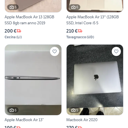
6
6
Apple MacBook Air 13 128GB
Apple MacBook Air 13'' (128GB
SSD 8gb ram anno 2019
SSD, Intel Core i5 5
200 €
210 €
Cecina
(
LI
)
Tavagnacco
(
UD
)
6
5
Apple MacBook Air 13”
Macbook Air 2020
100 €
270 €