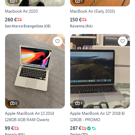
5
5
Macbook Air 2020
MacBook Air (Early 2015)
260 €
150 €
San Marco Evangelista
(
CE
)
Ravenna
(
RA
)
6
4
Apple MacBook Air 13 2014
Apple MacBook Air 13" 2018 8/
128GB 4GB RAM Qwertz
128GB - PROMO
99 €
287 €
Foggia
(
FG
)
Torino
(
TO
)