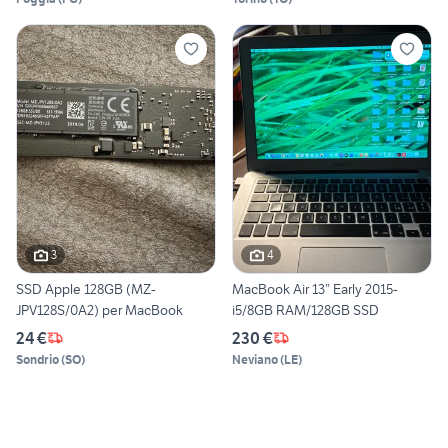
3
4
SSD Apple 128GB (MZ-
MacBook Air 13” Early 2015-
JPV128S/0A2) per MacBook
i5/8GB RAM/128GB SSD
24 €
230 €
Sondrio
(
SO
)
Neviano
(
LE
)