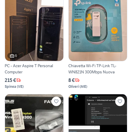
6
PC - Acer Aspire T Personal
Chiavetta Wi-Fi TP-Link TL-
Computer
WN821N 300Mbps Nuova
215 €
8 €
Spinea
(
VE
)
Oliveri
(
ME
)