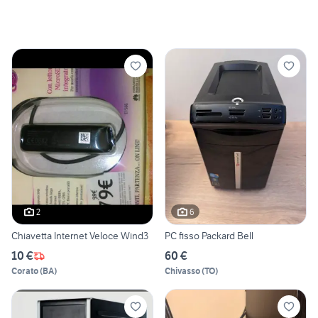
2
6
Chiavetta Internet Veloce Wind3
PC fisso Packard Bell
10 €
60 €
Corato
(
BA
)
Chivasso
(
TO
)