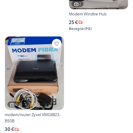
2
Modem Windtre Hub
25 €
Bevagna
(
PG
)
6
modem/router Zyxel VMG8823-
B50B
30 €