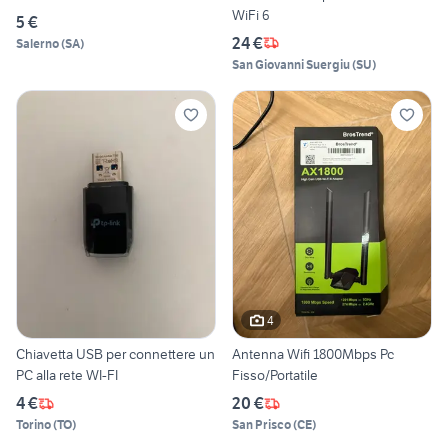
WiFi 6
5 €
24 €
Salerno
(
SA
)
San Giovanni Suergiu
(
SU
)
4
Chiavetta USB per connettere un
Antenna Wifi 1800Mbps Pc
PC alla rete WI-FI
Fisso/Portatile
4 €
20 €
Torino
(
TO
)
San Prisco
(
CE
)