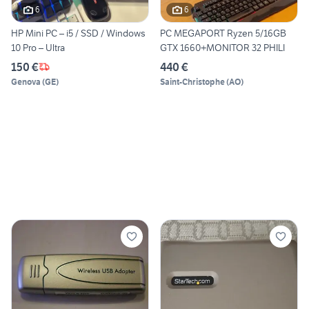
6
6
HP Mini PC – i5 / SSD / Windows
PC MEGAPORT Ryzen 5/16GB
10 Pro – Ultra
GTX 1660+MONITOR 32 PHILI
150 €
440 €
Genova
(
GE
)
Saint-Christophe
(
AO
)