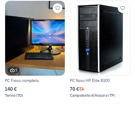
5
PC Fisso completo
PC fisso HP Elite 8300
140 €
70 €
Torino
(
TO
)
Campobello di Mazara
(
TP
)