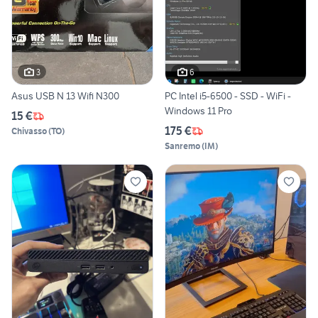
3
6
Asus USB N 13 Wifi N300
PC Intel i5-6500 - SSD - WiFi -
Windows 11 Pro
15 €
175 €
Chivasso
(
TO
)
Sanremo
(
IM
)