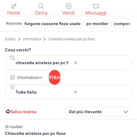
Home
Cerca
Vendi
Messaggi
furgone cassone fisso usato
pc monitor
component
Ricerche
Subito
Informatica
chiavetta wireless per pc fisso
Cosa cerchi?
Filtri
Informatica
Salva ricerca
Dal più rilevante
23 risultati
Chiavetta wireless per pc fisso