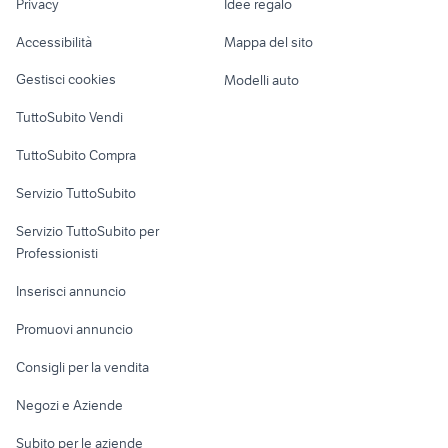
Privacy
Idee regalo
Garage e box
notebook monza
a1455
Caravan e Camper
Accessibilità
Mappa del sito
Loft, mansarde e
Veicoli commerciali
altro
Gestisci cookies
Modelli auto
Case vacanza
TuttoSubito Vendi
Uffici e Locali
TuttoSubito Compra
commerciali
Servizio TuttoSubito
elettronica
per la casa e la
sports e hobby
Servizio TuttoSubito per
persona
Informatica
Animali
Professionisti
Arredamento e
Console e
Accessori per
Casalinghi
Inserisci annuncio
Videogiochi
animali
Elettrodomestici
Promuovi annuncio
Audio/Video
Musica e Film
Giardino e Fai da te
Consigli per la vendita
Fotografia
Libri e Riviste
Abbigliamento e
Negozi e Aziende
Telefonia
Strumenti Musicali
Accessori
Subito per le aziende