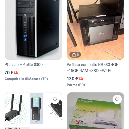
6
PC fisso HP elite 8300
Pc fisso compatto R9 380 4GB
+16GB RAM +SSD +WI-FI
70 €
130 €
Campobello di Mazara
(
TP
)
Parma
(
PR
)