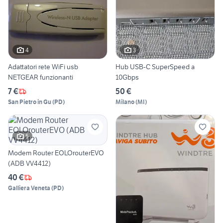
4
3
Adattatori rete WiFi usb
Hub USB-C SuperSpeed a
NETGEAR funzionanti
10Gbps
7 €
50 €
San Pietro in Gu
(
PD
)
Milano
(
MI
)
5
Modem Router EOLOrouterEVO
(ADB VV4412)
40 €
Galliera Veneta
(
PD
)