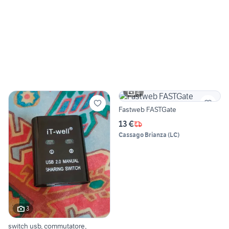
4
Fastweb FASTGate
13 €
Cassago Brianza
(
LC
)
3
switch usb, commutatore,