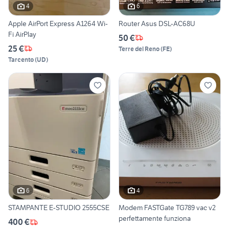
4
6
Apple AirPort Express A1264 Wi-
Router Asus DSL-AC68U
Fi AirPlay
50 €
25 €
Terre del Reno
(
FE
)
Tarcento
(
UD
)
6
4
STAMPANTE E-STUDIO 2555CSE
Modem FASTGate TG789 vac v2
perfettamente funziona
400 €