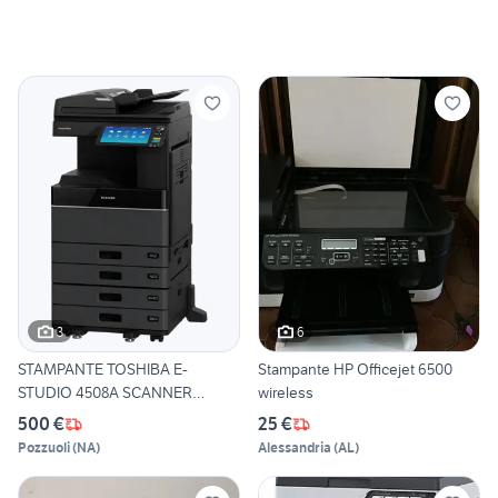
3
6
STAMPANTE TOSHIBA E-
Stampante HP Officejet 6500
STUDIO 4508A SCANNER
wireless
FOTOCOPIA
500 €
25 €
Pozzuoli
(
NA
)
Alessandria
(
AL
)