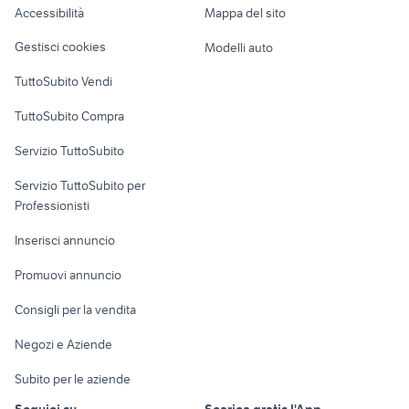
Accessibilità
Mappa del sito
Loft, mansarde e
Veicoli commerciali
altro
Gestisci cookies
Modelli auto
Case vacanza
TuttoSubito Vendi
Uffici e Locali
TuttoSubito Compra
commerciali
Servizio TuttoSubito
elettronica
per la casa e la
sports e hobby
Servizio TuttoSubito per
persona
Informatica
Animali
Professionisti
Arredamento e
Console e
Accessori per
Casalinghi
Inserisci annuncio
Videogiochi
animali
Elettrodomestici
Promuovi annuncio
Audio/Video
Musica e Film
Giardino e Fai da te
Consigli per la vendita
Fotografia
Libri e Riviste
Abbigliamento e
Negozi e Aziende
Telefonia
Strumenti Musicali
Accessori
Subito per le aziende
Sports
Tutto per i bambini
Seguici su
Scarica gratis l'App