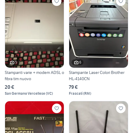
5
6
Stampanti varie + modem ADSL o
Stampante Laser Colori Brother
fibra tim nuovo
HL-4140CN
20 €
79 €
San Germano Vercellese
(
VC
)
Frascati
(
RM
)