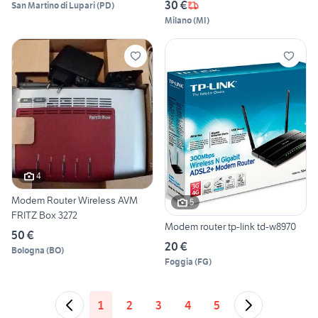
30 €
San Martino di Lupari
(
PD
)
Milano
(
MI
)
4
Modem Router Wireless AVM
5
FRITZ Box 3272
Modem router tp-link td-w8970
50 €
20 €
Bologna
(
BO
)
Foggia
(
FG
)
1
2
3
4
5