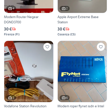
4
2
Modem Router Negear
Apple Airport Extreme Base
DGND3700
Station
30 €
30 €
Firenze
(
FI
)
Cosenza
(
CS
)
3
6
Vodafone Station Revolution
Modem roper flynet isdn e Intel