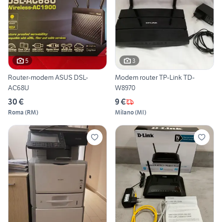
5
3
Router-modem ASUS DSL-
Modem router TP-Link TD-
AC68U
W8970
30 €
9 €
Roma
(
RM
)
Milano
(
MI
)