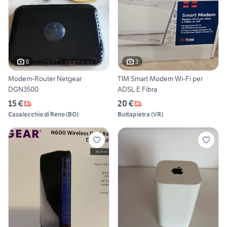
6
3
Modem-Router Netgear
TIM Smart Modem Wi-Fi per
DGN3500
ADSL E Fibra
15 €
20 €
Casalecchio di Reno
(
BO
)
Buttapietra
(
VR
)