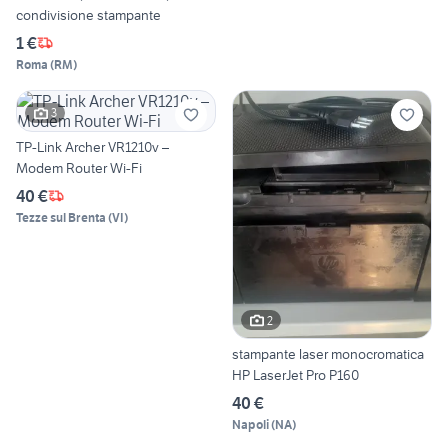
condivisione stampante
1 €
Roma
(
RM
)
3
TP-Link Archer VR1210v –
Modem Router Wi-Fi
40 €
Tezze sul Brenta
(
VI
)
2
stampante laser monocromatica
HP LaserJet Pro P160
40 €
Napoli
(
NA
)