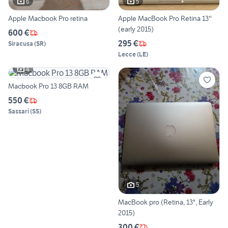
6
5
Apple Macbook Pro retina
Apple MacBook Pro Retina 13''
(early 2015)
600 €
295 €
Siracusa
(
SR
)
Lecce
(
LE
)
4
Macbook Pro 13 8GB RAM
550 €
Sassari
(
SS
)
5
MacBook pro (Retina, 13", Early
2015)
300 €