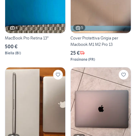
4
5
MacBook Pro Retina 13"
Cover Protettiva Grigia per
Macbook M1 M2 Pro 13
500 €
25 €
Biella
(
BI
)
Frosinone
(
FR
)