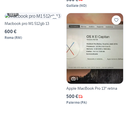
Galliate
(
NO
)
6
Macbook pro M1 512gb 13
600 €
Roma
(
RM
)
6
Apple MacBook Pro 13" retina
500 €
Palermo
(
PA
)