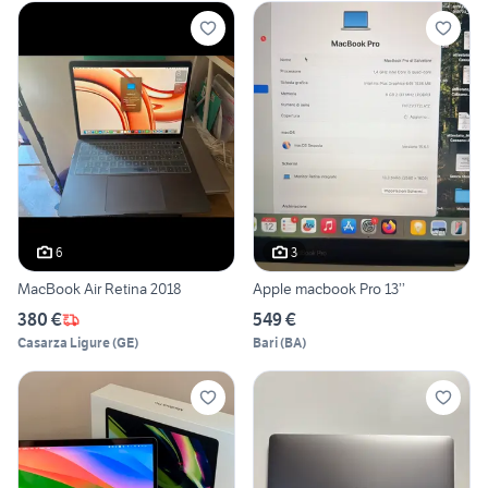
6
3
MacBook Air Retina 2018
Apple macbook Pro 13’’
380 €
549 €
Casarza Ligure
(
GE
)
Bari
(
BA
)