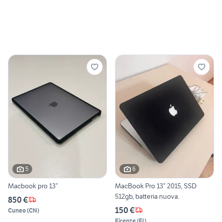
5
6
Macbook pro 13”
MacBook Pro 13” 2015, SSD
512gb, batteria nuova.
850 €
150 €
Cuneo
(
CN
)
Firenze
(
FI
)