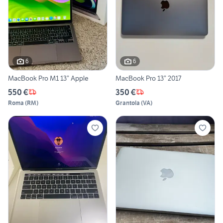
6
6
MacBook Pro M1 13” Apple
MacBook Pro 13” 2017
550 €
350 €
Roma
(
RM
)
Grantola
(
VA
)