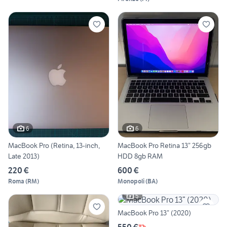
6
6
MacBook Pro (Retina, 13-inch,
MacBook Pro Retina 13” 256gb
Late 2013)
HDD 8gb RAM
220 €
600 €
Roma
(
RM
)
Monopoli
(
BA
)
5
MacBook Pro 13” (2020)