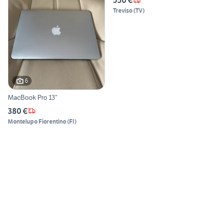
550 €
Treviso
(
TV
)
6
MacBook Pro 13”
380 €
Montelupo Fiorentino
(
FI
)