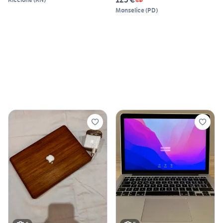
Monselice
(
PD
)