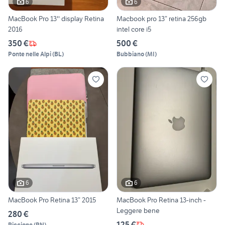
6
6
MacBook Pro 13'' display Retina
Macbook pro 13” retina 256gb
2016
intel core i5
350 €
500 €
Ponte nelle Alpi
(
BL
)
Bubbiano
(
MI
)
6
6
MacBook Pro Retina 13” 2015
MacBook Pro Retina 13-inch -
Leggere bene
280 €
125 €
Riccione
(
RN
)