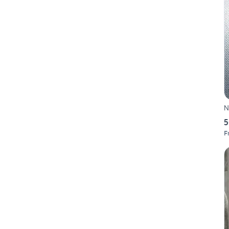
N
5
F