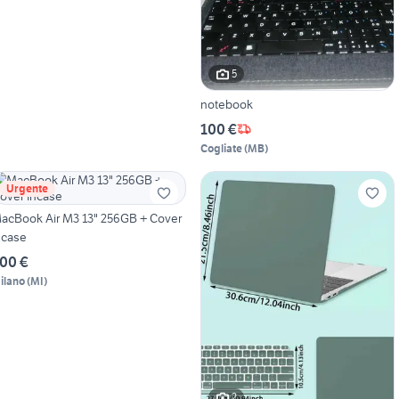
5
notebook
100 €
Cogliate
(
MB
)
Urgente
acBook Air M3 13" 256GB + Cover
ncase
00 €
ilano
(
MI
)
2