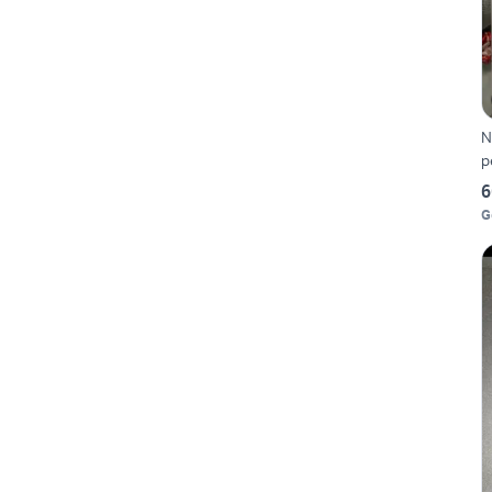
N
p
6
G