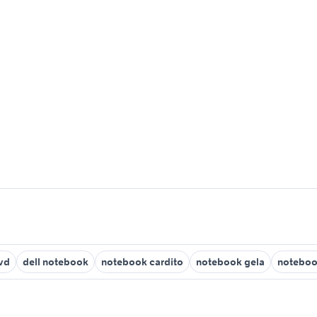
vd
dell notebook
notebook cardito
notebook gela
noteboo