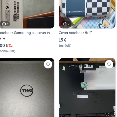
6
2
otebook Samasung piu cover in
Cover notebook 9/11"
elle
15 €
00 €
Jesi
(
AN
)
orizia
(
GO
)