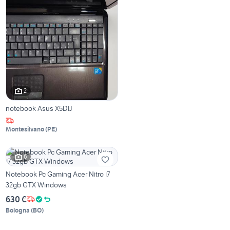
2
notebook Asus X5DIJ
Montesilvano
(
PE
)
6
Notebook Pc Gaming Acer Nitro i7
32gb GTX Windows
630 €
Bologna
(
BO
)