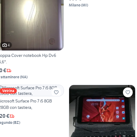
Milano
(
MI
)
4
oppia Cover notebook Hp Dv6
5,6".
0 €
rattaminore
(
NA
)
Vetrina
icrosoft Surface Pro 7 i5 8GB
28GB con tastiera,
20 €
agundo
(
BZ
)