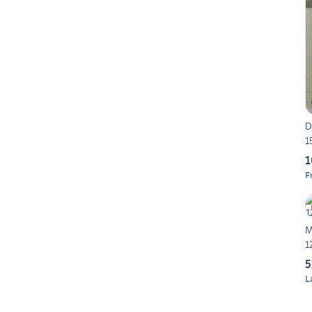
D
1
1
F
M
1
5
L