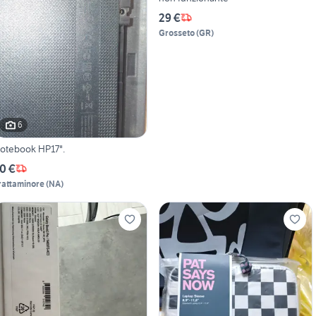
29 €
Grosseto
(
GR
)
6
otebook HP17".
0 €
rattaminore
(
NA
)