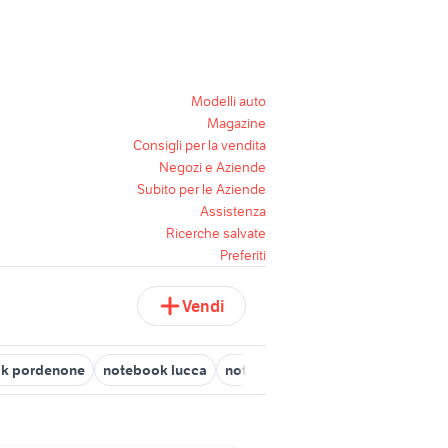
Modelli auto
Magazine
Consigli per la vendita
Negozi e Aziende
Subito per le Aziende
Assistenza
Ricerche salvate
Preferiti
Vendi
k pordenone
notebook lucca
notebook bitritto
noleggio not