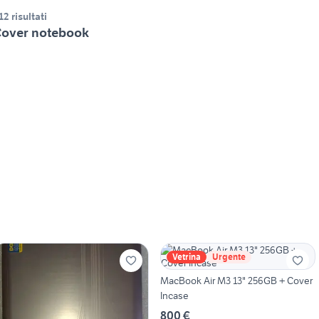
12 risultati
over notebook
Vetrina
Urgente
MacBook Air M3 13" 256GB + Cover
Incase
800 €