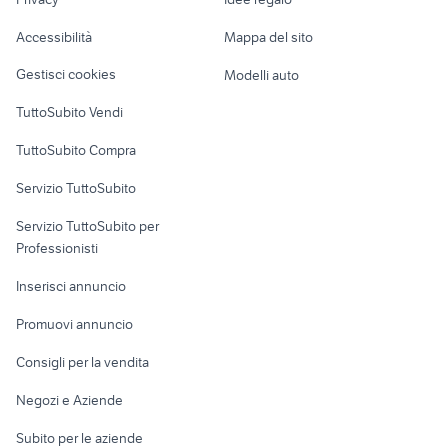
Garage e box
Caravan e Camper
Accessibilità
Mappa del sito
Loft, mansarde e
Veicoli commerciali
altro
Gestisci cookies
Modelli auto
Case vacanza
TuttoSubito Vendi
Uffici e Locali
TuttoSubito Compra
commerciali
Servizio TuttoSubito
elettronica
per la casa e la
sports e hobby
Servizio TuttoSubito per
persona
Informatica
Animali
Professionisti
Arredamento e
Console e
Accessori per
Casalinghi
Inserisci annuncio
Videogiochi
animali
Elettrodomestici
Promuovi annuncio
Audio/Video
Musica e Film
Giardino e Fai da te
Consigli per la vendita
Fotografia
Libri e Riviste
Abbigliamento e
Negozi e Aziende
Telefonia
Strumenti Musicali
Accessori
Subito per le aziende