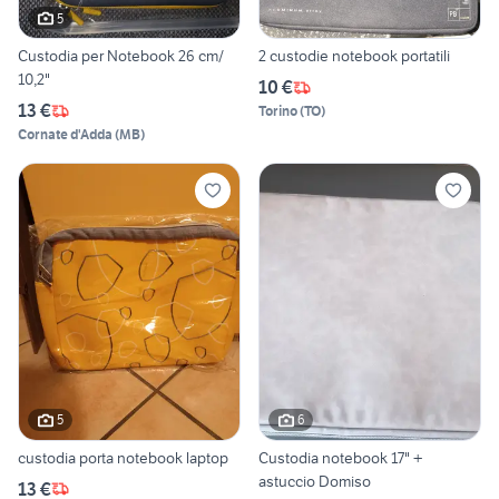
5
Custodia per Notebook 26 cm/
2 custodie notebook portatili
10,2"
10 €
13 €
Torino
(
TO
)
Cornate d'Adda
(
MB
)
5
6
custodia porta notebook laptop
Custodia notebook 17" +
astuccio Domiso
13 €