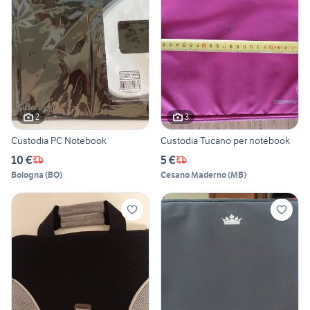
2
3
Custodia PC Notebook
Custodia Tucano per notebook
10 €
5 €
Bologna
(
BO
)
Cesano Maderno
(
MB
)