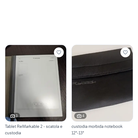
3
4
Tablet ReMarkable 2 - scatola e
custodia morbida notebook
custodia
12"-13"