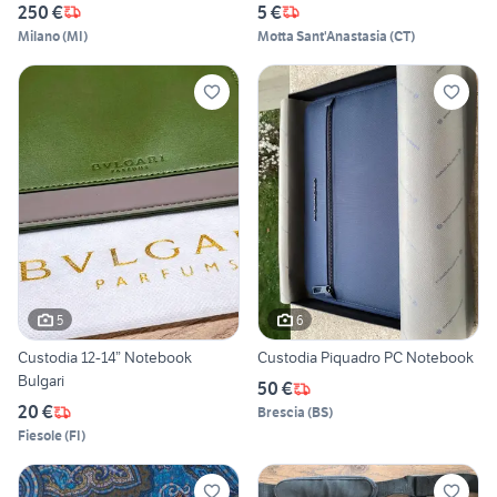
250 €
5 €
Milano
(
MI
)
Motta Sant'Anastasia
(
CT
)
5
6
Custodia 12-14” Notebook
Custodia Piquadro PC Notebook
Bulgari
50 €
20 €
Brescia
(
BS
)
Fiesole
(
FI
)