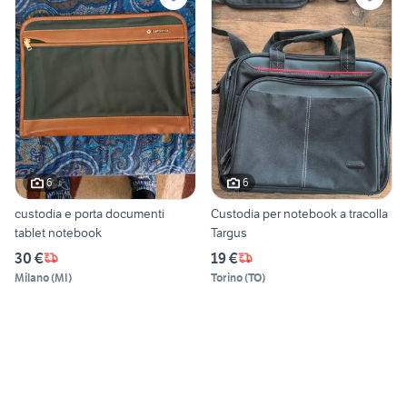
6
6
custodia e porta documenti
Custodia per notebook a tracolla
tablet notebook
Targus
30 €
19 €
Milano
(
MI
)
Torino
(
TO
)