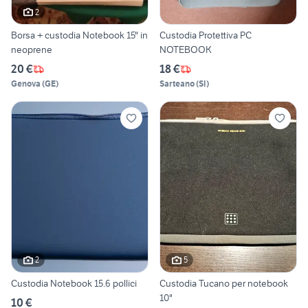
2
Borsa + custodia Notebook 15" in
Custodia Protettiva PC
neoprene
NOTEBOOK
20 €
18 €
Genova
(
GE
)
Sarteano
(
SI
)
2
5
Custodia Notebook 15.6 pollici
Custodia Tucano per notebook
10"
10 €