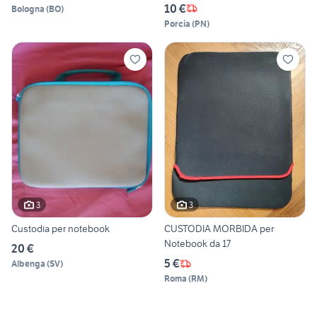
10 €
Bologna
(
BO
)
Porcia
(
PN
)
3
3
Custodia per notebook
CUSTODIA MORBIDA per
Notebook da 17
20 €
5 €
Albenga
(
SV
)
Roma
(
RM
)