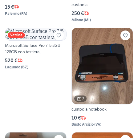
custodia
15 €
250 €
Palermo
(
PA
)
Milano
(
MI
)
Vetrina
Microsoft Surface Pro 7 i5 8GB
128GB con tastiera,
520 €
Lagundo
(
BZ
)
2
custodia notebook
10 €
Busto Arsizio
(
VA
)