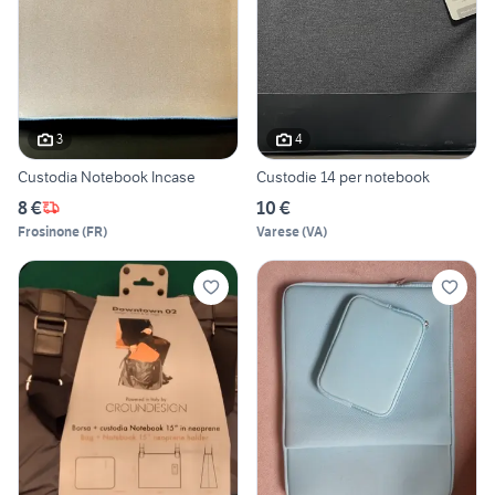
3
4
Custodia Notebook Incase
Custodie 14 per notebook
8 €
10 €
Frosinone
(
FR
)
Varese
(
VA
)