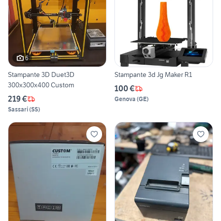
6
Stampante 3D Duet3D
Stampante 3d Jg Maker R1
300x300x400 Custom
100 €
219 €
Genova
(
GE
)
Sassari
(
SS
)