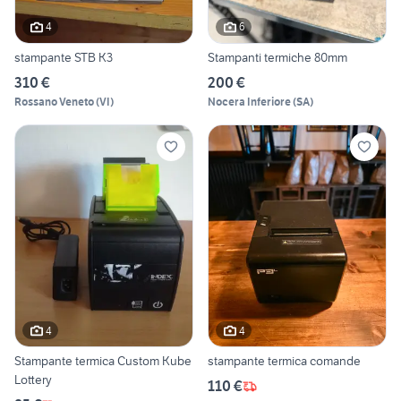
4
6
stampante STB K3
Stampanti termiche 80mm
310 €
200 €
Rossano Veneto
(
VI
)
Nocera Inferiore
(
SA
)
4
4
Stampante termica Custom Kube
stampante termica comande
Lottery
110 €