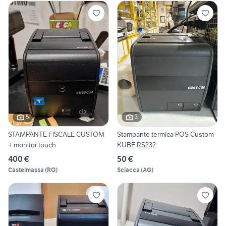
5
3
STAMPANTE FISCALE CUSTOM
Stampante termica POS Custom
+ monitor touch
KUBE RS232
400 €
50 €
Castelmassa
(
RO
)
Sciacca
(
AG
)