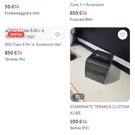
Cure 3 + Accessori
50 €
650 €
Frattamaggiore
(
NA
)
Frascati
(
RM
)
Vetrina
MSI Claw 8 AI+ e Accessori Vari
850 €
Taranto
(
TA
)
3
STAMPANTE TERMICA CUSTOM
KUBE
100 €
Senise
(
PZ
)