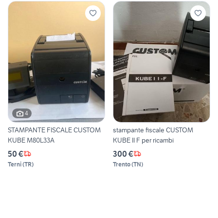
4
STAMPANTE FISCALE CUSTOM
stampante fiscale CUSTOM
KUBE M80L33A
KUBE II F per ricambi
50 €
300 €
Terni
(
TR
)
Trento
(
TN
)