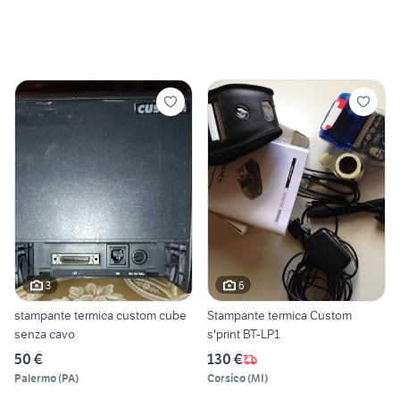
3
6
stampante termica custom cube
Stampante termica Custom
senza cavo
s'print BT-LP1
50 €
130 €
Palermo
(
PA
)
Corsico
(
MI
)