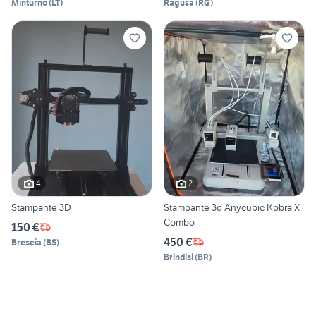
Minturno
(
LT
)
Ragusa
(
RG
)
4
2
Stampante 3D
Stampante 3d Anycubic Kobra X
Combo
150 €
450 €
Brescia
(
BS
)
Brindisi
(
BR
)