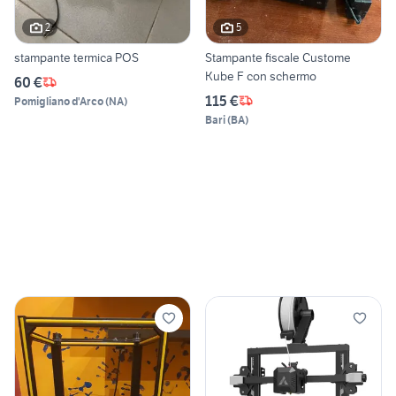
2
5
stampante termica POS
Stampante fiscale Custome
Kube F con schermo
60 €
115 €
Pomigliano d'Arco
(
NA
)
Bari
(
BA
)