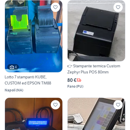
👉 Stampante termica Custom
4
Zephyr Plus POS 80mm
Lotto 7 stampanti KUBE,
80 €
CUSTOM ed EPSON TM88
Fano
(
PU
)
Napoli
(
NA
)