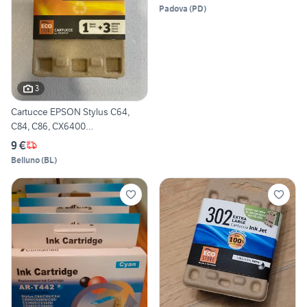
Padova
(
PD
)
3
Cartucce EPSON Stylus C64,
C84, C86, CX6400…
9 €
Belluno
(
BL
)