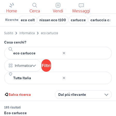
Home
Cerca
Vendi
Messaggi
eco colt
nissan eco t100
cartucce
cartuccia cano
Ricerche
Subito
Informatica
eco cartucce
Cosa cerchi?
Filtri
Informatica
Salva ricerca
Dal più rilevante
195 risultati
Eco cartucce