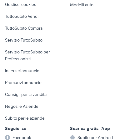
altro
Gestisci cookies
Modelli auto
Case vacanza
TuttoSubito Vendi
Uffici e Locali
TuttoSubito Compra
commerciali
Servizio TuttoSubito
elettronica
per la casa e la
sports e hobby
Servizio TuttoSubito per
persona
Informatica
Animali
Professionisti
Arredamento e
Console e
Accessori per
Casalinghi
Inserisci annuncio
Videogiochi
animali
Elettrodomestici
Promuovi annuncio
Audio/Video
Musica e Film
Giardino e Fai da te
Consigli per la vendita
Fotografia
Libri e Riviste
Abbigliamento e
Negozi e Aziende
Telefonia
Strumenti Musicali
Accessori
Subito per le aziende
Sports
Tutto per i bambini
Seguici su
Scarica gratis l'App
Biciclette
Facebook
Subito per Android