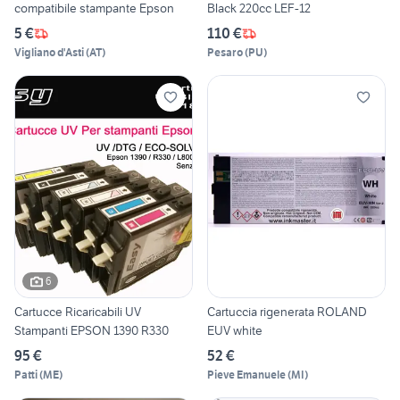
compatibile stampante Epson
Black 220cc LEF-12
5 €
110 €
Vigliano d'Asti
(
AT
)
Pesaro
(
PU
)
6
Cartucce Ricaricabili UV
Cartuccia rigenerata ROLAND
Stampanti EPSON 1390 R330
EUV white
95 €
52 €
Patti
(
ME
)
Pieve Emanuele
(
MI
)