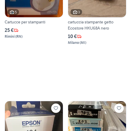
5
3
Cartucce per stampanti
cartuccia stampante getto
Ecostore HKU68A nero
25 €
10 €
Rimini
(
RN
)
Milano
(
MI
)