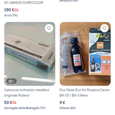
Besozzo
(
VA
)
SC-S80600 SURECOLOR
190 €
Arco
(
TN
)
2
Cartuccia inchiostro metallico
Eco Store Eco Kit Ricarica Canon
originale Roland
BX-03 / BX-3 Nero
50 €
9 €
Sernaglia della Battaglia
(
TV
)
Milano
(
MI
)