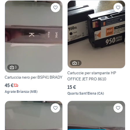
2
3
Cartuccie per stampante HP
Cartuccia nero per BSP41 BRADY
OFFICE JET PRO 8610
45 €
15 €
Agrate Brianza
(
MB
)
Quartu Sant'Elena
(
CA
)