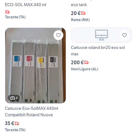
ECO-SOL MAX 440 ml
eco tank
20 €
Taranto
(
TA
)
Roma
(
RM
)
Cartucce roland bn20 eco sol
max
200 €
Novi Ligure
(
AL
)
4
Cartucce Eco-SolMAX 440ml
Compatibili Roland Nuove
35 €
Taranto
(
TA
)