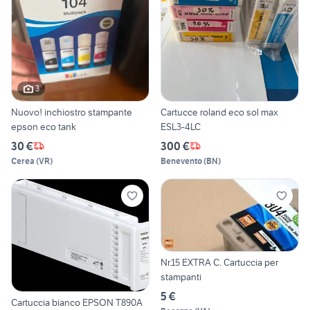
3
Nuovo! inchiostro stampante
Cartucce roland eco sol max
epson eco tank
ESL3-4LC
30 €
300 €
Cerea
(
VR
)
Benevento
(
BN
)
Nr.15 EXTRA C. Cartuccia per
stampanti
5 €
Cartuccia bianco EPSON T890A