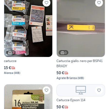
2
3
cartucce
Cartuccia giallo. nero per BSP41
BRADY
15 €
50 €
Monza
(
MB
)
Agrate Brianza
(
MB
)
Cartucce Epson 114
50 €