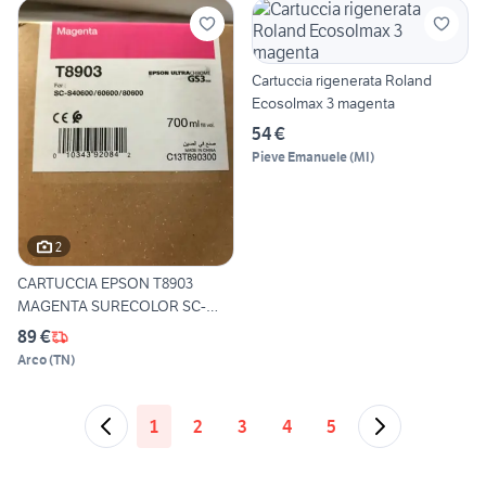
Cartuccia rigenerata Roland
Ecosolmax 3 magenta
54 €
Pieve Emanuele
(
MI
)
2
CARTUCCIA EPSON T8903
MAGENTA SURECOLOR SC-
S80600
89 €
Arco
(
TN
)
1
2
3
4
5