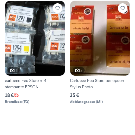
3
2
cartucce Eco Store n. 4
Cartucce Eco Store per epson
stampante EPSON
Stylus Photo
18 €
35 €
Brandizzo
(
TO
)
Abbiategrasso
(
MI
)