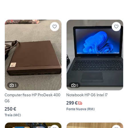
3
6
Computer fisso HP ProDesk 400
Notebook HP G6 Intel I7
G6
299 €
250 €
Fonte Nuova
(
RM
)
Treia
(
MC
)