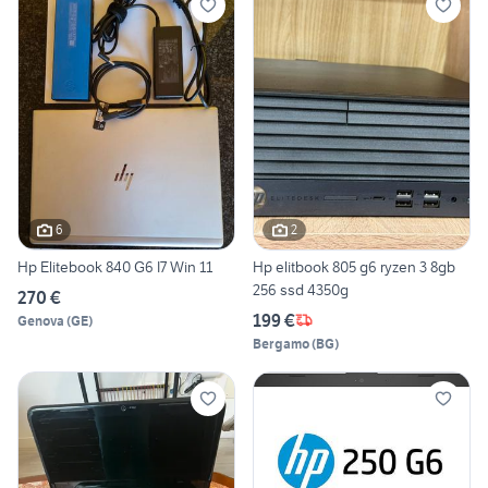
6
2
Hp Elitebook 840 G6 I7 Win 11
Hp elitbook 805 g6 ryzen 3 8gb
256 ssd 4350g
270 €
199 €
Genova
(
GE
)
Bergamo
(
BG
)