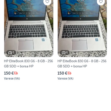
5
6
HP EliteBook 830 G6 - 8 GB - 256
HP EliteBook 830 G6 - 8 GB - 256
GB SDD + borsa HP
GB SDD + borsa HP
150 €
150 €
Varese
(
VA
)
Varese
(
VA
)