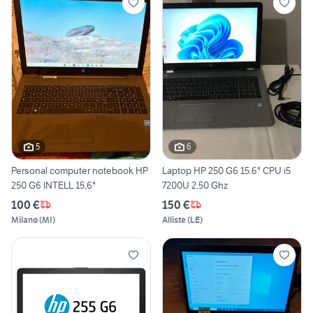
5
6
Personal computer notebook HP
Laptop HP 250 G6 15.6" CPU i5
250 G6 INTELL 15,6"
7200U 2.50 Ghz
100 €
150 €
Milano
(
MI
)
Alliste
(
LE
)