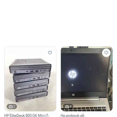
2
4
HP EliteDesk 800 G6 Mini i7-
Hp probook g6