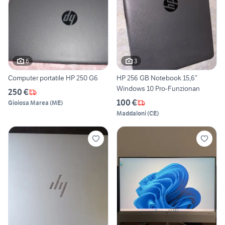
6
3
Computer portatile HP 250 G6
HP 256 GB Notebook 15,6”
Windows 10 Pro-Funzionan
250 €
100 €
Gioiosa Marea
(
ME
)
Maddaloni
(
CE
)