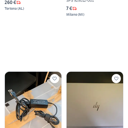
SPS 925012-001
260 €
7 €
Tortona
(
AL
)
Milano
(
MI
)