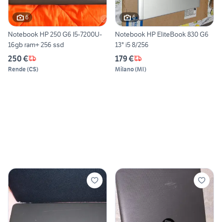
6
6
Notebook HP 250 G6 I5-7200U-
Notebook HP EliteBook 830 G6
16gb ram+ 256 ssd
13" i5 8/256
250 €
179 €
Rende
(
CS
)
Milano
(
MI
)