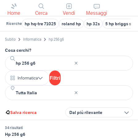
Home
Cerca
Vendi
Messaggi
hp hq-tre 71025
roland hp
hp 32s
5 hp briggs stra
Ricerche
Subito
Informatica
hp 256 g6
Cosa cerchi?
Filtri
Informatica
Salva ricerca
Dal più rilevante
34 risultati
Hp 256 g6