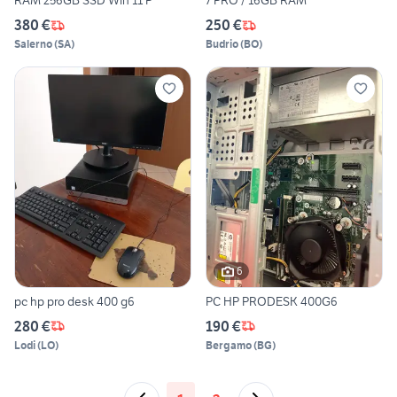
RAM 256GB SSD Win 11 P
7 PRO / 16GB RAM
380 €
250 €
Salerno
(
SA
)
Budrio
(
BO
)
6
pc hp pro desk 400 g6
PC HP PRODESK 400G6
280 €
190 €
Lodi
(
LO
)
Bergamo
(
BG
)