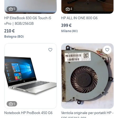
5
4
HP EliteBook 830 G6 Touch i5
HP ALL IN ONE 800 G6
vPro | 8GB/256GB
399 €
210 €
Milano
(
MI
)
Bologna
(
BO
)
5
Notebook HP ProBook 450 G6
Ventola originale per portatili HP -