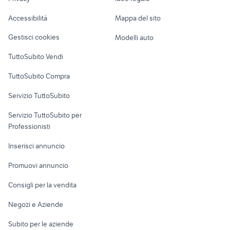
Garage e box
Caravan e Camper
Accessibilità
Mappa del sito
Loft, mansarde e
Veicoli commerciali
altro
Gestisci cookies
Modelli auto
Case vacanza
TuttoSubito Vendi
Uffici e Locali
TuttoSubito Compra
commerciali
Servizio TuttoSubito
elettronica
per la casa e la
sports e hobby
Servizio TuttoSubito per
persona
Informatica
Animali
Professionisti
Arredamento e
Console e
Accessori per
Casalinghi
Inserisci annuncio
Videogiochi
animali
Elettrodomestici
Promuovi annuncio
Audio/Video
Musica e Film
Giardino e Fai da te
Consigli per la vendita
Fotografia
Libri e Riviste
Abbigliamento e
Negozi e Aziende
Telefonia
Strumenti Musicali
Accessori
Subito per le aziende
Sports