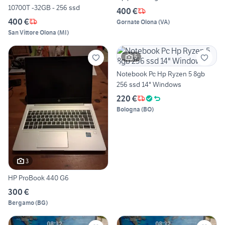
10700T -32GB - 256 ssd
400 €
400 €
Gornate Olona
(
VA
)
San Vittore Olona
(
MI
)
5
Notebook Pc Hp Ryzen 5 8gb
256 ssd 14" Windows
220 €
Bologna
(
BO
)
3
HP ProBook 440 G6
300 €
Bergamo
(
BG
)