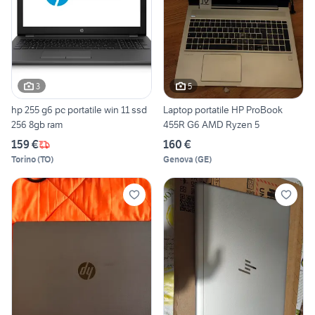
3
5
hp 255 g6 pc portatile win 11 ssd
Laptop portatile HP ProBook
256 8gb ram
455R G6 AMD Ryzen 5
159 €
160 €
Torino
(
TO
)
Genova
(
GE
)