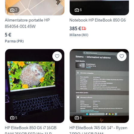
2
6
Alimentatore portatile HP
Notebook HP EliteBook 850 G6
854054-001 45W
385 €
5 €
Milano
(
MI
)
Parma
(
PR
)
5
6
HP EliteBook 850 G6 i7 16GB
HP EliteBook 745 G6 14" - Ryzen