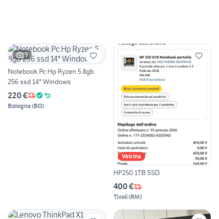
5
Notebook Pc Hp Ryzen 5 8gb
256 ssd 14" Windows
220 €
Bologna
(
BO
)
Vetrina
HP250 1TB SSD
400 €
Tivoli
(
RM
)