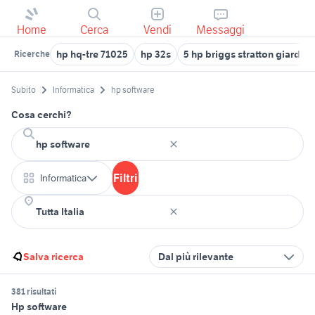
Home
Cerca
Vendi
Messaggi
hp hq-tre 71025
hp 32s
5 hp briggs stratton giardino
Ricerche
Subito
Informatica
hp software
Cosa cerchi?
Filtri
Informatica
Salva ricerca
Dal più rilevante
381 risultati
Hp software