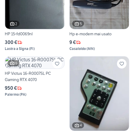
2
5
HP 15‑fd0069nl
Hp e-modem mai usato
300 €
9 €
Lastra a Signa
(
FI
)
Casaloldo
(
MN
)
6
HP Victus 16-R0007SL PC
Gaming RTX 4070
950 €
Palermo
(
PA
)
4