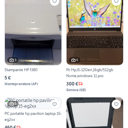
3
6
Stampante HP f380
Pc Hp,i5-12Gen,16gb/512gb
Nvme,windows 11 pro
5 €
300 €
Monteprandone
(
AP
)
Genova
(
GE
)
6
PC portatile hp pavilion laptop 15-
eg2xx
460 €