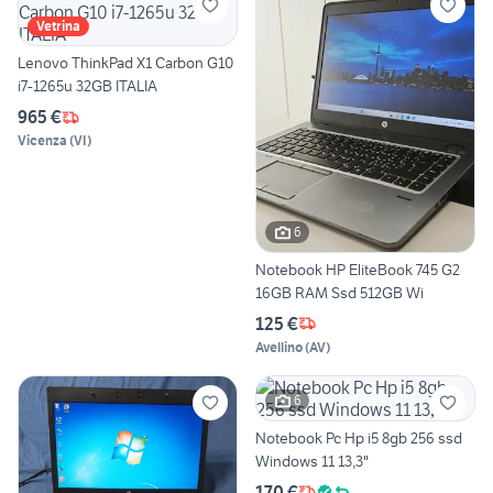
Vetrina
Lenovo ThinkPad X1 Carbon G10
i7-1265u 32GB ITALIA
965 €
Vicenza
(
VI
)
6
Notebook HP EliteBook 745 G2
16GB RAM Ssd 512GB Wi
125 €
Avellino
(
AV
)
6
Notebook Pc Hp i5 8gb 256 ssd
Windows 11 13,3"
170 €