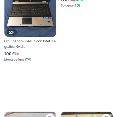
Bologna
(
BO
)
6
HP Elitebook 8440p con Intel i7 e
grafica Nvidia
100 €
Montebelluna
(
TV
)