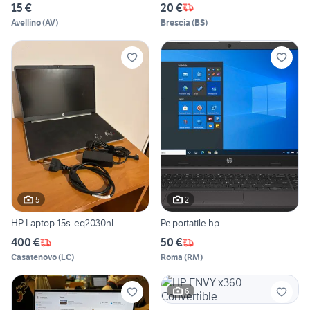
15 €
20 €
Avellino
(
AV
)
Brescia
(
BS
)
5
2
HP Laptop 15s-eq2030nl
Pc portatile hp
400 €
50 €
Casatenovo
(
LC
)
Roma
(
RM
)
6