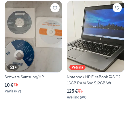
4
Vetrina
Software Samsung/HP
Notebook HP EliteBook 745 G2
16GB RAM Ssd 512GB Wi
10 €
125 €
Pavia
(
PV
)
Avellino
(
AV
)