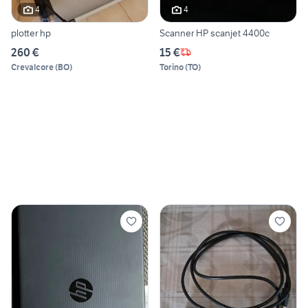
4
4
plotter hp
Scanner HP scanjet 4400c
260 €
15 €
Crevalcore
(
BO
)
Torino
(
TO
)