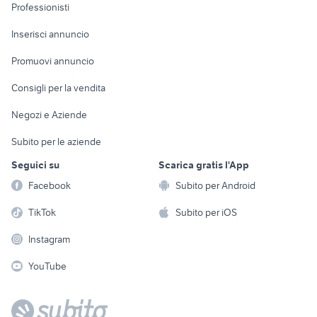
Informatica
Animali
Professionisti
Arredamento e
Console e
Accessori per
Casalinghi
Inserisci annuncio
Videogiochi
animali
Elettrodomestici
Promuovi annuncio
Audio/Video
Musica e Film
Giardino e Fai da te
Consigli per la vendita
Fotografia
Libri e Riviste
Abbigliamento e
Negozi e Aziende
Telefonia
Strumenti Musicali
Accessori
Subito per le aziende
Sports
Tutto per i bambini
Seguici su
Scarica gratis l'App
Biciclette
Facebook
Subito per Android
Collezionismo
TikTok
Subito per iOS
Instagram
YouTube