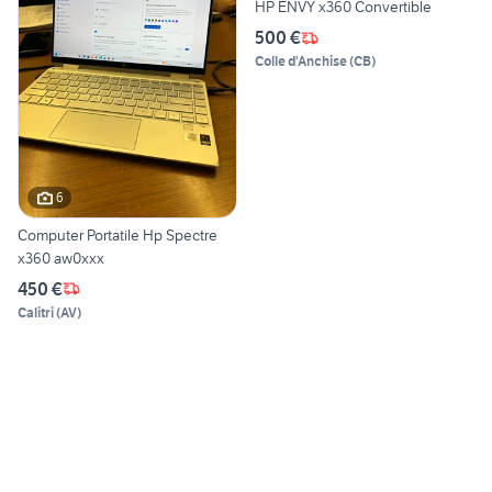
HP ENVY x360 Convertible
500 €
Colle d'Anchise
(
CB
)
6
Computer Portatile Hp Spectre
x360 aw0xxx
450 €
Calitri
(
AV
)