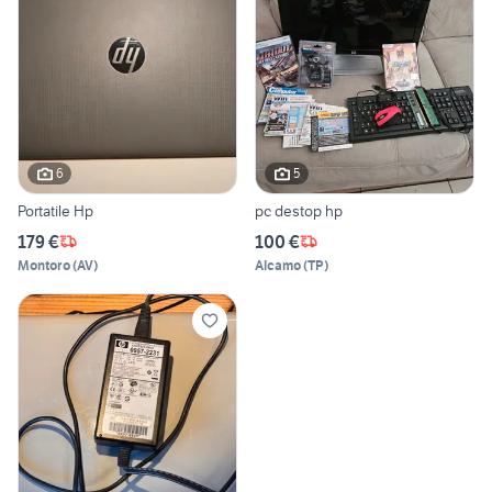
6
5
Portatile Hp
pc destop hp
179 €
100 €
Montoro
(
AV
)
Alcamo
(
TP
)