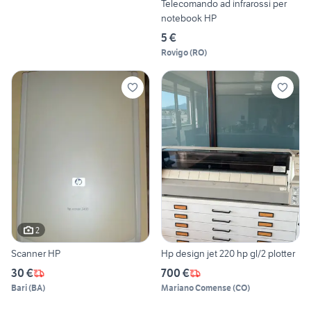
Telecomando ad infrarossi per
notebook HP
5 €
Rovigo
(
RO
)
2
Scanner HP
Hp design jet 220 hp gl/2 plotter
30 €
700 €
Bari
(
BA
)
Mariano Comense
(
CO
)