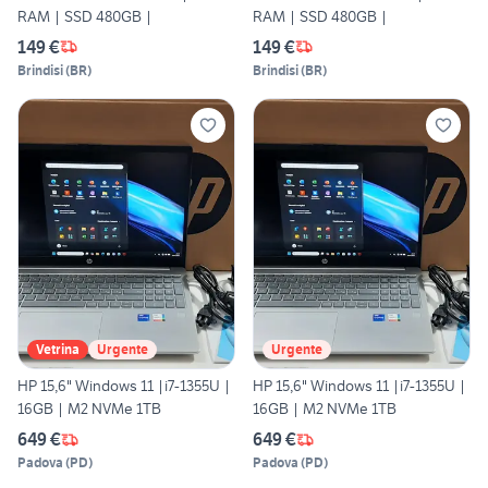
RAM | SSD 480GB |
RAM | SSD 480GB |
149 €
149 €
Brindisi
(
BR
)
Brindisi
(
BR
)
Vetrina
Urgente
Urgente
HP 15,6" Windows 11 |i7-1355U |
HP 15,6" Windows 11 |i7-1355U |
16GB | M2 NVMe 1TB
16GB | M2 NVMe 1TB
649 €
649 €
Padova
(
PD
)
Padova
(
PD
)