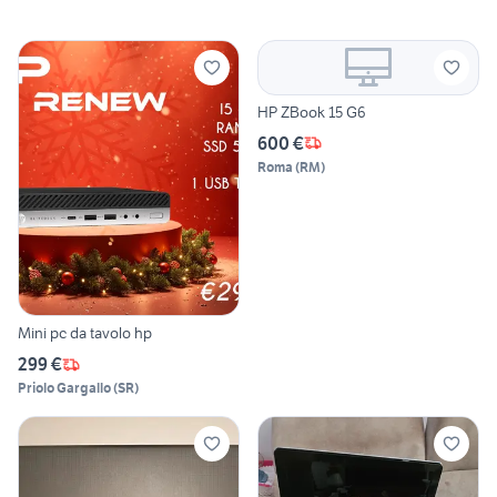
HP ZBook 15 G6
600 €
Roma
(
RM
)
Mini pc da tavolo hp
299 €
Priolo Gargallo
(
SR
)