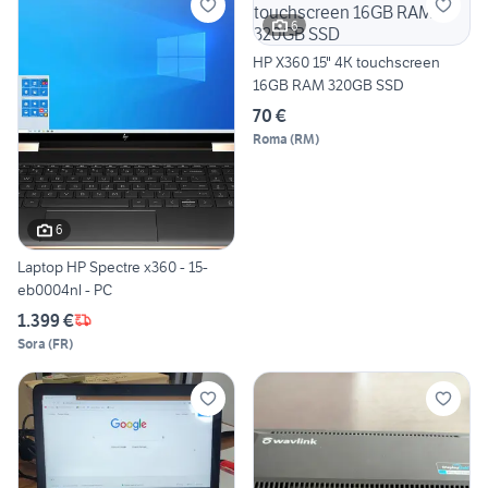
6
HP X360 15" 4K touchscreen
16GB RAM 320GB SSD
70 €
Roma
(
RM
)
6
Laptop HP Spectre x360 - 15-
eb0004nl - PC
1.399 €
Sora
(
FR
)