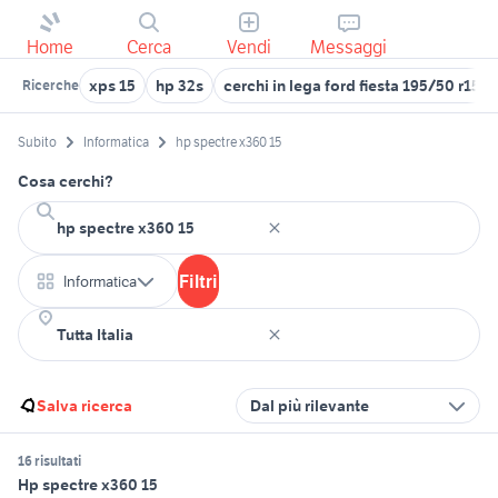
Home
Cerca
Vendi
Messaggi
xps 15
hp 32s
cerchi in lega ford fiesta 195/50 r15
Ricerche
Subito
Informatica
hp spectre x360 15
Cosa cerchi?
Filtri
Informatica
Salva ricerca
Dal più rilevante
16 risultati
Hp spectre x360 15