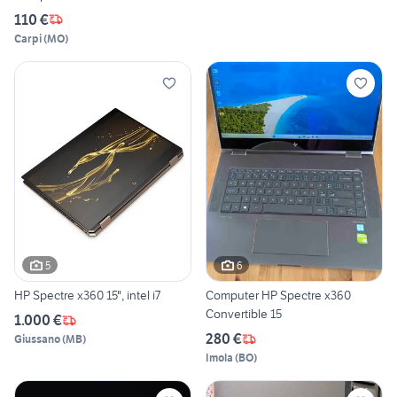
110 €
Carpi
(
MO
)
5
6
HP Spectre x360 15", intel i7
Computer HP Spectre x360
Convertible 15
1.000 €
280 €
Giussano
(
MB
)
Imola
(
BO
)