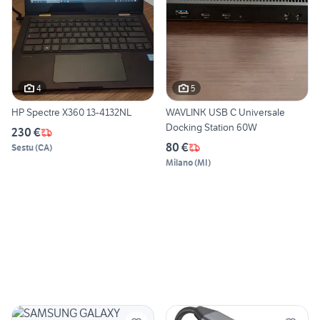
4
5
HP Spectre X360 13-4132NL
WAVLINK USB C Universale
Docking Station 60W
230 €
80 €
Sestu
(
CA
)
Milano
(
MI
)