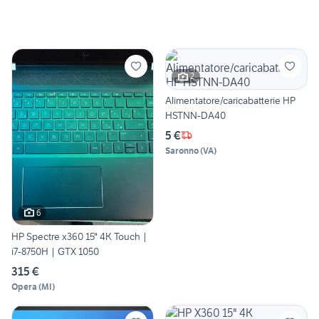
2
Alimentatore/caricabatterie HP
HSTNN-DA40
5 €
Saronno
(
VA
)
6
HP Spectre x360 15" 4K Touch |
i7-8750H | GTX 1050
315 €
Opera
(
MI
)