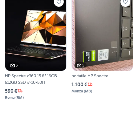
6
5
HP Spectre x360 15.6" 16GB
portatile HP Spectre
512GB SSD i7-10750H
1.100 €
590 €
Monza
(
MB
)
Roma
(
RM
)