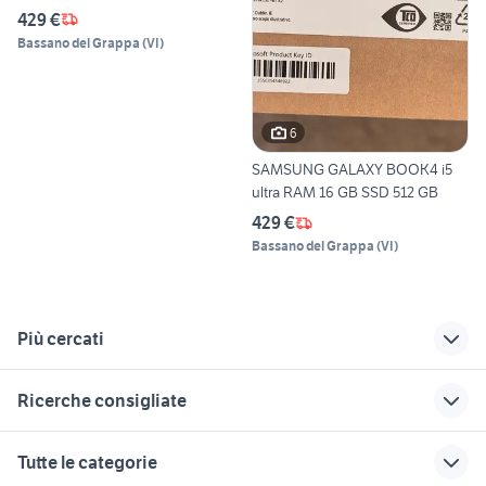
429 €
Bassano del Grappa
(
VI
)
6
SAMSUNG GALAXY BOOK4 i5
ultra RAM 16 GB SSD 512 GB
429 €
Bassano del Grappa
(
VI
)
Più cercati
Correlati
Richerche simili
Suggerimenti
Ricerche consigliate
205 50 r15
hp spectre x360 13
tablet rugged
macbook pro touch bar
tastiera pc
gomme 4 stagioni
batteria hp pavilion
notebook con
Tutte le categorie
195 65 r15
15 notebook pc
lettore dvd
wifi portatile wind
stampante a2