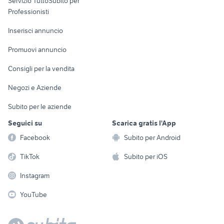
Servizio TuttoSubito per
persona
Informatica
Animali
Professionisti
Arredamento e
Console e
Accessori per
Casalinghi
Inserisci annuncio
Videogiochi
animali
Elettrodomestici
Promuovi annuncio
Audio/Video
Musica e Film
Giardino e Fai da te
Consigli per la vendita
Fotografia
Libri e Riviste
Abbigliamento e
Negozi e Aziende
Telefonia
Strumenti Musicali
Accessori
Subito per le aziende
Sports
Tutto per i bambini
Seguici su
Scarica gratis l'App
Biciclette
Facebook
Subito per Android
Collezionismo
TikTok
Subito per iOS
Instagram
YouTube