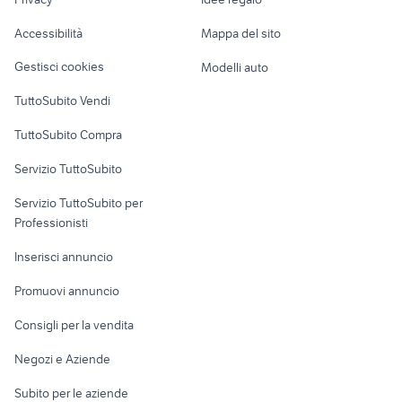
Garage e box
macbook rho
monitor fotoritocco
Caravan e Camper
Accessibilità
Mappa del sito
pulsante wireless
telecamere wifi da esterno
Loft, mansarde e
Veicoli commerciali
altro
Gestisci cookies
Modelli auto
Case vacanza
TuttoSubito Vendi
Uffici e Locali
TuttoSubito Compra
commerciali
Servizio TuttoSubito
elettronica
per la casa e la
sports e hobby
Servizio TuttoSubito per
persona
Informatica
Animali
Professionisti
Arredamento e
Console e
Accessori per
Casalinghi
Inserisci annuncio
Videogiochi
animali
Elettrodomestici
Promuovi annuncio
Audio/Video
Musica e Film
Giardino e Fai da te
Consigli per la vendita
Fotografia
Libri e Riviste
Abbigliamento e
Negozi e Aziende
Telefonia
Strumenti Musicali
Accessori
Subito per le aziende