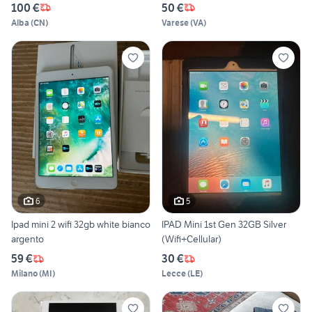
100 €
50 €
Alba
(
CN
)
Varese
(
VA
)
6
5
Ipad mini 2 wifi 32gb white bianco
IPAD Mini 1st Gen 32GB Silver
argento
(Wifi+Cellular)
59 €
30 €
Milano
(
MI
)
Lecce
(
LE
)