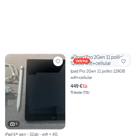
Vetrina
Ipad Pro 2Gen 11 pollici 128GB
wifi+cellular
449 €
Trieste
(
TS
)
5
iPad 6ª gen - 32gb - wifi + 4G