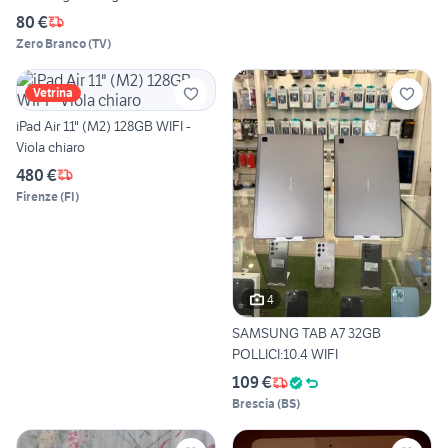
80 €
Zero Branco
(
TV
)
Vetrina
iPad Air 11" (M2) 128GB WIFI -
Viola chiaro
480 €
Firenze
(
FI
)
4
SAMSUNG TAB A7 32GB
POLLICI:10.4 WIFI
109 €
Brescia
(
BS
)