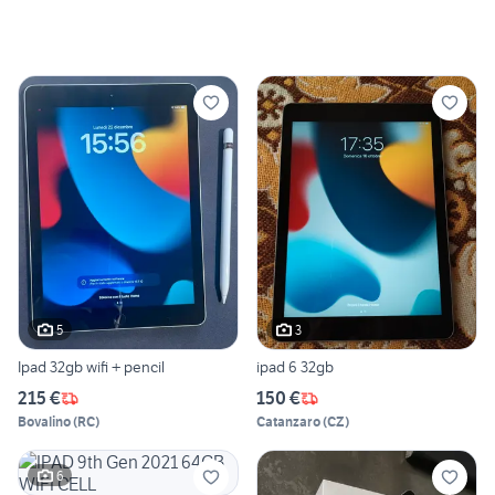
5
3
Ipad 32gb wifi + pencil
ipad 6 32gb
215 €
150 €
Bovalino
(
RC
)
Catanzaro
(
CZ
)
6