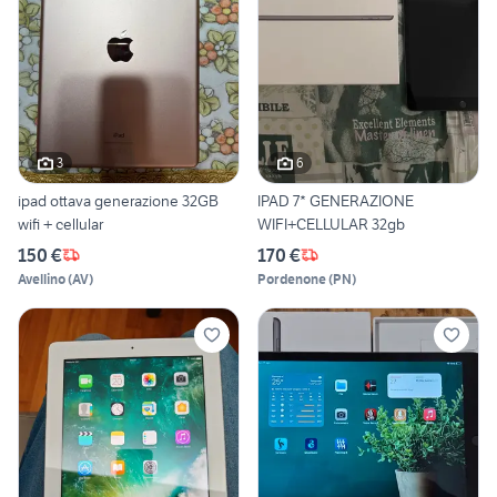
3
6
ipad ottava generazione 32GB
IPAD 7* GENERAZIONE
wifi + cellular
WIFI+CELLULAR 32gb
150 €
170 €
Avellino
(
AV
)
Pordenone
(
PN
)