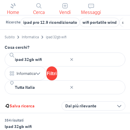
Home
Cerca
Vendi
Messaggi
ipad pro 12.9 ricondizionato
wifi portatile wind
sapo
Ricerche
Subito
Informatica
ipad 32gb wifi
Cosa cerchi?
Filtri
Informatica
Salva ricerca
Dal più rilevante
354 risultati
Ipad 32gb wifi