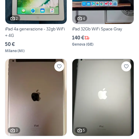
2
4
iPad 4a generazione - 32gb WiFi
iPad 32Gb WiFi Space Gray
+ 4G
140 €
50 €
Genova
(
GE
)
Milano
(
MI
)
3
5