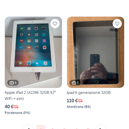
6
5
Apple iPad 2 (A1396 32GB 9,7"
Ipad 6 generazione 32GB
WiFi + sim)
110 €
40 €
Montirone
(
BS
)
Pordenone
(
PN
)