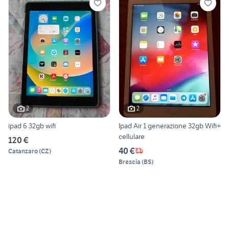
2
2
ipad 6 32gb wifi
Ipad Air 1 generazione 32gb Wifi+
cellulare
120 €
40 €
Catanzaro
(
CZ
)
Brescia
(
BS
)