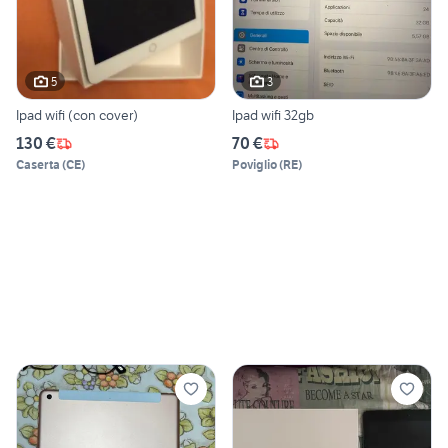
5
3
Ipad wifi (con cover)
Ipad wifi 32gb
130 €
70 €
Caserta
(
CE
)
Poviglio
(
RE
)