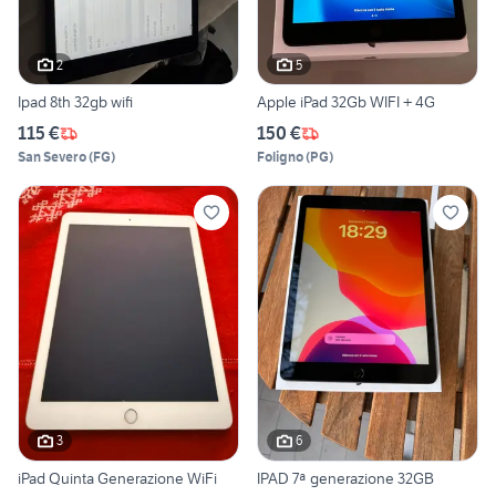
2
5
Ipad 8th 32gb wifi
Apple iPad 32Gb WIFI + 4G
115 €
150 €
San Severo
(
FG
)
Foligno
(
PG
)
3
6
iPad Quinta Generazione WiFi
IPAD 7ª generazione 32GB