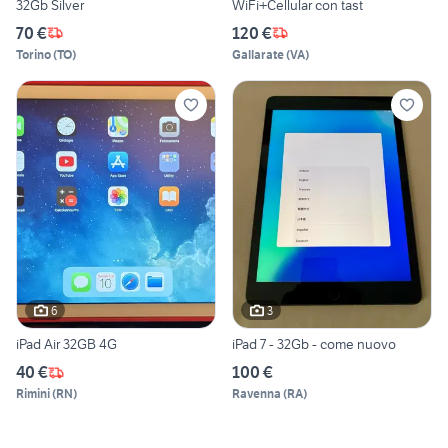
32Gb Silver
WiFi+Cellular con tast
70 €
120 €
Torino
(
TO
)
Gallarate
(
VA
)
6
3
iPad Air 32GB 4G
iPad 7 - 32Gb - come nuovo
40 €
100 €
Rimini
(
RN
)
Ravenna
(
RA
)