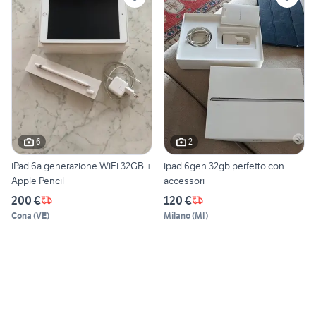
6
2
iPad 6a generazione WiFi 32GB +
ipad 6gen 32gb perfetto con
Apple Pencil
accessori
200 €
120 €
Cona
(
VE
)
Milano
(
MI
)