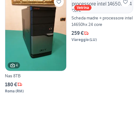
Vetrina
Scheda madre + processore intel
14650hx 24 core
259 €
Viareggio
(
LU
)
4
Nas 8TB
180 €
Roma
(
RM
)