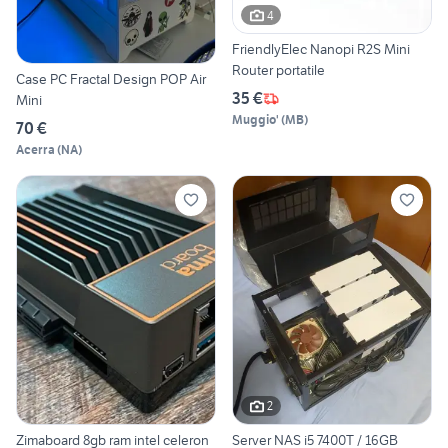
4
FriendlyElec Nanopi R2S Mini
Router portatile
Case PC Fractal Design POP Air
35 €
Mini
Muggio'
(
MB
)
70 €
Acerra
(
NA
)
2
Zimaboard 8gb ram intel celeron
Server NAS i5 7400T / 16GB