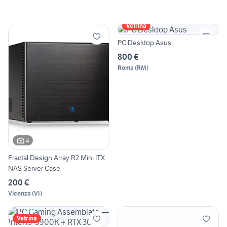
Vetrina
PC Desktop Asus
800 €
Roma
(
RM
)
4
Fractal Design Array R2 Mini ITX
NAS Server Case
200 €
Vicenza
(
VI
)
Vetrina