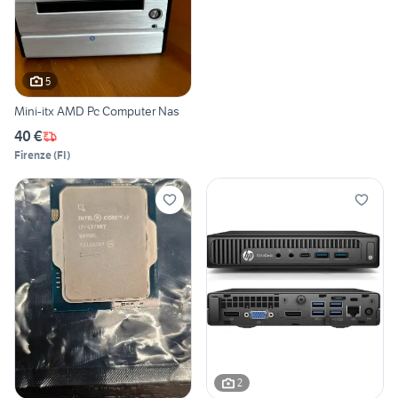
5
Mini-itx AMD Pc Computer Nas
40 €
Firenze
(
FI
)
2