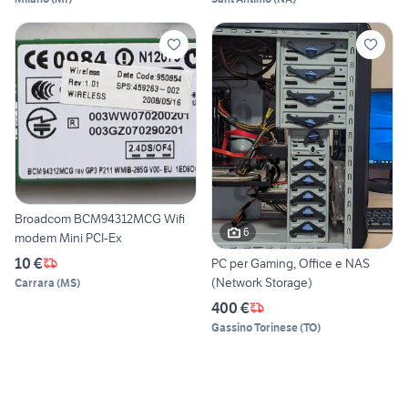
Broadcom BCM94312MCG Wifi
6
modem Mini PCI-Ex
10 €
PC per Gaming, Office e NAS
(Network Storage)
Carrara
(
MS
)
400 €
Gassino Torinese
(
TO
)