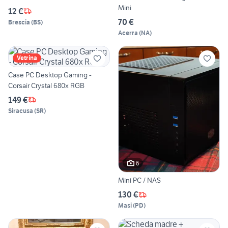
Mini
12 €
70 €
Brescia
(
BS
)
Acerra
(
NA
)
Vetrina
Case PC Desktop Gaming -
Corsair Crystal 680x RGB
149 €
Siracusa
(
SR
)
6
Mini PC / NAS
130 €
Masi
(
PD
)