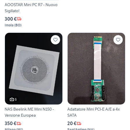
AOOSTAR Mini PC R7 - Nuovo
Sigillato!
300 €
Imola
(
BO
)
6
NAS Beelink ME Mini N150 -
Adattatore Mini PCI-E A/E a 4x
Versione Europea
SATA
350 €
20 €
Milano
(
MI
)
Sant'Antimo
(
NA
)