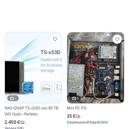
3
5
NAS QNAP TS-x53D con 80 TB
Mini PC ITX
WD Gold – Perfetto
35 €
2.450 €
Casalnuovo di Napoli
(
NA
)
Verona
(
VR
)