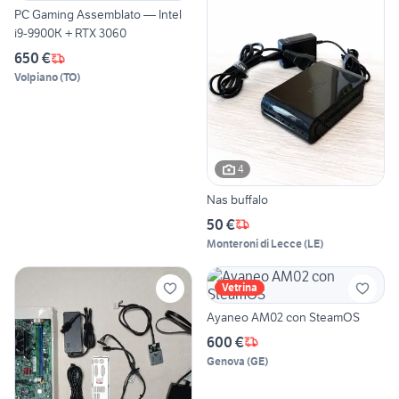
PC Gaming Assemblato — Intel
i9-9900K + RTX 3060
650 €
Volpiano
(
TO
)
4
Nas buffalo
50 €
Monteroni di Lecce
(
LE
)
Vetrina
Ayaneo AM02 con SteamOS
600 €
Genova
(
GE
)