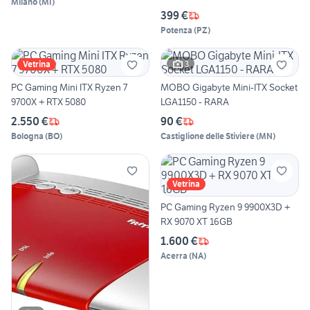
Milano
(
MI
)
399 €
Potenza
(
PZ
)
3
Vetrina
PC Gaming Mini ITX Ryzen 7
MOBO Gigabyte Mini-ITX Socket
9700X + RTX 5080
LGA1150 - RARA
2.550 €
90 €
Bologna
(
BO
)
Castiglione delle Stiviere
(
MN
)
Vetrina
PC Gaming Ryzen 9 9900X3D +
RX 9070 XT 16GB
1.600 €
Acerra
(
NA
)