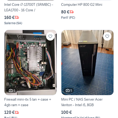
Intel Core i7-13700T (SRMBC) -
Computer HP 800 G2 Mini
LGA1700 - 16 Core /
80 €
160 €
Forli'
(
FC
)
Salerno
(
SA
)
6
5
Firewall mini-itx 5 lan + case +
Mini PC / NAS Server Acer
4gb ram + case
Veriton - Intel i5, 8GB
120 €
100 €
Bari
(
BA
)
Montopoli in Val d'Arno
(
PI
)