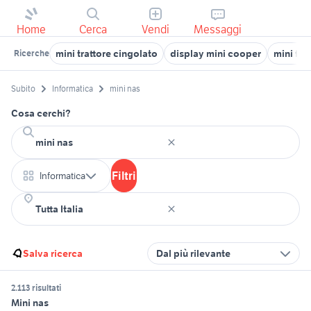
Home
Cerca
Vendi
Messaggi
mini trattore cingolato
display mini cooper
mini fur
Ricerche
Subito
Informatica
mini nas
Cosa cerchi?
Filtri
Informatica
Salva ricerca
Dal più rilevante
2.113 risultati
Mini nas