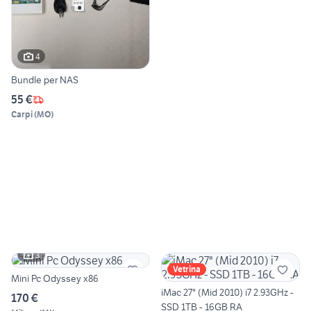
4
Bundle per NAS
55 €
Carpi
(
MO
)
3
Vetrina
Mini Pc Odyssey x86
iMac 27" (Mid 2010) i7 2.93GHz -
170 €
SSD 1TB - 16GB RA