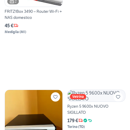
2
FRITZ!Box 3490 – Router Wi-Fi +
NAS domestico
45 €
Mediglia
(
MI
)
Vetrina
Ryzen 5 9600x NUOVO
SIGILLATO
179 €
Torino
(
TO
)