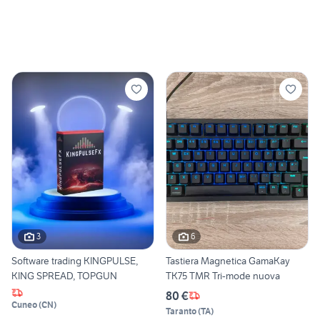
3
6
Software trading KINGPULSE,
Tastiera Magnetica GamaKay
KING SPREAD, TOPGUN
TK75 TMR Tri-mode nuova
80 €
Cuneo
(
CN
)
Taranto
(
TA
)