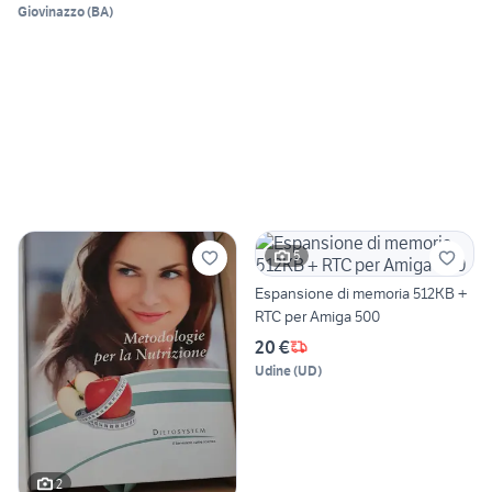
Giovinazzo
(
BA
)
5
Espansione di memoria 512KB +
RTC per Amiga 500
20 €
Udine
(
UD
)
2