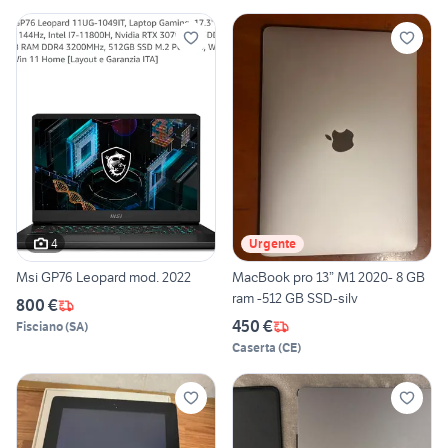
4
Urgente
Msi GP76 Leopard mod. 2022
MacBook pro 13” M1 2020- 8 GB
ram -512 GB SSD-silv
800 €
450 €
Fisciano
(
SA
)
Caserta
(
CE
)