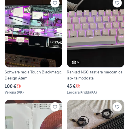
6
Software regia Touch Blackmagic
Ranked N60, tastiera meccanica
Design Atem
iso-ita moddata
100 €
45 €
Verona
(
VR
)
Lercara Friddi
(
PA
)