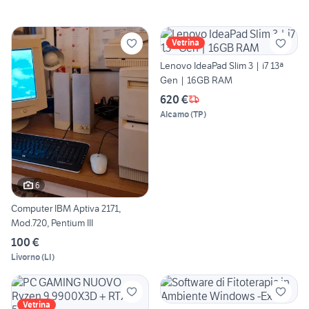
Vetrina
Lenovo IdeaPad Slim 3 | i7 13ª
Gen | 16GB RAM
620 €
Alcamo
(
TP
)
6
Computer IBM Aptiva 2171,
Mod.720, Pentium III
100 €
Livorno
(
LI
)
Vetrina