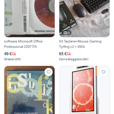
6
software Microsoft Office
Kit Tastiera+Mouse Gaming:
Professional 2007 ITA
Tyrfing v2 + XM1r
49 €
65 €
Ortona
(
CH
)
Cerro Maggiore
(
MI
)