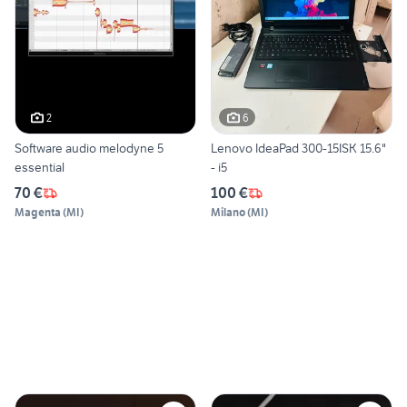
2
6
Software audio melodyne 5
Lenovo IdeaPad 300-15ISK 15.6"
essential
- i5
70 €
100 €
Magenta
(
MI
)
Milano
(
MI
)