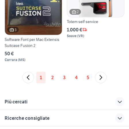
2
Totem self service
1.000 €
3
Soave
(
VR
)
Software Font per Mac Extensis
Suitcase Fusion 2
50 €
Carrara
(
MS
)
1
2
3
4
5
Più cercati
Correlati
Richerche simili
Suggerimenti
Ricerche consigliate
alienware laptop
tablet rugged
computer portatile
informatica Padova