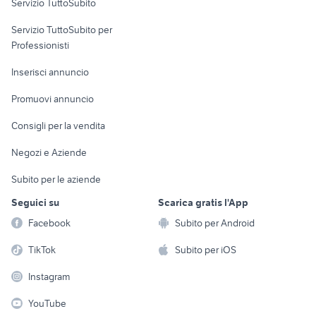
Servizio TuttoSubito
elettronica
per la casa e la
sports e hobby
Servizio TuttoSubito per
persona
Informatica
Animali
Professionisti
Arredamento e
Console e
Accessori per
Casalinghi
Inserisci annuncio
Videogiochi
animali
Elettrodomestici
Promuovi annuncio
Audio/Video
Musica e Film
Giardino e Fai da te
Consigli per la vendita
Fotografia
Libri e Riviste
Abbigliamento e
Negozi e Aziende
Telefonia
Strumenti Musicali
Accessori
Subito per le aziende
Sports
Tutto per i bambini
Seguici su
Scarica gratis l'App
Biciclette
Facebook
Subito per Android
Collezionismo
TikTok
Subito per iOS
Instagram
YouTube