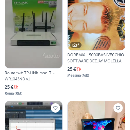
6
DOREMIX + 5000BASI VECCHIO
SOFTWARE DEEJAY MOLELLA
25 €
Router wifi TP-LINK mod. TL-
Messina
(
ME
)
WR1043ND v1
25 €
Roma
(
RM
)