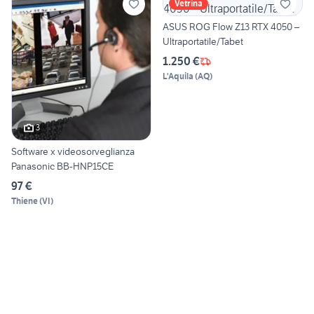
Vetrina
ASUS ROG Flow Z13 RTX 4050 –
Ultraportatile/Tabet
1.250 €
L'Aquila
(
AQ
)
3
Software x videosorveglianza
Panasonic BB-HNP15CE
97 €
Thiene
(
VI
)