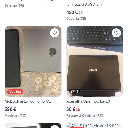
ram -512 GB SSD-silv
Salerno
(
SA
)
450 €
Caserta
(
CE
)
4
Vetrina
McBook air13” con chip M2
Acer allin One mod kav10
590 €
30 €
Modena
(
MO
)
Reggio di Calabria
(
RC
)