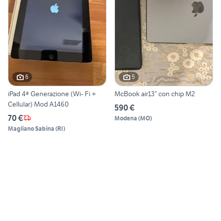
6
5
iPad 4ª Generazione (Wi- Fi +
McBook air13” con chip M2
Cellular) Mod A1460
590 €
70 €
Modena
(
MO
)
Magliano Sabina
(
RI
)