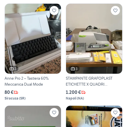
2
3
Anne Pro 2 – Tastiera 60%
STAMPANTE GRAFOPLAST
Meccanica Dual Mode
ETICHETTE X QUADRI
ELETTRICI
80 €
1.200 €
Siracusa
(
SR
)
Napoli
(
NA
)