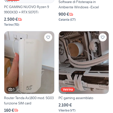
Software di Fitoterapia in
PC GAMING NUOVO Ryzen 9
Ambiente Windows -Excel
9900X3D + RTX 5070Ti
900 €
2.500 €
Catania
(
CT
)
Torino
(
TO
)
5
Vetrina
Router Tenda Ax1800 mod. 5G03
PC gaming assemblato
funzione SIM card
2.100 €
160 €
Viterbo
(
VT
)