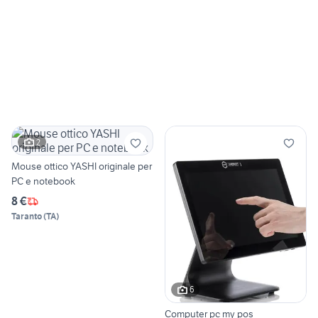
2
Mouse ottico YASHI originale per
PC e notebook
8 €
Taranto
(
TA
)
6
Computer pc my pos