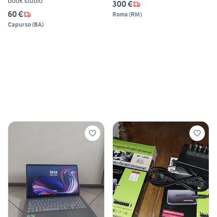
book studio
300 €
60 €
Roma
(
RM
)
Capurso
(
BA
)