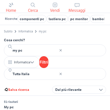
Home
Cerca
Vendi
Messaggi
componenti pc
tastiera pc
pc monitor
bambole m
Ricerche
Subito
Informatica
my pc
Cosa cerchi?
Filtri
Informatica
Salva ricerca
Dal più rilevante
51 risultati
My pc