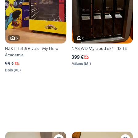
6
6
NZXT H510i Rivals - My Hero
NAS WD My cloud ex4 - 12 TB
Academia
399 €
99 €
Milano
(
MI
)
Dolo
(
VE
)