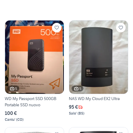
5
5
WD My Passport SSD 500GB
NAS WD My Cloud EX2 Ultra
Portable SSD nuovo
95 €
100 €
Salo'
(
BS
)
Cantu'
(
CO
)