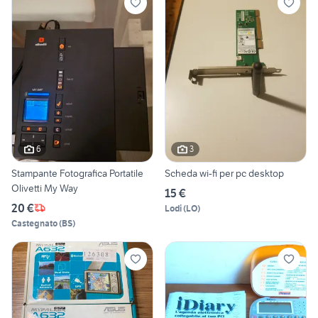
6
3
Stampante Fotografica Portatile
Scheda wi-fi per pc desktop
Olivetti My Way
15 €
20 €
Lodi
(
LO
)
Castegnato
(
BS
)