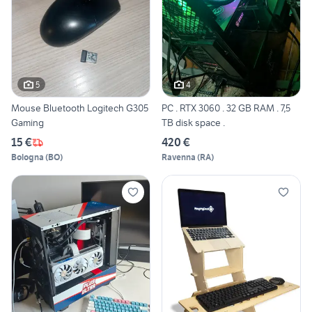
5
4
Mouse Bluetooth Logitech G305
PC . RTX 3060 . 32 GB RAM . 7,5
Gaming
TB disk space .
15 €
420 €
Bologna
(
BO
)
Ravenna
(
RA
)