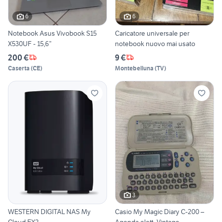
6
6
Notebook Asus Vivobook S15
Caricatore universale per
X530UF - 15,6”
notebook nuovo mai usato
200 €
9 €
Caserta
(
CE
)
Montebelluna
(
TV
)
3
WESTERN DIGITAL NAS My
Casio My Magic Diary C-200 –