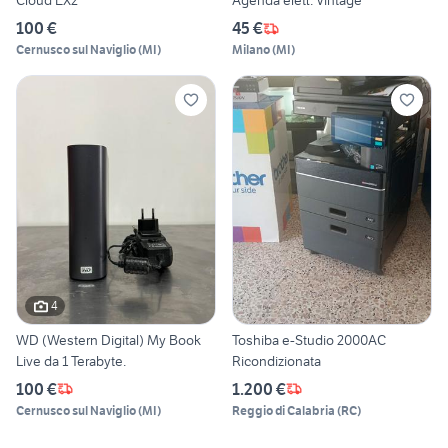
Cloud EX2
Agenda elett. Vintage
100 €
45 €
Cernusco sul Naviglio
(
MI
)
Milano
(
MI
)
4
WD (Western Digital) My Book
Toshiba e-Studio 2000AC
Live da 1 Terabyte.
Ricondizionata
100 €
1.200 €
Cernusco sul Naviglio
(
MI
)
Reggio di Calabria
(
RC
)