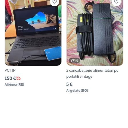
6
PC HP
2 caricabatterie alimentatori pc
portatili vintage
150 €
5 €
Albinea
(
RE
)
Argelato
(
BO
)