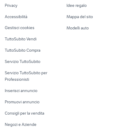
Nautica
lavoro
lenovo informatica Roma
Privacy
Idee regalo
tv informatica Bergamo provincia
Garage e box
provincia
Caravan e Camper
Accessibilità
Mappa del sito
atx
dell pc fisso
Loft, mansarde e
Veicoli commerciali
altro
Gestisci cookies
Modelli auto
Case vacanza
TuttoSubito Vendi
Uffici e Locali
TuttoSubito Compra
commerciali
Servizio TuttoSubito
elettronica
per la casa e la
sports e hobby
Servizio TuttoSubito per
persona
Informatica
Animali
Professionisti
Arredamento e
Console e
Accessori per
Casalinghi
Inserisci annuncio
Videogiochi
animali
Elettrodomestici
Promuovi annuncio
Audio/Video
Musica e Film
Giardino e Fai da te
Consigli per la vendita
Fotografia
Libri e Riviste
Abbigliamento e
Negozi e Aziende
Telefonia
Strumenti Musicali
Accessori