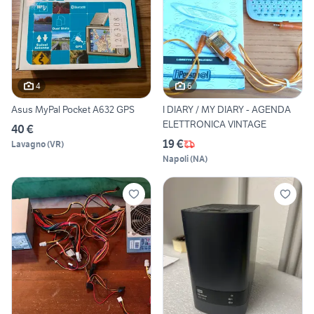
4
6
Asus MyPal Pocket A632 GPS
I DIARY / MY DIARY - AGENDA
ELETTRONICA VINTAGE
40 €
19 €
Lavagno
(
VR
)
Napoli
(
NA
)