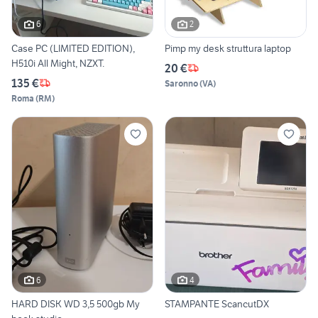
6
2
Case PC (LIMITED EDITION),
Pimp my desk struttura laptop
H510i All Might, NZXT.
20 €
135 €
Saronno
(
VA
)
Roma
(
RM
)
6
4
HARD DISK WD 3,5 500gb My
STAMPANTE ScancutDX