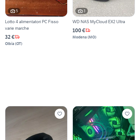
5
3
Lotto 4 alimentatori PC Fisso
WD NAS MyCloud EX2 Ultra
varie marche
100 €
32 €
Modena
(
MO
)
Olbia
(
OT
)