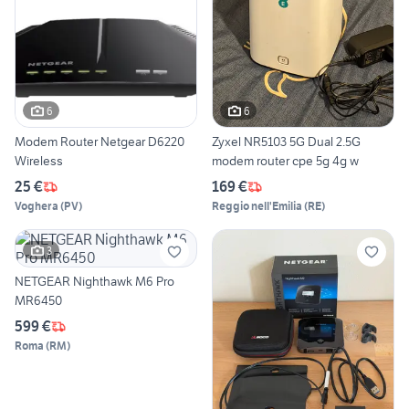
6
6
Modem Router Netgear D6220
Zyxel NR5103 5G Dual 2.5G
Wireless
modem router cpe 5g 4g w
25 €
169 €
Voghera
(
PV
)
Reggio nell'Emilia
(
RE
)
3
NETGEAR Nighthawk M6 Pro
MR6450
599 €
Roma
(
RM
)