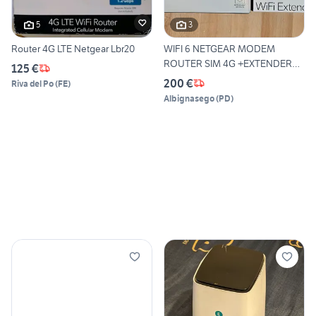
5
3
Router 4G LTE Netgear Lbr20
WIFI 6 NETGEAR MODEM
ROUTER SIM 4G +EXTENDER
125 €
MESH
200 €
Riva del Po
(
FE
)
Albignasego
(
PD
)