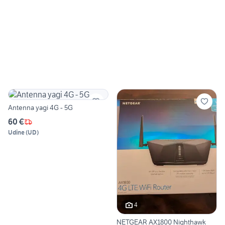
Antenna yagi 4G - 5G
60 €
Udine
(
UD
)
4
NETGEAR AX1800 Nighthawk