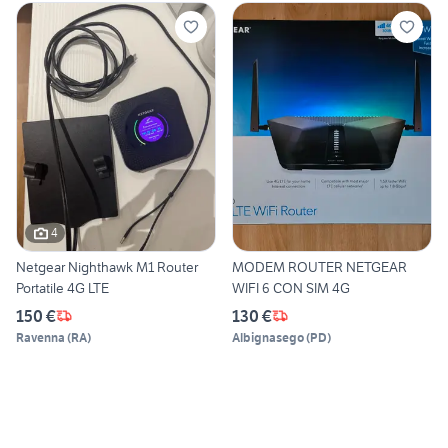
4
Netgear Nighthawk M1 Router
MODEM ROUTER NETGEAR
Portatile 4G LTE
WIFI 6 CON SIM 4G
150 €
130 €
Ravenna
(
RA
)
Albignasego
(
PD
)