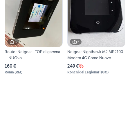
3
6
Router Netgear - TOP di gamma-
Netgear Nighthawk M2 MR2100
-- NUOvo--
Modem 4G Come Nuovo
160 €
249 €
Roma
(
RM
)
Ronchi dei Legionari
(
GO
)