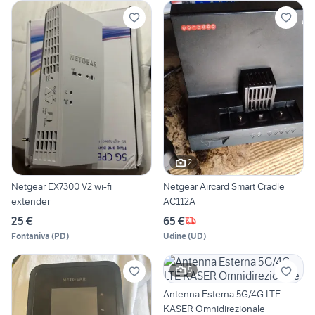
2
Netgear EX7300 V2 wi-fi
Netgear Aircard Smart Cradle
extender
AC112A
25 €
65 €
Fontaniva
(
PD
)
Udine
(
UD
)
5
Antenna Esterna 5G/4G LTE
KASER Omnidirezionale