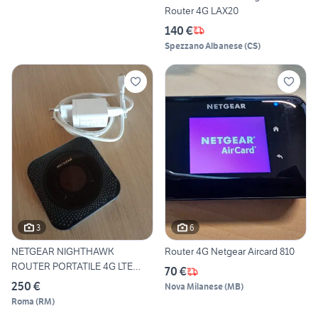
Router 4G LAX20
140 €
Spezzano Albanese
(
CS
)
3
6
NETGEAR NIGHTHAWK
Router 4G Netgear Aircard 810
ROUTER PORTATILE 4G LTE
70 €
MR1100
250 €
Nova Milanese
(
MB
)
Roma
(
RM
)