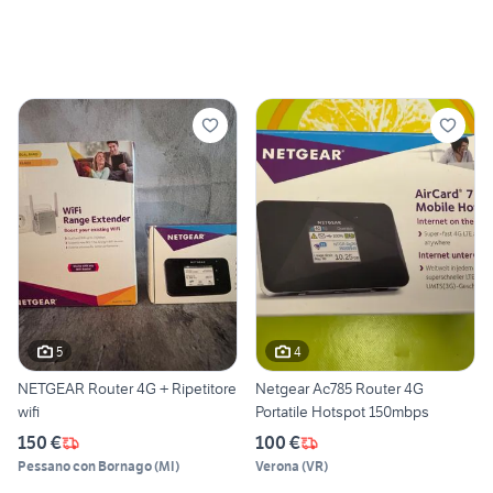
5
4
NETGEAR Router 4G + Ripetitore
Netgear Ac785 Router 4G
wifi
Portatile Hotspot 150mbps
150 €
100 €
Pessano con Bornago
(
MI
)
Verona
(
VR
)