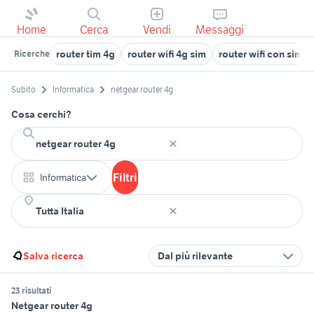
Home
Cerca
Vendi
Messaggi
router tim 4g
router wifi 4g sim
router wifi con sim 4
Ricerche
Subito
Informatica
netgear router 4g
Cosa cerchi?
Filtri
Informatica
Salva ricerca
Dal più rilevante
23 risultati
Netgear router 4g