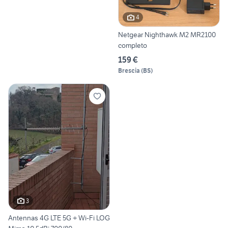
4
Netgear Nighthawk M2 MR2100
completo
159 €
Brescia
(
BS
)
3
Antennas 4G LTE 5G + Wi-Fi LOG