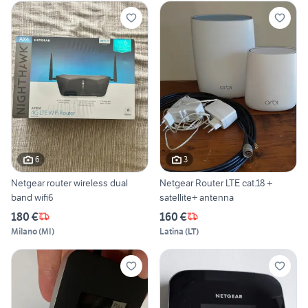
6
3
Netgear router wireless dual
Netgear Router LTE cat.18 +
band wifi6
satellite+ antenna
180 €
160 €
Milano
(
MI
)
Latina
(
LT
)