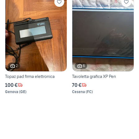
2
6
Topaz pad firma elettronica
Tavoletta grafica XP Pen
100 €
70 €
Genova
(
GE
)
Cesena
(
FC
)