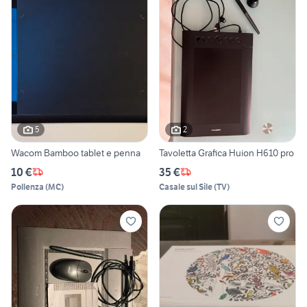
5
2
Wacom Bamboo tablet e penna
Tavoletta Grafica Huion H610 pro
10 €
35 €
Pollenza
(
MC
)
Casale sul Sile
(
TV
)