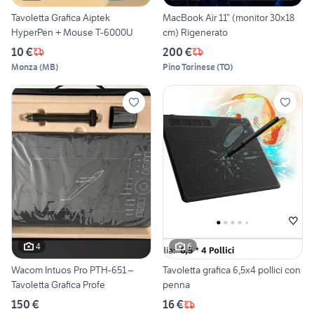
Tavoletta Grafica Aiptek
MacBook Air 11” (monitor 30x18
HyperPen + Mouse T-6000U
cm) Rigenerato
10 €
200 €
Monza
(
MB
)
Pino Torinese
(
TO
)
4
6
Wacom Intuos Pro PTH-651 –
Tavoletta grafica 6,5x4 pollici con
Tavoletta Grafica Profe
penna
150 €
16 €