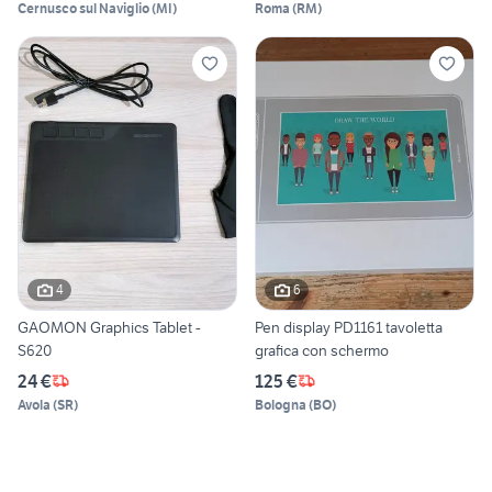
Cernusco sul Naviglio
(
MI
)
Roma
(
RM
)
4
6
GAOMON Graphics Tablet -
Pen display PD1161 tavoletta
S620
grafica con schermo
24 €
125 €
Avola
(
SR
)
Bologna
(
BO
)