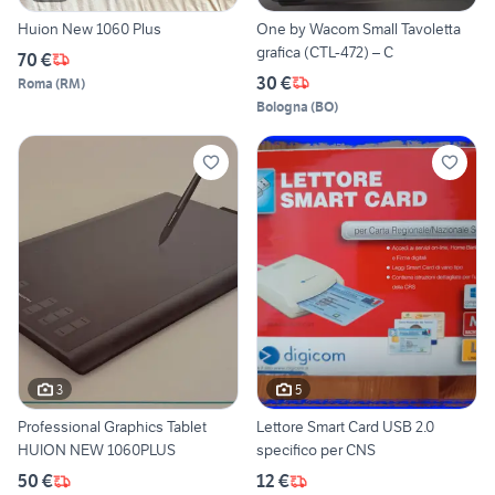
Huion New 1060 Plus
One by Wacom Small Tavoletta
grafica (CTL-472) – C
70 €
30 €
Roma
(
RM
)
Bologna
(
BO
)
3
5
Professional Graphics Tablet
Lettore Smart Card USB 2.0
HUION NEW 1060PLUS
specifico per CNS
50 €
12 €