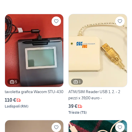
5
3
tavoletta grafica Wacom STU-430
ATM/SIM Reader USB 1. 2. - 2
pezzi x 39,00 euro -
110 €
39 €
Ladispoli
(
RM
)
Trieste
(
TS
)