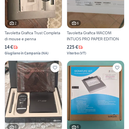
2
6
Tavoletta Grafica Trust Completa
Tavoletta Grafica WACOM
di mouse e penna
INTUOS PRO PAPER EDITION
14 €
225 €
Giugliano in Campania
(
NA
)
Viterbo
(
VT
)
6
6