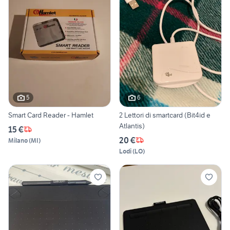
5
6
Smart Card Reader - Hamlet
2 Lettori di smartcard (Bit4id e
Atlantis)
15 €
20 €
Milano
(
MI
)
Lodi
(
LO
)