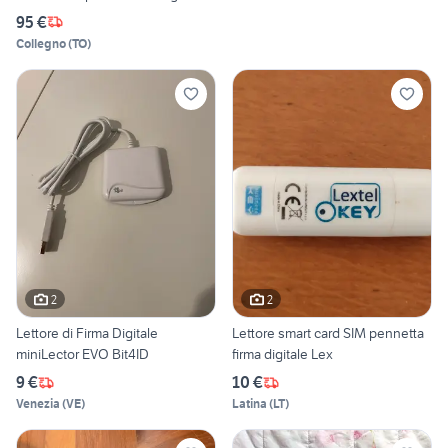
95 €
Collegno
(
TO
)
2
2
Lettore di Firma Digitale
Lettore smart card SIM pennetta
miniLector EVO Bit4ID
firma digitale Lex
9 €
10 €
Venezia
(
VE
)
Latina
(
LT
)