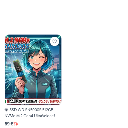
2
💎 SSD WD SN5000S 512GB
NVMe M.2 Gen4 UltraVeloce!
69 €