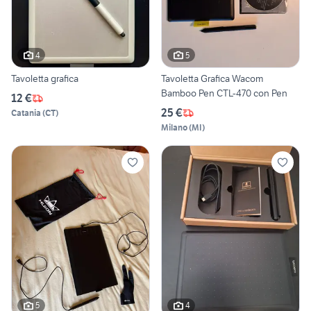
4
5
Tavoletta grafica
Tavoletta Grafica Wacom
Bamboo Pen CTL-470 con Pen
12 €
25 €
Catania
(
CT
)
Milano
(
MI
)
5
4