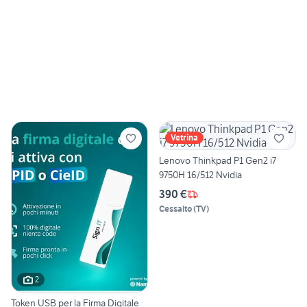
Vetrina
Lenovo Thinkpad P1 Gen2 i7
9750H 16/512 Nvidia
390 €
Cessalto
(
TV
)
2
Token USB per la Firma Digitale