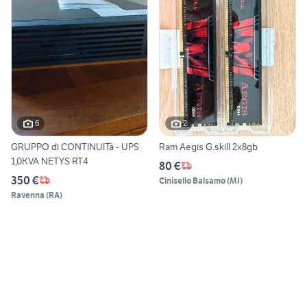
6
2
GRUPPO di CONTINUITà - UPS
Ram Aegis G.skill 2x8gb
1,0KVA NETYS RT4
80 €
350 €
Cinisello Balsamo
(
MI
)
Ravenna
(
RA
)