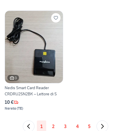
3
Nedis Smart Card Reader
CRDRU2SN2BK – Lettore di S
10 €
Nereto
(
TE
)
1
2
3
4
5