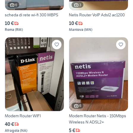
6
3
scheda di rete wi-fi 300 MBPS
Netis Router VoIP Adsl2 ac1200
10 €
10 €
Roma
(
RM
)
Mantova
(
MN
)
6
Modem Router WIFI
Modem Router Netis - 150Mbps
Wireless N ADSL2+
40 €
5 €
Afragola
(
NA
)