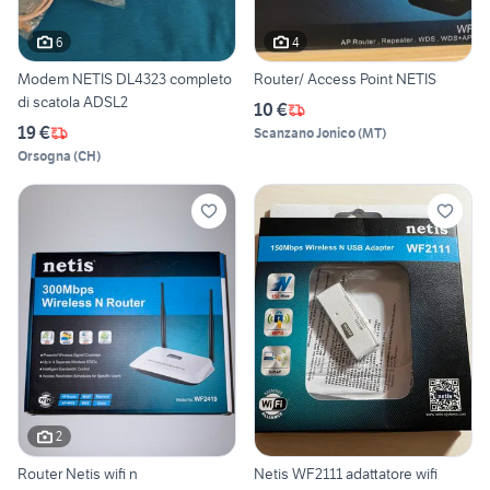
6
4
Modem NETIS DL4323 completo
Router/ Access Point NETIS
di scatola ADSL2
10 €
19 €
Scanzano Jonico
(
MT
)
Orsogna
(
CH
)
2
Router Netis wifi n
Netis WF2111 adattatore wifi