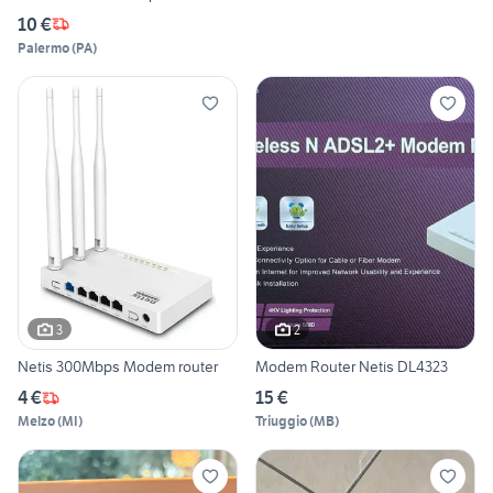
10 €
Palermo
(
PA
)
3
2
Netis 300Mbps Modem router
Modem Router Netis DL4323
4 €
15 €
Melzo
(
MI
)
Triuggio
(
MB
)