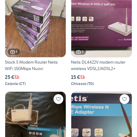
6
3
Stock 5 Modem Router Netis
Netis DL4422V modem router
WiFi 150Mbps Nuovi
wireless VDSL2/ADSL2+
25 €
15 €
Catania
(
CT
)
Chivasso
(
TO
)