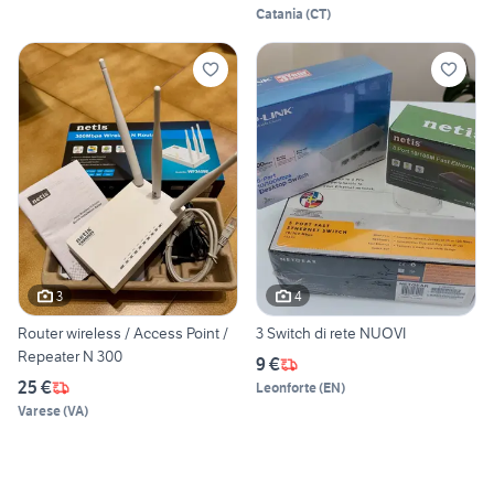
Catania
(
CT
)
3
4
Router wireless / Access Point /
3 Switch di rete NUOVI
Repeater N 300
9 €
25 €
Leonforte
(
EN
)
Varese
(
VA
)