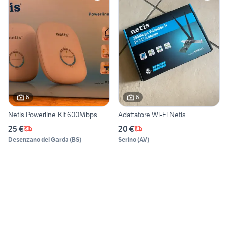
6
6
Netis Powerline Kit 600Mbps
Adattatore Wi-Fi Netis
25 €
20 €
Desenzano del Garda
(
BS
)
Serino
(
AV
)