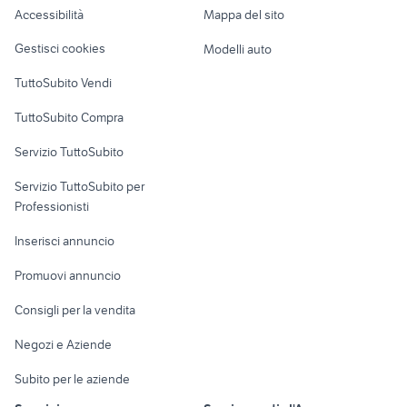
Accessibilità
Mappa del sito
Loft, mansarde e
Veicoli commerciali
altro
Gestisci cookies
Modelli auto
Case vacanza
TuttoSubito Vendi
Uffici e Locali
TuttoSubito Compra
commerciali
Servizio TuttoSubito
elettronica
per la casa e la
sports e hobby
Servizio TuttoSubito per
persona
Informatica
Animali
Professionisti
Arredamento e
Console e
Accessori per
Casalinghi
Inserisci annuncio
Videogiochi
animali
Elettrodomestici
Promuovi annuncio
Audio/Video
Musica e Film
Giardino e Fai da te
Consigli per la vendita
Fotografia
Libri e Riviste
Abbigliamento e
Negozi e Aziende
Telefonia
Strumenti Musicali
Accessori
Subito per le aziende
Sports
Tutto per i bambini