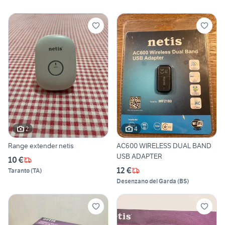
2
4
Range extender netis
AC600 WIRELESS DUAL BAND
USB ADAPTER
10 €
12 €
Taranto
(
TA
)
Desenzano del Garda
(
BS
)