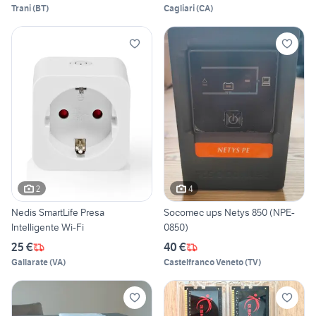
Trani
(
BT
)
Cagliari
(
CA
)
2
4
Nedis SmartLife Presa
Socomec ups Netys 850 (NPE-
Intelligente Wi-Fi
0850)
25 €
40 €
Gallarate
(
VA
)
Castelfranco Veneto
(
TV
)