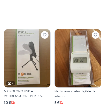
2
MICROFONO USB A
Nedis termometro digitale da
CONDENSATORE PER PC -
interno
NEDIS
10 €
5 €