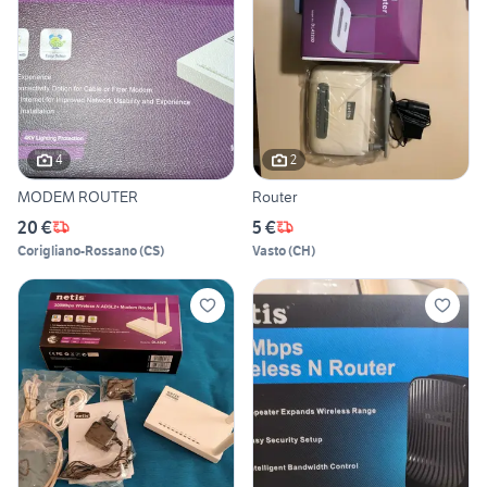
4
2
MODEM ROUTER
Router
20 €
5 €
Corigliano-Rossano
(
CS
)
Vasto
(
CH
)