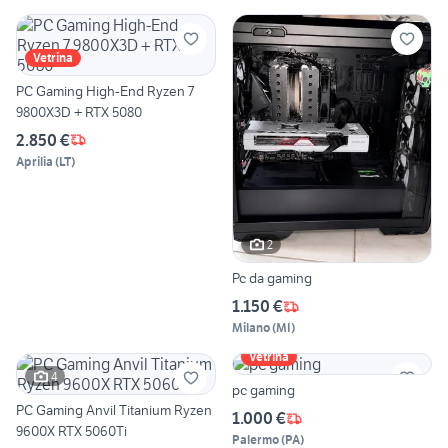
Vetrina
PC Gaming High-End Ryzen 7
9800X3D + RTX 5080
2.850 €
Aprilia
(
LT
)
2
Pc da gaming
1.150 €
Milano
(
MI
)
Vetrina
4
pc gaming
PC Gaming Anvil Titanium Ryzen
1.000 €
9600X RTX 5060Ti
Palermo
(
PA
)