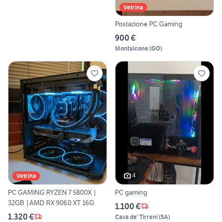
Vetrina
Postazione PC Gaming
900 €
Monfalcone
(
GO
)
4
Vetrina
PC GAMING RYZEN 7 5800X |
PC gaming
32GB |AMD RX 9060 XT 16G
1.100 €
1.320 €
Cava de' Tirreni
(
SA
)