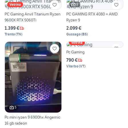
3
Vetrina
PC Gaming Anvil Titanium Ryzen
PC GAMING RTX 4080 + AMD
9600X RTX 5060Ti
Ryzen 9
1.399 €
2.099 €
Trento
(
TN
)
Gussago
(
BS
)
Vetrina
Pc Gaming
790 €
Viterbo
(
VT
)
5
Pc mini ryzen 9 6900hx Angernic
16 gb radeon