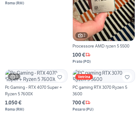
Roma
(
RM
)
2
Processore AMD ryzen 5 5500
100 €
Prato
(
PO
)
5
Vetrina
Pc Gaming - RTX 4070 Super +
PC gaming RTX 3070 Ryzen 5
Ryzen 5 7600X
3600
1.050 €
700 €
Roma
(
RM
)
Pesaro
(
PU
)