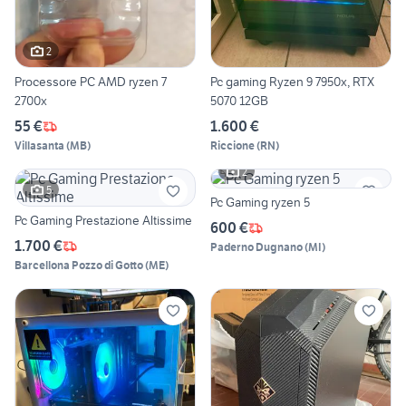
2
Processore PC AMD ryzen 7
Pc gaming Ryzen 9 7950x, RTX
2700x
5070 12GB
55 €
1.600 €
Villasanta
(
MB
)
Riccione
(
RN
)
2
5
Pc Gaming ryzen 5
Pc Gaming Prestazione Altissime
600 €
1.700 €
Paderno Dugnano
(
MI
)
Barcellona Pozzo di Gotto
(
ME
)