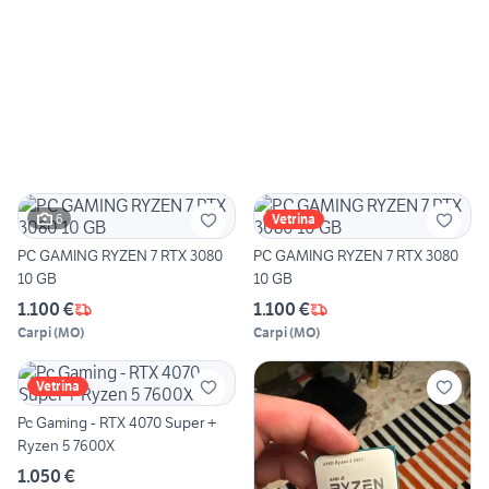
6
Vetrina
PC GAMING RYZEN 7 RTX 3080
PC GAMING RYZEN 7 RTX 3080
10 GB
10 GB
1.100 €
1.100 €
Carpi
(
MO
)
Carpi
(
MO
)
Vetrina
Pc Gaming - RTX 4070 Super +
Ryzen 5 7600X
1.050 €