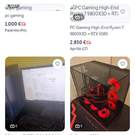
5
pc gaming
3
1.000 €
PC Gaming High-End Ryzen 7
Palermo
(
PA
)
9800X3D + RTX 5080
2.850 €
Aprilia
(
LT
)
6
6