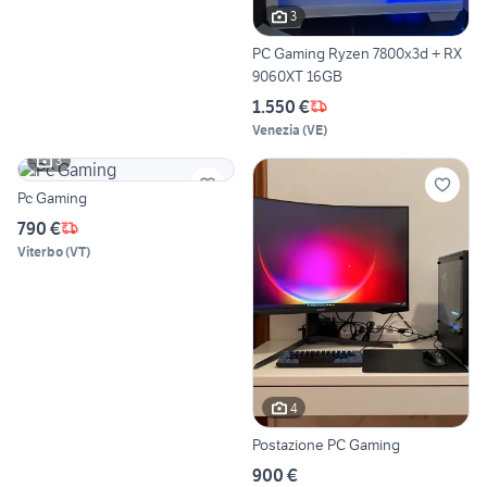
3
PC Gaming Ryzen 7800x3d + RX
9060XT 16GB
1.550 €
Venezia
(
VE
)
3
Pc Gaming
790 €
Viterbo
(
VT
)
4
Postazione PC Gaming
900 €