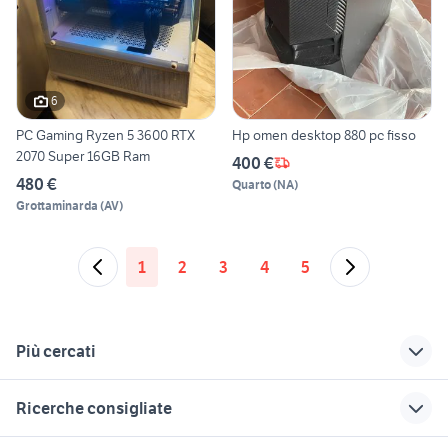
6
PC Gaming Ryzen 5 3600 RTX
Hp omen desktop 880 pc fisso
2070 Super 16GB Ram
400 €
480 €
Quarto
(
NA
)
Grottaminarda
(
AV
)
1
2
3
4
5
Più cercati
Correlati
Richerche simili
Suggerimenti
Ricerche consigliate
ctr pc
macbook pro touch
rtx 2080 ti
bar
informatica
tp link modem net
hp color laserjet 1600