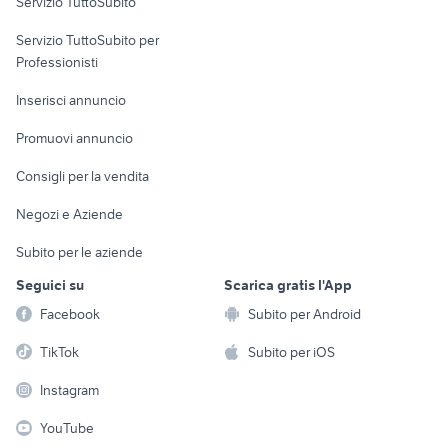
Servizio TuttoSubito
elettronica
per la casa e la
sports e hobby
Servizio TuttoSubito per
persona
Informatica
Animali
Professionisti
Arredamento e
Console e
Accessori per
Casalinghi
Inserisci annuncio
Videogiochi
animali
Elettrodomestici
Promuovi annuncio
Audio/Video
Musica e Film
Giardino e Fai da te
Consigli per la vendita
Fotografia
Libri e Riviste
Abbigliamento e
Negozi e Aziende
Telefonia
Strumenti Musicali
Accessori
Subito per le aziende
Sports
Tutto per i bambini
Seguici su
Scarica gratis l'App
Biciclette
Facebook
Subito per Android
Collezionismo
TikTok
Subito per iOS
Instagram
YouTube