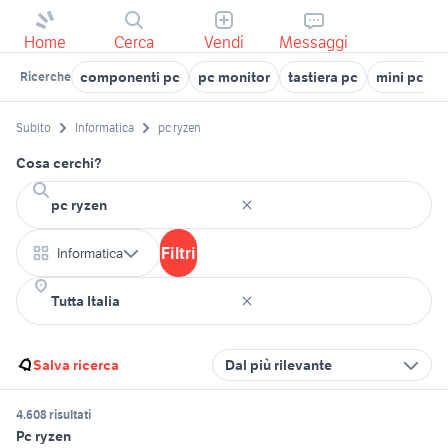
Home
Cerca
Vendi
Messaggi
componenti pc
pc monitor
tastiera pc
mini pc ry
Ricerche
Subito
Informatica
pc ryzen
Cosa cerchi?
Filtri
Informatica
Salva ricerca
Dal più rilevante
4.608 risultati
Pc ryzen