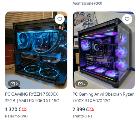
Monfalcone
(
GO
)
5
5
PC GAMING RYZEN 7 5800X |
PC Gaming Anvil Obsidian Ryzen
32GB |AMD RX 9060 XT 16G
7700X RTX 5070 12G
1.320 €
2.399 €
Palermo
(
PA
)
Trento
(
TN
)