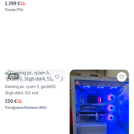
1.399 €
Trento
(
TN
)
6
Gaming pc, ryzen 5, gtx1660,
16gb ddr4, 512 ssd
350 €
Trevignano Romano
(
RM
)