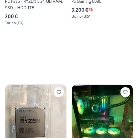
PC fisso - RYZEN 5,24 GB RAM,
Pc Gaming 5080
SSD + HDD 1TB
3.200 €
200 €
Udine
(
UD
)
Torino
(
TO
)