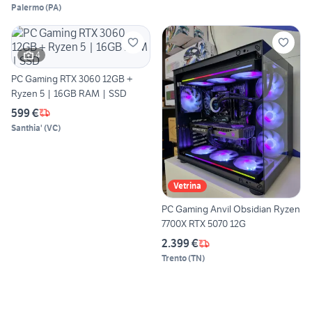
Palermo
(
PA
)
4
PC Gaming RTX 3060 12GB +
Ryzen 5 | 16GB RAM | SSD
599 €
Santhia'
(
VC
)
Vetrina
PC Gaming Anvil Obsidian Ryzen
7700X RTX 5070 12G
2.399 €
Trento
(
TN
)