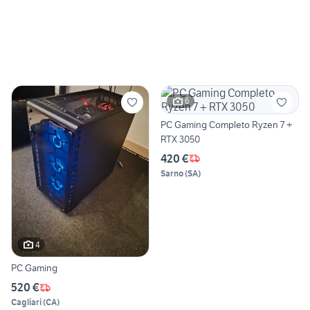
6
PC Gaming Completo Ryzen 7 +
RTX 3050
420 €
Sarno
(
SA
)
4
PC Gaming
520 €
Cagliari
(
CA
)