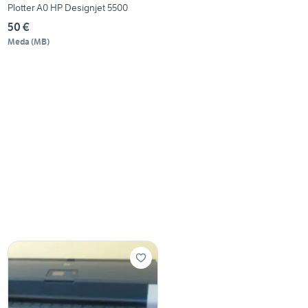
Plotter A0 HP Designjet 5500
50 €
Meda
(
MB
)