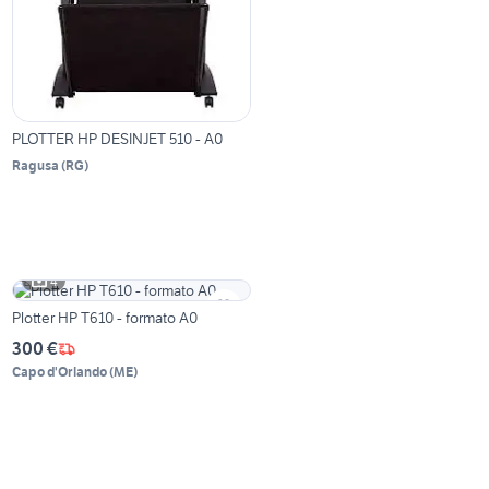
PLOTTER HP DESINJET 510 - A0
Ragusa
(
RG
)
4
Plotter HP T610 - formato A0
300 €
Capo d'Orlando
(
ME
)