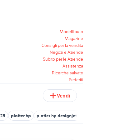
Modelli auto
Magazine
Consigli per la vendita
Negozi e Aziende
Subito per le Aziende
Assistenza
Ricerche salvate
Preferiti
Vendi
025
plotter hp
plotter hp designjet 500 informatica
testine plo