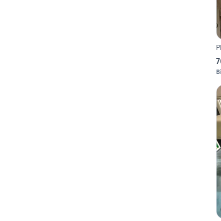
P
7
B