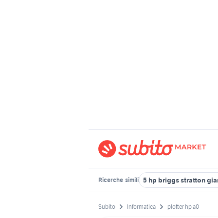
5 hp briggs stratton gi
Ricerche
simili
Subito
Informatica
plotter hp a0