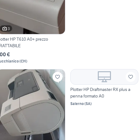
3
otter HP T610 A0+ prezzo
RATTABILE
00 €
ucchianico
(
CH
)
Plotter HP Draftmaster RX plus a
penna formato A0
Salerno
(
SA
)