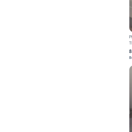
Pl
T
8
B