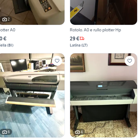
2
lotter A0
Rotolo. A0 e rullo plotter Hp
0 €
29 €
iella
(
BI
)
Latina
(
LT
)
6
4