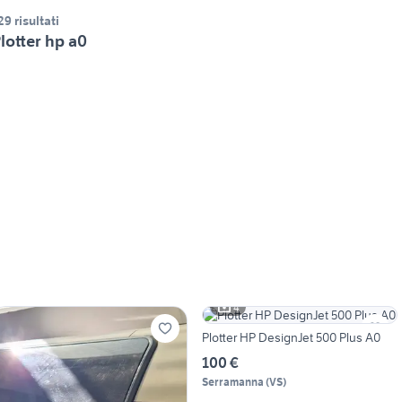
29 risultati
lotter hp a0
4
Plotter HP DesignJet 500 Plus A0
100 €
Serramanna
(
VS
)