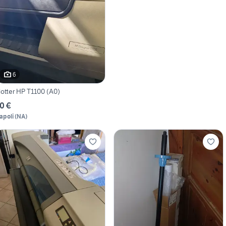
6
lotter HP T1100 (A0)
0 €
apoli
(
NA
)