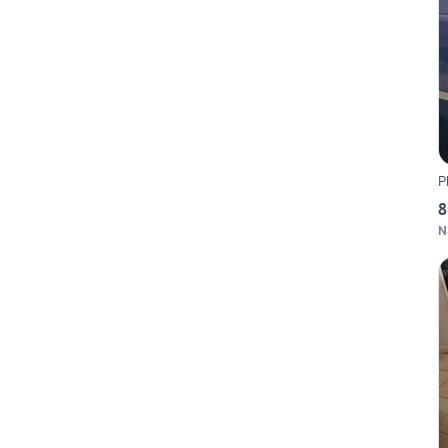
P
8
N