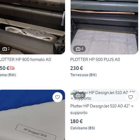
2
4
LOTTER HP 800 formato A0
PLOTTER HP 500 PLUS A0
50 €
230 €
oma
(
RM
)
Torrecuso
(
BN
)
6
Plotter HP DesignJet 510 A0 42” +
supporto
180 €
Calvisano
(
BS
)