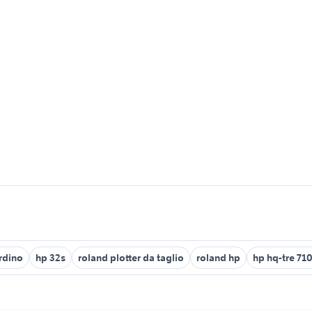
ardino
hp 32s
roland plotter da taglio
roland hp
hp hq-tre 71