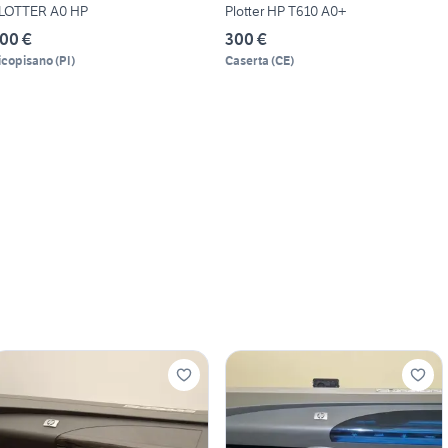
LOTTER A0 HP
Plotter HP T610 A0+
00 €
300 €
icopisano
(
PI
)
Caserta
(
CE
)