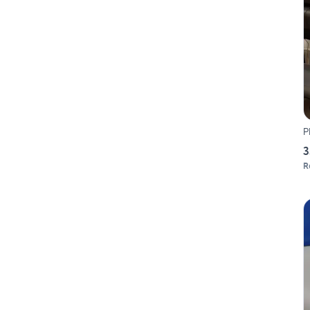
P
3
R