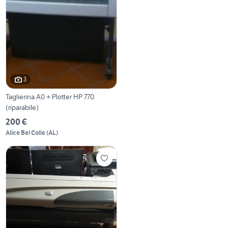
3
Taglierina A0 + Plotter HP 770
(riparabile)
200 €
Alice Bel Colle
(
AL
)