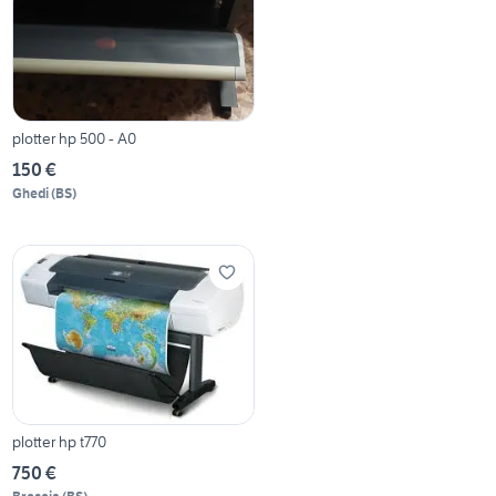
plotter hp 500 - A0
150 €
Ghedi
(
BS
)
plotter hp t770
750 €