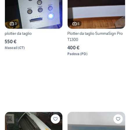
3
6
plotter da taglio
Plotter da taglio SummaSign Pro
T1300
550 €
400 €
Mascali
(
CT
)
Padova
(
PD
)