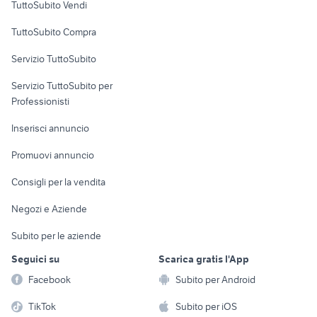
TuttoSubito Vendi
Uffici e Locali
TuttoSubito Compra
commerciali
Servizio TuttoSubito
elettronica
per la casa e la
sports e hobby
Servizio TuttoSubito per
persona
Informatica
Animali
Professionisti
Arredamento e
Console e
Accessori per
Casalinghi
Inserisci annuncio
Videogiochi
animali
Elettrodomestici
Promuovi annuncio
Audio/Video
Musica e Film
Giardino e Fai da te
Consigli per la vendita
Fotografia
Libri e Riviste
Abbigliamento e
Negozi e Aziende
Telefonia
Strumenti Musicali
Accessori
Subito per le aziende
Sports
Tutto per i bambini
Seguici su
Scarica gratis l'App
Biciclette
Facebook
Subito per Android
Collezionismo
TikTok
Subito per iOS