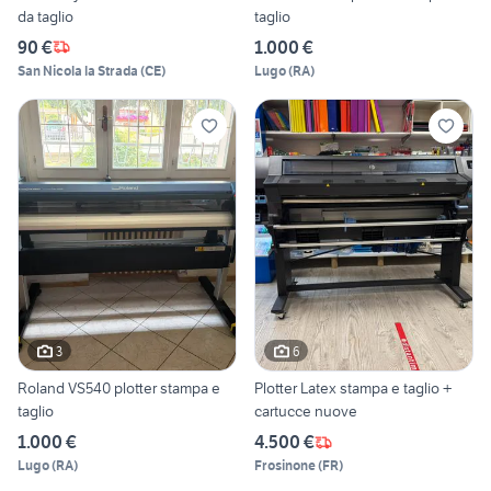
da taglio
taglio
90 €
1.000 €
San Nicola la Strada
(
CE
)
Lugo
(
RA
)
3
6
Roland VS540 plotter stampa e
Plotter Latex stampa e taglio +
taglio
cartucce nuove
1.000 €
4.500 €
Lugo
(
RA
)
Frosinone
(
FR
)