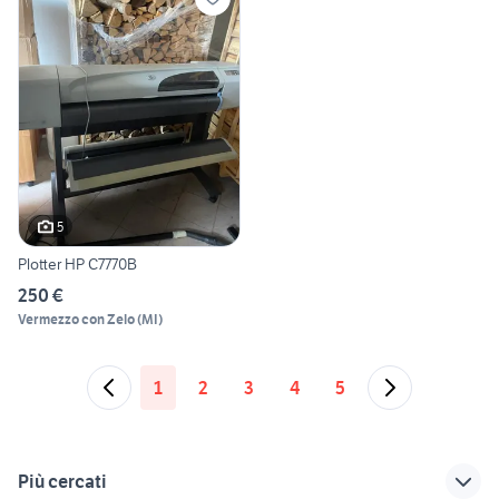
5
Plotter HP C7770B
250 €
Vermezzo con Zelo
(
MI
)
1
2
3
4
5
Più cercati