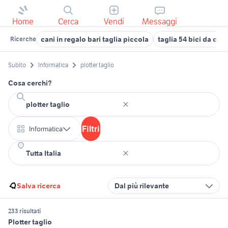
Home
Cerca
Vendi
Messaggi
cani in regalo bari taglia piccola
taglia 54 bici da cor
Ricerche
Subito
Informatica
plotter taglio
Cosa cerchi?
Filtri
Informatica
Salva ricerca
Dal più rilevante
233 risultati
Plotter taglio