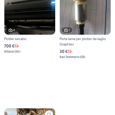
4
2
Plotter secabo
Porta lama per plotter da taglio
Graphtec
700 €
30 €
Milano
(
MI
)
San Tammaro
(
CE
)