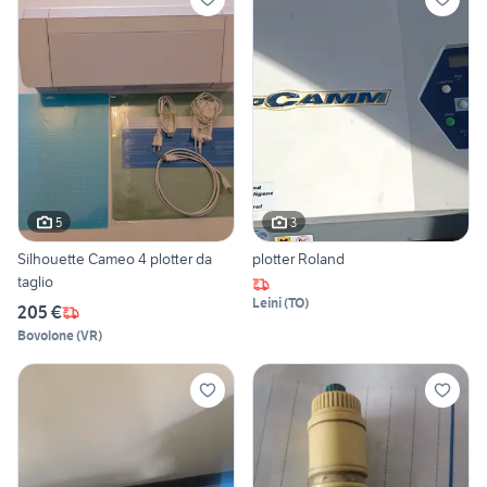
5
3
Silhouette Cameo 4 plotter da
plotter Roland
taglio
Leini
(
TO
)
205 €
Bovolone
(
VR
)