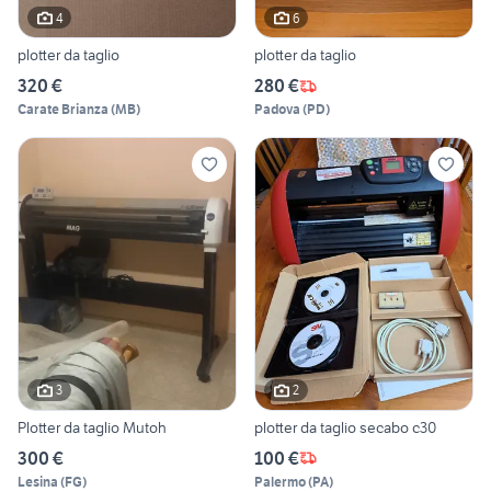
4
6
plotter da taglio
plotter da taglio
320 €
280 €
Carate Brianza
(
MB
)
Padova
(
PD
)
3
2
Plotter da taglio Mutoh
plotter da taglio secabo c30
300 €
100 €
Lesina
(
FG
)
Palermo
(
PA
)