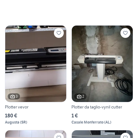
3
2
Plotter vevor
Plotter da taglio-vynil cutter
180 €
1 €
Augusta
(
SR
)
Casale Monferrato
(
AL
)