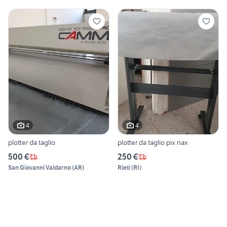
4
4
plotter da taglio
plotter da taglio pix nax
500 €
250 €
San Giovanni Valdarno
(
AR
)
Rieti
(
RI
)