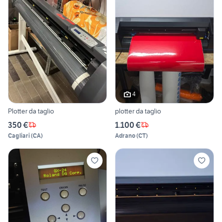
4
Plotter da taglio
plotter da taglio
350 €
1.100 €
Cagliari
(
CA
)
Adrano
(
CT
)