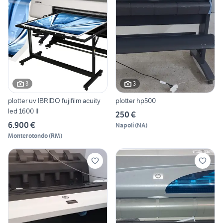
3
3
plotter uv IBRIDO fujifilm acuity
plotter hp500
led 1600 II
250 €
6.900 €
Napoli
(
NA
)
Monterotondo
(
RM
)