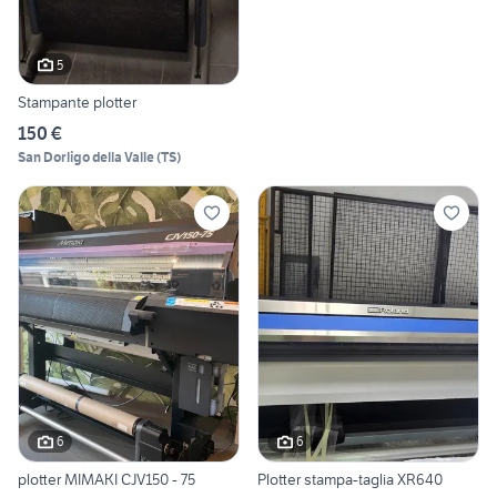
5
Stampante plotter
150 €
San Dorligo della Valle
(
TS
)
6
6
plotter MIMAKI CJV150 - 75
Plotter stampa-taglia XR640