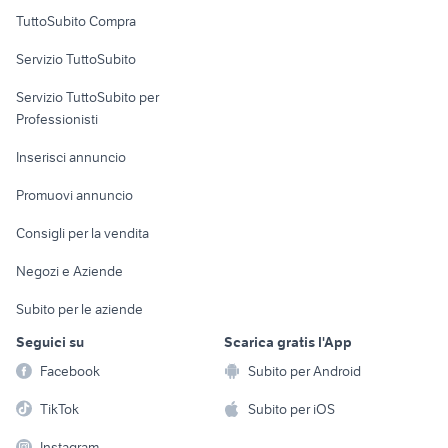
Uffici e Locali
TuttoSubito Compra
commerciali
Servizio TuttoSubito
elettronica
per la casa e la
sports e hobby
Servizio TuttoSubito per
persona
Informatica
Animali
Professionisti
Arredamento e
Console e
Accessori per
Casalinghi
Inserisci annuncio
Videogiochi
animali
Elettrodomestici
Promuovi annuncio
Audio/Video
Musica e Film
Giardino e Fai da te
Consigli per la vendita
Fotografia
Libri e Riviste
Abbigliamento e
Negozi e Aziende
Telefonia
Strumenti Musicali
Accessori
Subito per le aziende
Sports
Tutto per i bambini
Seguici su
Scarica gratis l'App
Biciclette
Facebook
Subito per Android
Collezionismo
TikTok
Subito per iOS
Instagram