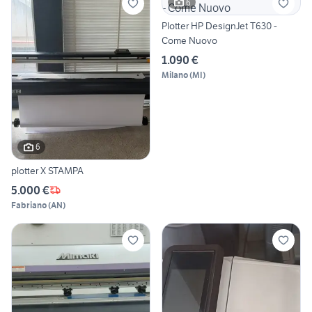
6
Plotter HP DesignJet T630 -
Come Nuovo
1.090 €
Milano
(
MI
)
6
plotter X STAMPA
5.000 €
Fabriano
(
AN
)