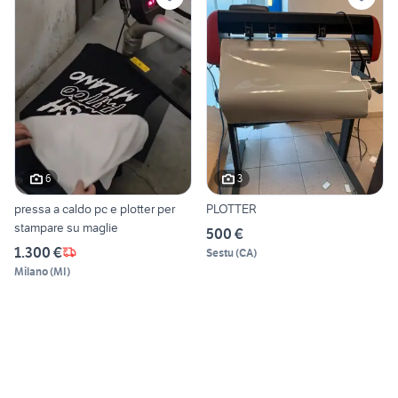
6
3
pressa a caldo pc e plotter per
PLOTTER
stampare su maglie
500 €
1.300 €
Sestu
(
CA
)
Milano
(
MI
)