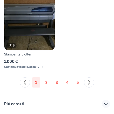
6
Stampante plotter
1.000 €
Castelnuovo del Garda
(
VR
)
1
2
3
4
5
Più cercati