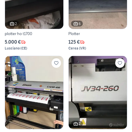
2
6
plotter ho t1700
Plotter
5.000 €
125 €
Lusciano
(
CE
)
Cerea
(
VR
)
2