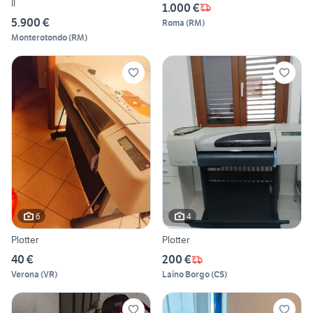
II
1.000 €
5.900 €
Roma
(
RM
)
Monterotondo
(
RM
)
6
4
Plotter
Plotter
40 €
200 €
Verona
(
VR
)
Laino Borgo
(
CS
)