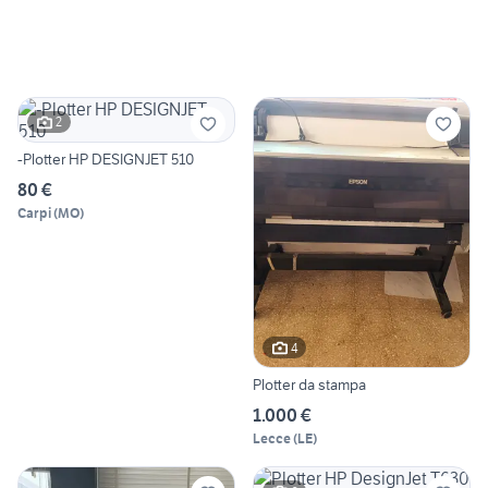
2
-Plotter HP DESIGNJET 510
80 €
Carpi
(
MO
)
4
Plotter da stampa
1.000 €
Lecce
(
LE
)