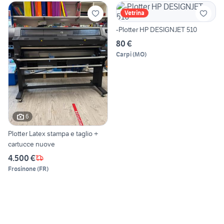
Vetrina
-Plotter HP DESIGNJET 510
80 €
Carpi
(
MO
)
6
Plotter Latex stampa e taglio +
cartucce nuove
4.500 €
Frosinone
(
FR
)