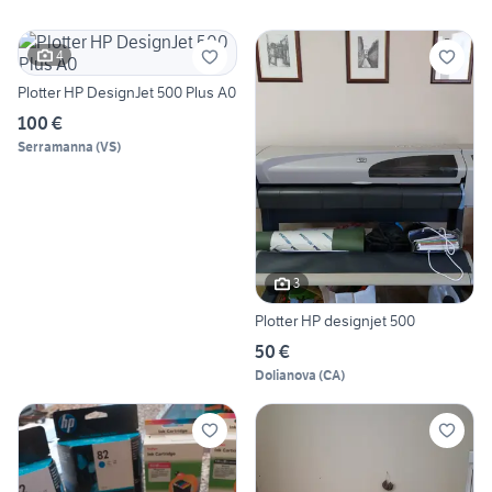
4
Plotter HP DesignJet 500 Plus A0
100 €
Serramanna
(
VS
)
3
Plotter HP designjet 500
50 €
Dolianova
(
CA
)