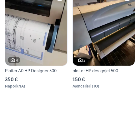
4
2
Plotter A0 HP Designer 500
plotter HP designjet 500
350 €
150 €
Napoli
(
NA
)
Moncalieri
(
TO
)