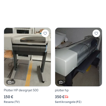
6
2
Plotter HP designjet 500
plotter hp
150 €
350 €
Resana
(
TV
)
Sant'Arcangelo
(
PZ
)