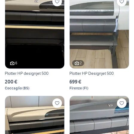
6
2
Plotter HP designjet 500
Plotter HP Designjet 500
200 €
699 €
Coccaglio
(
BS
)
Firenze
(
FI
)