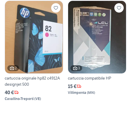
2
3
cartuccia originale hp82 c4912A
cartuccia compatibile HP
designjet 500
15 €
40 €
Villimpenta
(
MN
)
Cavallino-Treporti
(
VE
)