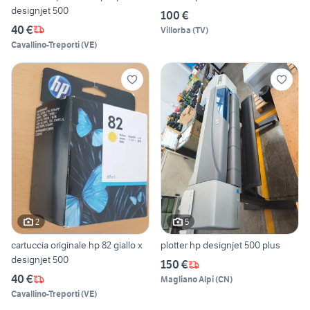
designjet 500
100 €
40 €
Villorba
(
TV
)
Cavallino-Treporti
(
VE
)
2
5
cartuccia originale hp 82 giallo x
plotter hp designjet 500 plus
designjet 500
150 €
40 €
Magliano Alpi
(
CN
)
Cavallino-Treporti
(
VE
)