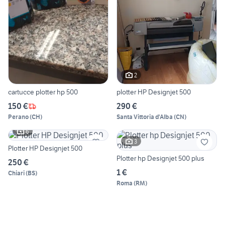
2
cartucce plotter hp 500
plotter HP Designjet 500
150 €
290 €
Perano
(
CH
)
Santa Vittoria d'Alba
(
CN
)
6
3
Plotter HP Designjet 500
Plotter hp Designjet 500 plus
250 €
1 €
Chiari
(
BS
)
Roma
(
RM
)