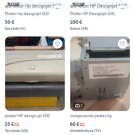
2
3
Plotter Hp designjet 500
Plotter HP Designjet 500
50 €
100 €
Sarcedo
(
VI
)
Soave
(
VR
)
2
plotter HP design jet 500
componente plotter hp
25 €
60 €
Tarcento
(
UD
)
Montebelluna
(
TV
)