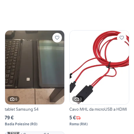
6
3
tablet Samsung S4
Cavo MHL da microUSB a HDMI
79 €
5 €
Badia Polesine
(
RO
)
Roma
(
RM
)
6