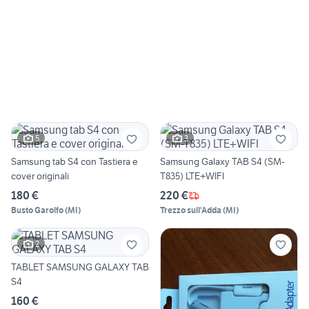
5
3
Samsung tab S4 con Tastiera e
Samsung Galaxy TAB S4 (SM-
cover originali
T835) LTE+WIFI
180 €
220 €
Busto Garolfo
(
MI
)
Trezzo sull'Adda
(
MI
)
2
TABLET SAMSUNG GALAXY TAB
S4
160 €