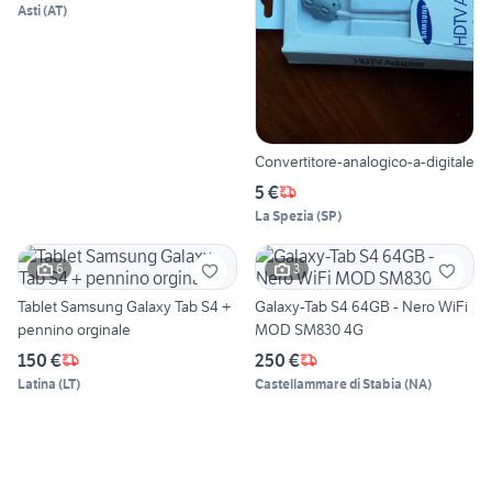
Asti
(
AT
)
Convertitore-analogico-a-digitale
5 €
La Spezia
(
SP
)
6
3
Tablet Samsung Galaxy Tab S4 +
Galaxy-Tab S4 64GB - Nero WiFi
pennino orginale
MOD SM830 4G
150 €
250 €
Latina
(
LT
)
Castellammare di Stabia
(
NA
)