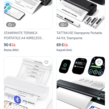
4
5
STAMPANTE TERMICA
TATTMUSE Stampante Portatile
PORTATILE A4 WIRELESS
A4 Kit, Stampante
NUOVA
90 €
69 €
Roma
(
RM
)
Napoli
(
NA
)