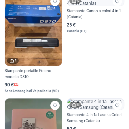
6
Stampante Canon a colori 4 in 1
(Catania)
25 €
Catania
(
CT
)
5
Stampante portatile Polono
modello D810
90 €
Sant'Ambrogio di Valpolicella
(
VR
)
6
Stampante 4 in 1a Laser a Colori
Samsung (Catania)
50 €