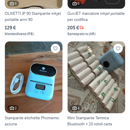
6
6
OLIVETTI JP 90 Stampante inkjet
GunJET marcatore inkjet portatile
portatile anni 90
per codifica
129 €
205 €
Montesilvano
(
PE
)
Sansepolcro
(
AR
)
2
4
Stampante etichette Phomemo
Mini Stampante Termica
azzurra
Bluetooth + 20 rotoli carta