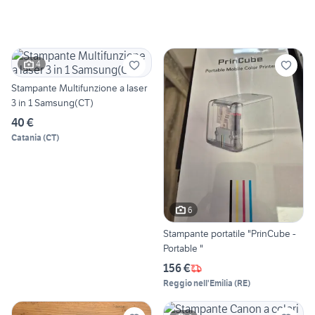
4
Stampante Multifunzione a laser
3 in 1 Samsung(CT)
40 €
Catania
(
CT
)
6
Stampante portatile "PrinCube -
Portable "
156 €
Reggio nell'Emilia
(
RE
)