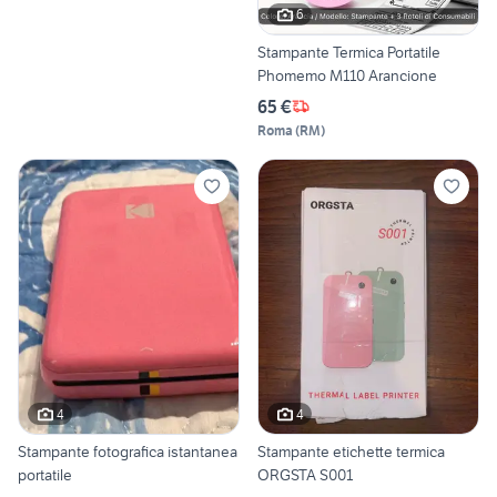
6
Stampante Termica Portatile
Phomemo M110 Arancione
65 €
Roma
(
RM
)
4
4
Stampante fotografica istantanea
Stampante etichette termica
portatile
ORGSTA S001