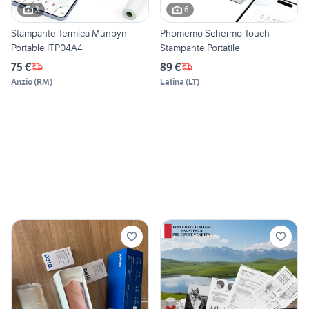
3
6
Stampante Termica Munbyn
Phomemo Schermo Touch
Portable ITP04A4
Stampante Portatile
75 €
89 €
Anzio
(
RM
)
Latina
(
LT
)