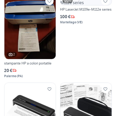
6
HP LaserJet M109e-M112e series
100 €
Martellago
(
VE
)
2
stampante HP a colori portatile
20 €
Palermo
(
PA
)