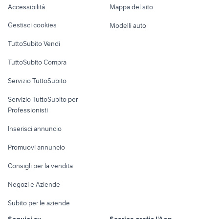
Accessibilità
Mappa del sito
Loft, mansarde e
Veicoli commerciali
altro
Gestisci cookies
Modelli auto
Case vacanza
TuttoSubito Vendi
Uffici e Locali
TuttoSubito Compra
commerciali
Servizio TuttoSubito
elettronica
per la casa e la
sports e hobby
Servizio TuttoSubito per
persona
Informatica
Animali
Professionisti
Arredamento e
Console e
Accessori per
Casalinghi
Inserisci annuncio
Videogiochi
animali
Elettrodomestici
Promuovi annuncio
Audio/Video
Musica e Film
Giardino e Fai da te
Consigli per la vendita
Fotografia
Libri e Riviste
Abbigliamento e
Negozi e Aziende
Telefonia
Strumenti Musicali
Accessori
Subito per le aziende
Sports
Tutto per i bambini
Seguici su
Scarica gratis l'App