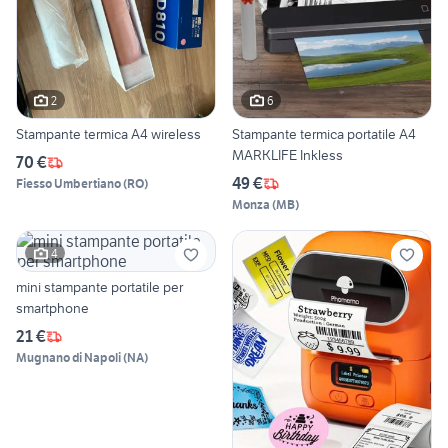
2
6
Stampante termica A4 wireless
Stampante termica portatile A4
MARKLIFE Inkless
70 €
49 €
Fiesso Umbertiano
(
RO
)
Monza
(
MB
)
4
mini stampante portatile per
smartphone
21 €
Mugnano di Napoli
(
NA
)