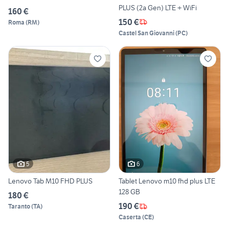
PLUS (2a Gen) LTE + WiFi
160 €
150 €
Roma
(
RM
)
Castel San Giovanni
(
PC
)
5
6
Lenovo Tab M10 FHD PLUS
Tablet Lenovo m10 fhd plus LTE
128 GB
180 €
190 €
Taranto
(
TA
)
Caserta
(
CE
)