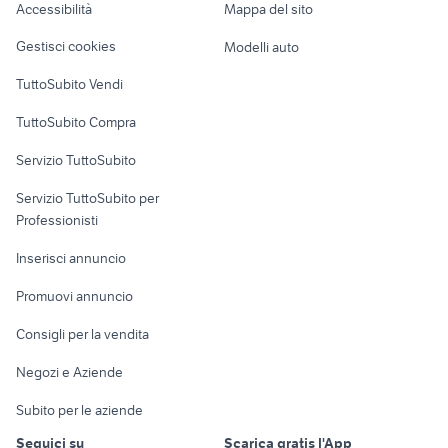
Accessibilità
Mappa del sito
Loft, mansarde e
Veicoli commerciali
altro
Gestisci cookies
Modelli auto
Case vacanza
TuttoSubito Vendi
Uffici e Locali
TuttoSubito Compra
commerciali
Servizio TuttoSubito
elettronica
per la casa e la
sports e hobby
Servizio TuttoSubito per
persona
Informatica
Animali
Professionisti
Arredamento e
Console e
Accessori per
Casalinghi
Inserisci annuncio
Videogiochi
animali
Elettrodomestici
Promuovi annuncio
Audio/Video
Musica e Film
Giardino e Fai da te
Consigli per la vendita
Fotografia
Libri e Riviste
Abbigliamento e
Negozi e Aziende
Telefonia
Strumenti Musicali
Accessori
Subito per le aziende
Sports
Tutto per i bambini
Seguici su
Scarica gratis l'App