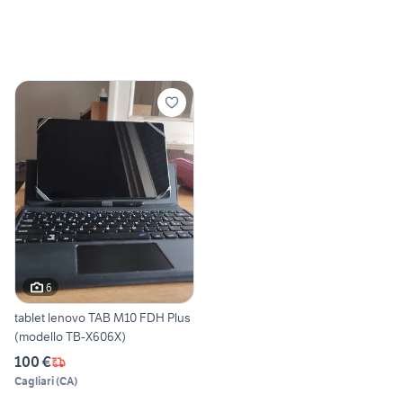
6
tablet lenovo TAB M10 FDH Plus
(modello TB-X606X)
100 €
Cagliari
(
CA
)