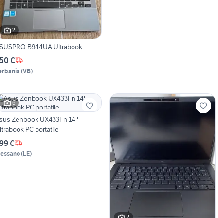
2
SUSPRO B944UA Ultrabook
50 €
erbania
(
VB
)
6
sus Zenbook UX433Fn 14'' -
ltrabook PC portatile
99 €
lessano
(
LE
)
2