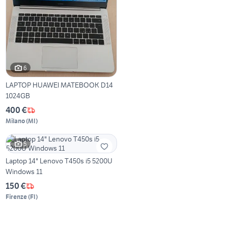
6
LAPTOP HUAWEI MATEBOOK D14
1024GB
400 €
Milano
(
MI
)
5
Laptop 14" Lenovo T450s i5 5200U
Windows 11
150 €
Firenze
(
FI
)