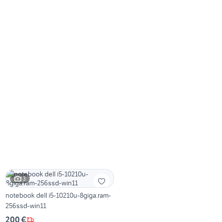
3
notebook dell i5-10210u-8giga.ram-
256ssd-win11
200 €