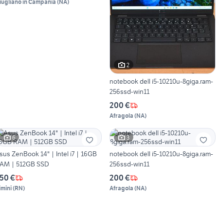
iugliano in Campania
(
NA
)
2
notebook dell i5-10210u-8giga.ram-
256ssd-win11
200 €
Afragola
(
NA
)
6
3
sus ZenBook 14" | Intel i7 | 16GB
notebook dell i5-10210u-8giga.ram-
AM | 512GB SSD
256ssd-win11
50 €
200 €
imini
(
RN
)
Afragola
(
NA
)