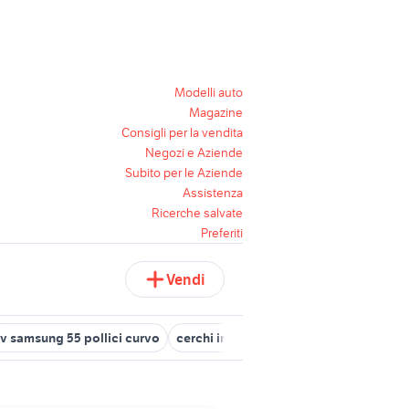
Modelli auto
Magazine
Consigli per la vendita
Negozi e Aziende
Subito per le Aziende
Assistenza
Ricerche salvate
Preferiti
Vendi
tv samsung 55 pollici curvo
cerchi in lega fiat panda 15 pollici
ca