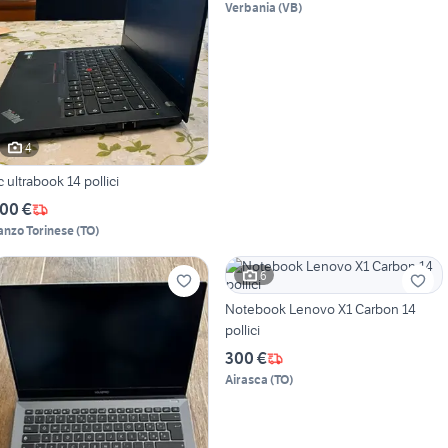
Verbania
(
VB
)
4
Pc ultrabook 14 pollici
00 €
anzo Torinese
(
TO
)
6
Notebook Lenovo X1 Carbon 14
pollici
300 €
Airasca
(
TO
)