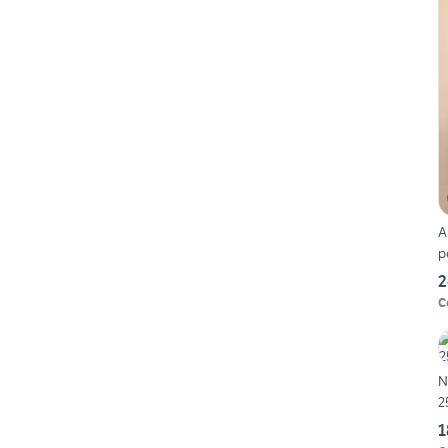
A
p
2
C
N
2
1