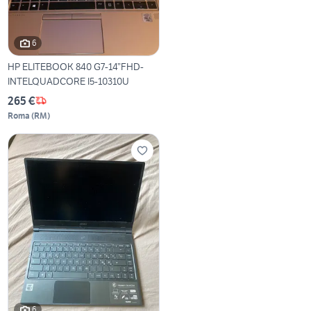
6
HP ELITEBOOK 840 G7-14”FHD-
INTELQUADCORE I5-10310U
265 €
Roma
(
RM
)
6