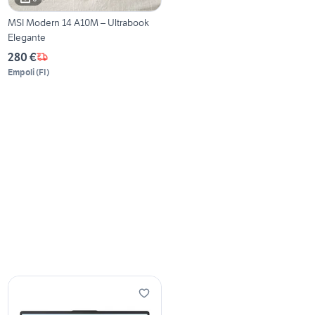
MSI Modern 14 A10M – Ultrabook
Elegante
280 €
Empoli
(
FI
)