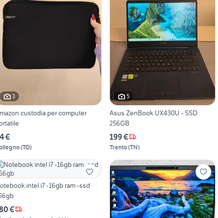
3
5
mazon custodia per computer
Asus ZenBook UX430U - SSD
ortatile
256GB
4 €
199 €
ollegno
(
TO
)
Trento
(
TN
)
otebook intel i7 -16gb ram -ssd
56gb
80 €