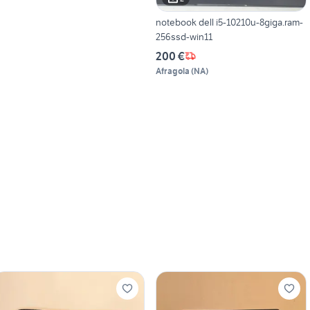
notebook dell i5-10210u-8giga.ram-
256ssd-win11
200 €
Afragola
(
NA
)