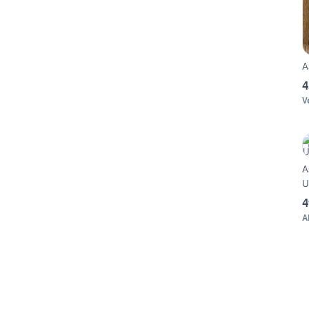
A
4
V
A
U
4
A