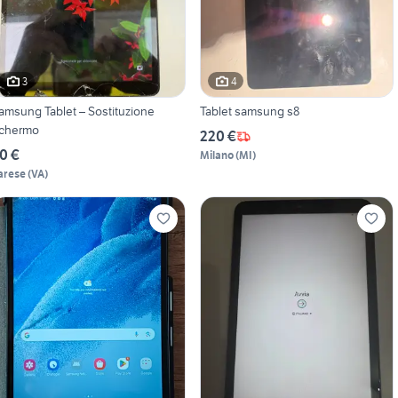
3
4
amsung Tablet – Sostituzione
Tablet samsung s8
chermo
220 €
0 €
Milano
(
MI
)
arese
(
VA
)