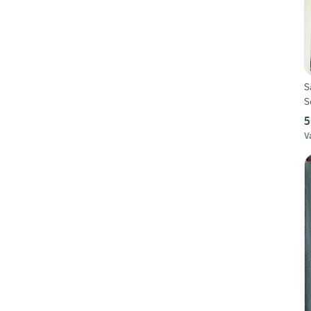
S
S
5
V