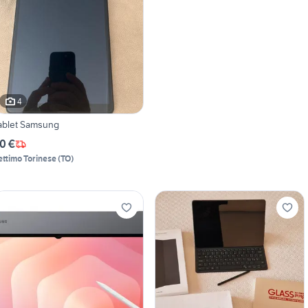
4
ablet Samsung
0 €
ettimo Torinese
(
TO
)