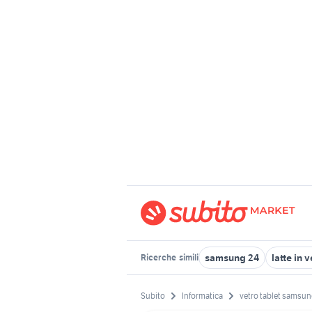
samsung 24
latte in 
Ricerche
simili
Subito
Informatica
vetro tablet samsu