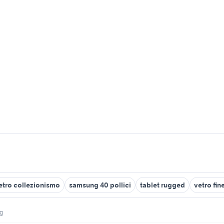
vetro collezionismo
samsung 40 pollici
tablet rugged
vetro fin
ng