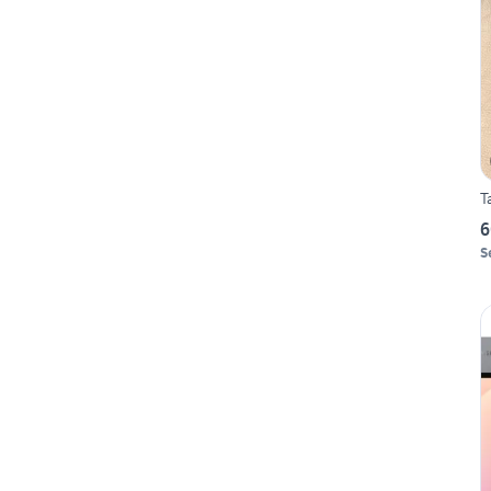
T
6
S