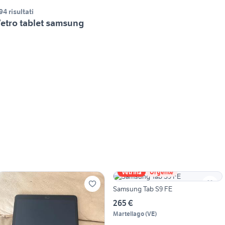
94 risultati
etro tablet samsung
Vetrina
Urgente
Samsung Tab S9 FE
265 €
Martellago
(
VE
)