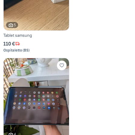
5
Tablet samsung
110 €
Ospitaletto
(
BS
)
4