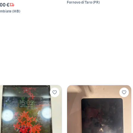
Fornovo di Taro
(
PR
)
00 €
imbiate
(
MB
)