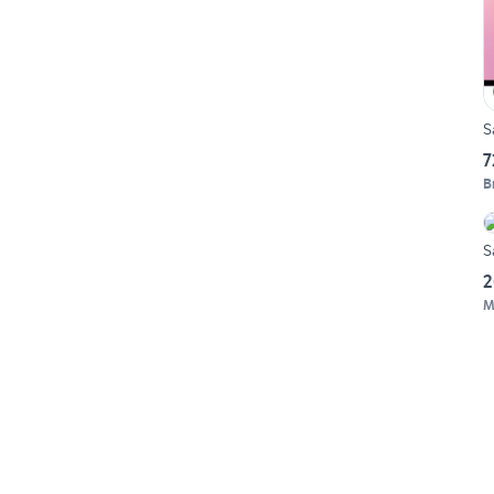
S
7
B
S
2
M