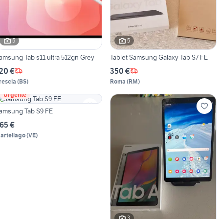
5
5
amsung Tab s11 ultra 512gn Grey
Tablet Samsung Galaxy Tab S7 FE
20 €
350 €
rescia
(
BS
)
Roma
(
RM
)
Urgente
amsung Tab S9 FE
65 €
artellago
(
VE
)
3