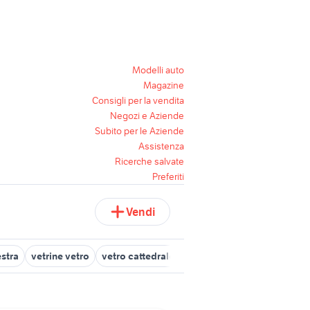
Modelli auto
Magazine
Consigli per la vendita
Negozi e Aziende
Subito per le Aziende
Assistenza
Ricerche salvate
Preferiti
Vendi
estra
vetrine vetro
vetro cattedrale
samsung a9
samsung ita