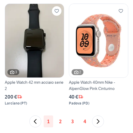
3
2
Apple Watch 42 mm acciaio serie
Apple Watch 40mm Nike -
2
AlpenGlow Pink Cinturino
200 €
40 €
Larciano
(
PT
)
Padova
(
PD
)
1
2
3
4