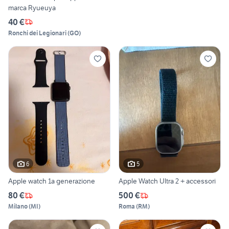
marca Ryueuya
40 €
Ronchi dei Legionari
(
GO
)
6
5
Apple watch 1a generazione
Apple Watch Ultra 2 + accessori
80 €
500 €
Milano
(
MI
)
Roma
(
RM
)