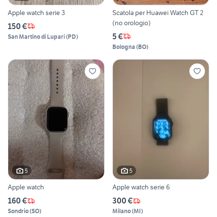
Apple watch serie 3
Scatola per Huawei Watch GT 2
(no orologio)
150 €
5 €
San Martino di Lupari
(
PD
)
Bologna
(
BO
)
5
5
Apple watch
Apple watch serie 6
160 €
300 €
Sondrio
(
SO
)
Milano
(
MI
)