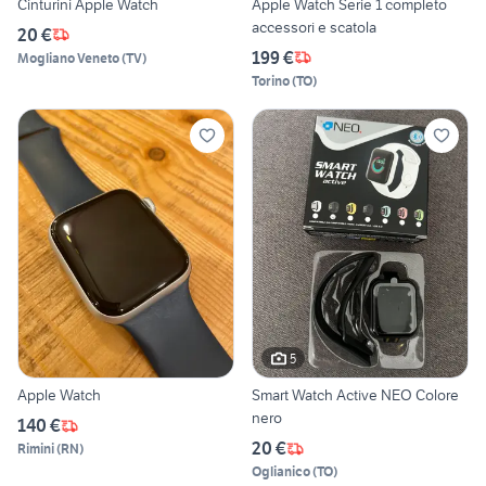
Cinturini Apple Watch
Apple Watch Serie 1 completo
accessori e scatola
20 €
199 €
Mogliano Veneto
(
TV
)
Torino
(
TO
)
5
Apple Watch
Smart Watch Active NEO Colore
nero
140 €
20 €
Rimini
(
RN
)
Oglianico
(
TO
)