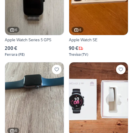
6
6
Apple Watch Series 5 GPS
Apple Watch SE
200 €
90 €
Ferrara
(
FE
)
Treviso
(
TV
)
6