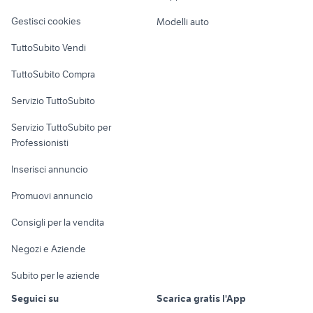
Veicoli commerciali
altro
Gestisci cookies
Modelli auto
Case vacanza
TuttoSubito Vendi
Uffici e Locali
TuttoSubito Compra
commerciali
Servizio TuttoSubito
elettronica
per la casa e la
sports e hobby
Servizio TuttoSubito per
persona
Informatica
Animali
Professionisti
Arredamento e
Console e
Accessori per
Casalinghi
Inserisci annuncio
Videogiochi
animali
Elettrodomestici
Promuovi annuncio
Audio/Video
Musica e Film
Giardino e Fai da te
Consigli per la vendita
Fotografia
Libri e Riviste
Abbigliamento e
Negozi e Aziende
Telefonia
Strumenti Musicali
Accessori
Subito per le aziende
Sports
Tutto per i bambini
Seguici su
Scarica gratis l'App
Biciclette