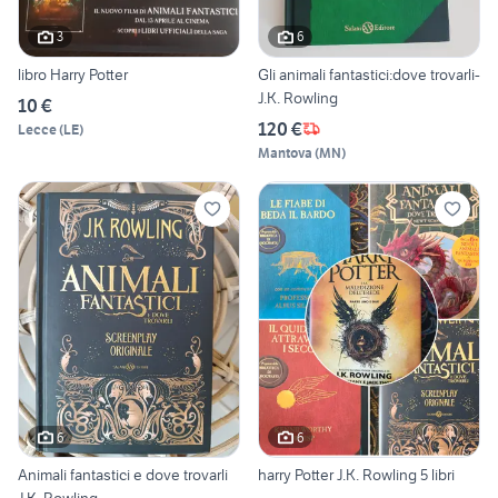
3
6
libro Harry Potter
Gli animali fantastici:dove trovarli-
J.K. Rowling
10 €
120 €
Lecce
(
LE
)
Mantova
(
MN
)
6
6
Animali fantastici e dove trovarli
harry Potter J.K. Rowling 5 libri