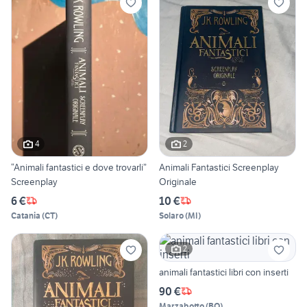
4
2
“Animali fantastici e dove trovarli”
Animali Fantastici Screenplay
Screenplay
Originale
6 €
10 €
Catania
(
CT
)
Solaro
(
MI
)
2
animali fantastici libri con inserti
90 €
Marzabotto
(
BO
)