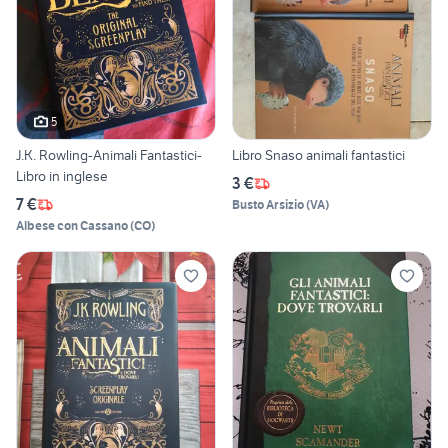
5
J.K. Rowling-Animali Fantastici-
Libro Snaso animali fantastici
Libro in inglese
3 €
7 €
Busto Arsizio
(
VA
)
Albese con Cassano
(
CO
)