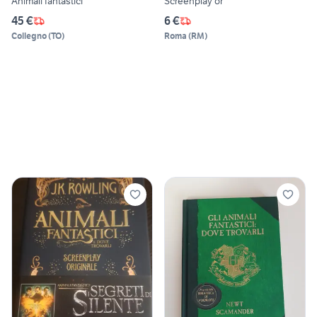
Animali fantastici
Screenplay or
45 €
6 €
Collegno
(
TO
)
Roma
(
RM
)