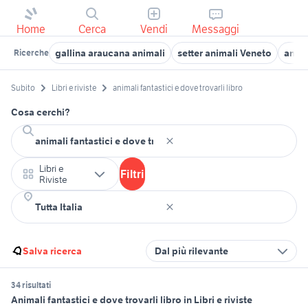
Home
Cerca
Vendi
Messaggi
gallina araucana animali
setter animali Veneto
anim
Ricerche
Subito
Libri e riviste
animali fantastici e dove trovarli libro
Cosa cerchi?
Libri e
Filtri
Riviste
Salva ricerca
Dal più rilevante
34 risultati
Animali fantastici e dove trovarli libro in Libri e riviste