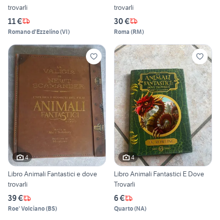
trovarli
trovarli
11 €
30 €
Romano d'Ezzelino
(
VI
)
Roma
(
RM
)
4
4
Libro Animali Fantastici e dove
Libro Animali Fantastici E Dove
trovarli
Trovarli
39 €
6 €
Roe' Volciano
(
BS
)
Quarto
(
NA
)