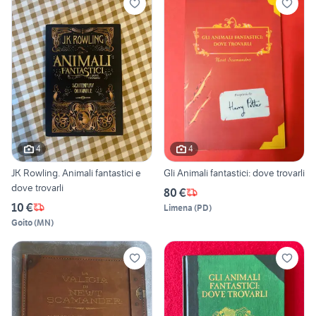
4
4
JK Rowling. Animali fantastici e
Gli Animali fantastici: dove trovarli
dove trovarli
80 €
10 €
Limena
(
PD
)
Goito
(
MN
)