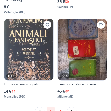
J.K. Rowling
35 €
8 €
Salemi
(
TP
)
Vallefoglia
(
PU
)
3
5
Libri nuovi mai sfogliati
harry potter libri in inglese
14 €
45 €
Monselice
(
PD
)
Milano
(
MI
)