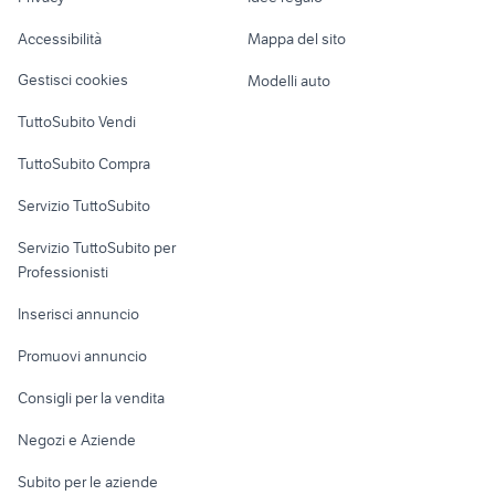
Garage e box
harry potter edizione illustrata
Caravan e Camper
mondani libri riviste
Accessibilità
Mappa del sito
libri riviste
Loft, mansarde e
Veicoli commerciali
altro
Gestisci cookies
Modelli auto
Case vacanza
TuttoSubito Vendi
Uffici e Locali
TuttoSubito Compra
commerciali
Servizio TuttoSubito
elettronica
per la casa e la
sports e hobby
Servizio TuttoSubito per
persona
Informatica
Animali
Professionisti
Arredamento e
Console e
Accessori per
Casalinghi
Inserisci annuncio
Videogiochi
animali
Elettrodomestici
Promuovi annuncio
Audio/Video
Musica e Film
Giardino e Fai da te
Consigli per la vendita
Fotografia
Libri e Riviste
Abbigliamento e
Negozi e Aziende
Telefonia
Strumenti Musicali
Accessori
Subito per le aziende
Sports