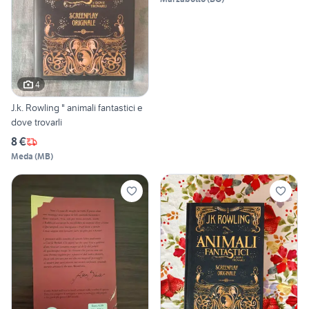
4
J.k. Rowling " animali fantastici e
dove trovarli
8 €
Meda
(
MB
)