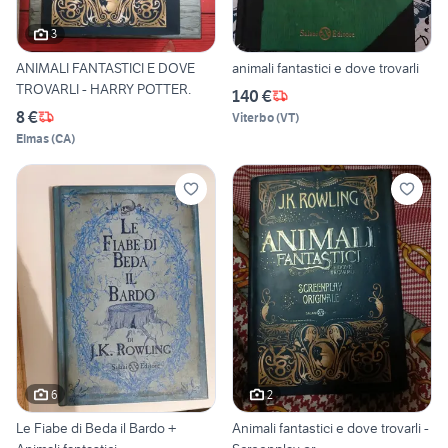
3
ANIMALI FANTASTICI E DOVE
animali fantastici e dove trovarli
TROVARLI - HARRY POTTER.
140 €
8 €
Viterbo
(
VT
)
Elmas
(
CA
)
6
2
Le Fiabe di Beda il Bardo +
Animali fantastici e dove trovarli -