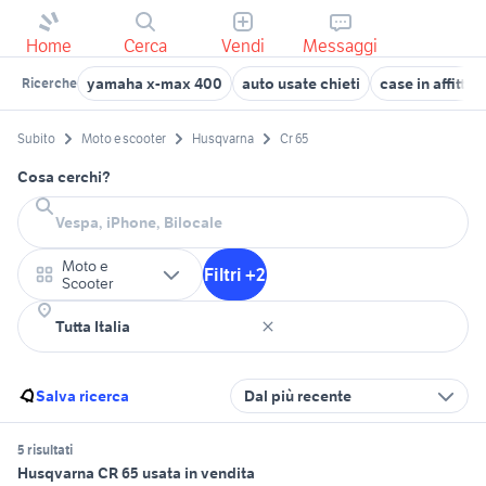
Home
Cerca
Vendi
Messaggi
yamaha x-max 400
auto usate chieti
case in affitto
Ricerche
Subito
Moto e scooter
Husqvarna
Cr 65
Cosa cerchi?
Moto e
Filtri +2
Scooter
Salva ricerca
Dal più recente
5 risultati
Husqvarna CR 65 usata in vendita