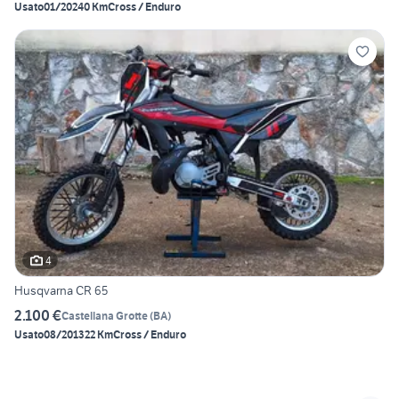
Usato
01/2024
0 Km
Cross / Enduro
4
Husqvarna CR 65
2.100 €
Castellana Grotte
(
BA
)
Usato
08/2013
22 Km
Cross / Enduro