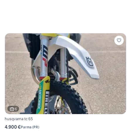
6
husqvarna tc 65
4.900 €
Parma
(
PR
)