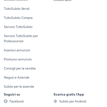
Case vacanza
TuttoSubito Vendi
Uffici e Locali
TuttoSubito Compra
commerciali
Servizio TuttoSubito
elettronica
per la casa e la
sports e hobby
Servizio TuttoSubito per
persona
Informatica
Animali
Professionisti
Arredamento e
Console e
Accessori per
Casalinghi
Inserisci annuncio
Videogiochi
animali
Elettrodomestici
Promuovi annuncio
Audio/Video
Musica e Film
Giardino e Fai da te
Consigli per la vendita
Fotografia
Libri e Riviste
Abbigliamento e
Negozi e Aziende
Telefonia
Strumenti Musicali
Accessori
Subito per le aziende
Sports
Tutto per i bambini
Seguici su
Scarica gratis l'App
Biciclette
Facebook
Subito per Android
Collezionismo