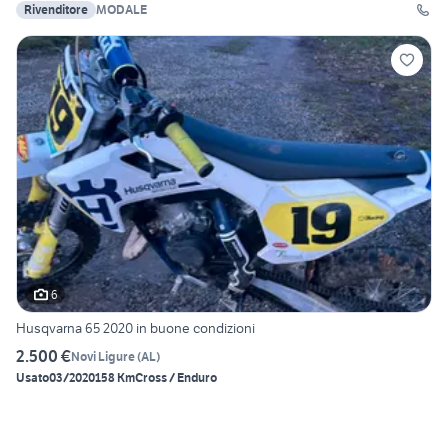
Rivenditore
MODALE
6
Husqvarna 65 2020 in buone condizioni
2.500 €
Novi Ligure
(
AL
)
Usato
03/2020
158 Km
Cross / Enduro