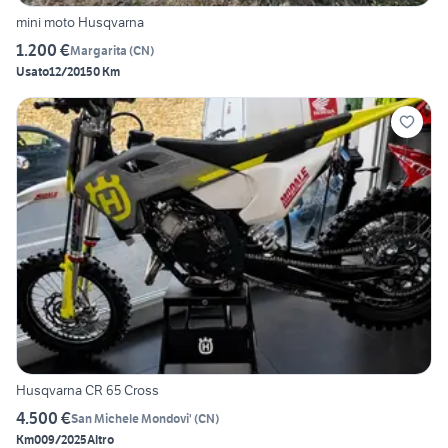
mini moto Husqvarna
1.200 €
Margarita
(
CN
)
Usato
12/2015
0 Km
Husqvarna CR 65 Cross
4.500 €
San Michele Mondovi'
(
CN
)
Km0
09/2025
Altro