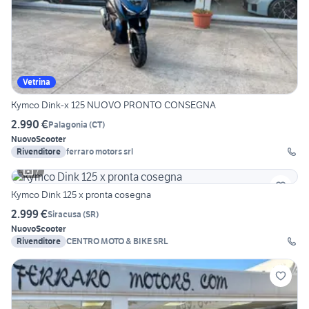
Vetrina
Kymco Dink-x 125 NUOVO PRONTO CONSEGNA
2.990 €
Palagonia
(
CT
)
Nuovo
Scooter
Rivenditore
ferraro motors srl
7
Kymco Dink 125 x pronta cosegna
2.999 €
Siracusa
(
SR
)
Nuovo
Scooter
Rivenditore
CENTRO MOTO & BIKE SRL