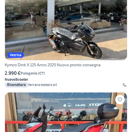
Vetrina
Kymco Dink X 125 Anno 2025 Nuovo pronto consegna
2.990 €
Palagonia
(
CT
)
Nuovo
Scooter
Rivenditore
ferraro motors srl