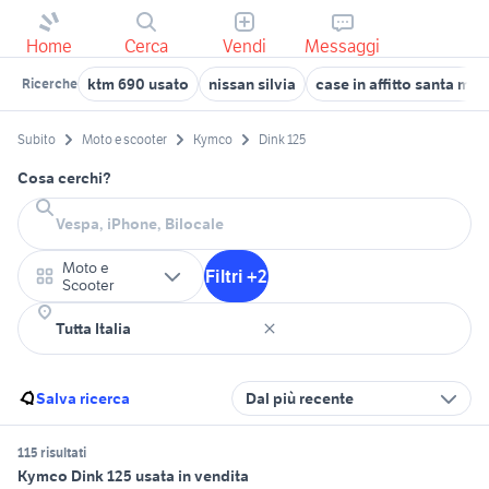
Home
Cerca
Vendi
Messaggi
ktm 690 usato
nissan silvia
case in affitto santa ma
Ricerche
Subito
Moto e scooter
Kymco
Dink 125
Cosa cerchi?
Moto e
Filtri +2
Scooter
Salva ricerca
Dal più recente
115 risultati
Kymco Dink 125 usata in vendita