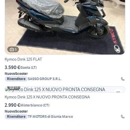
5
Kymco Dink 125 FLAT
3.590 €
Gaeta
(
LT
)
Nuovo
Scooter
Rivenditore
SASSO GROUP S.R.L.
13
Kymco Dink 125 X NUOVO PRONTA CONSEGNA
2.990 €
Misterbianco
(
CT
)
Nuovo
Scooter
Rivenditore
TF MOTORS di Giunta Marco