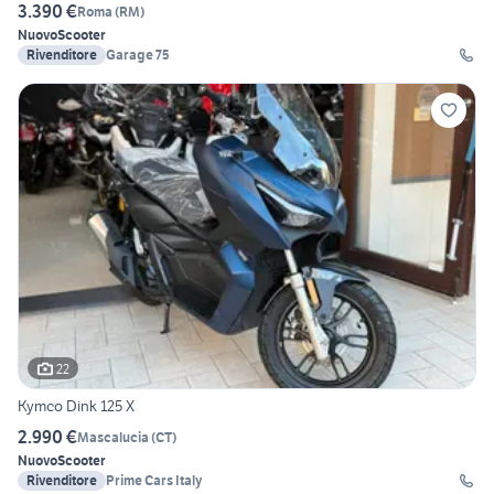
3.390 €
Roma
(
RM
)
Nuovo
Scooter
Rivenditore
Garage 75
22
Kymco Dink 125 X
2.990 €
Mascalucia
(
CT
)
Nuovo
Scooter
Rivenditore
Prime Cars Italy