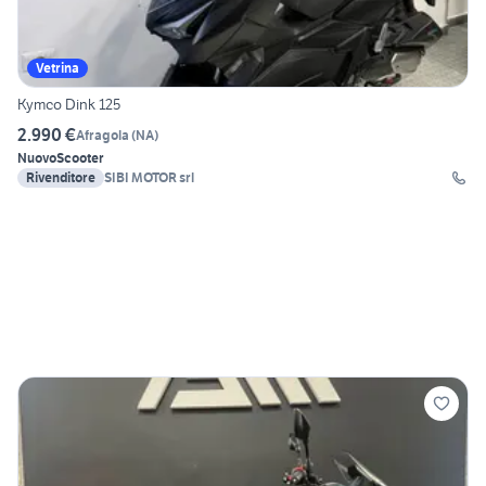
Vetrina
Kymco Dink 125
2.990 €
Afragola
(
NA
)
Nuovo
Scooter
Rivenditore
SIBI MOTOR srl