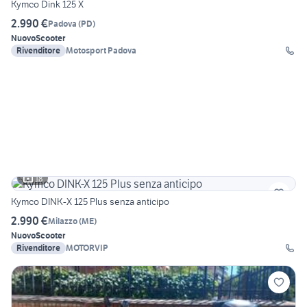
Kymco Dink 125 X
2.990 €
Padova
(
PD
)
Nuovo
Scooter
Rivenditore
Motosport Padova
18
Kymco DINK-X 125 Plus senza anticipo
2.990 €
Milazzo
(
ME
)
Nuovo
Scooter
Rivenditore
MOTORVIP