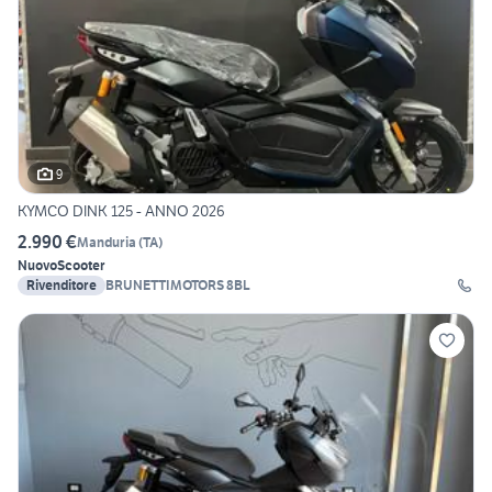
9
KYMCO DINK 125 - ANNO 2026
2.990 €
Manduria
(
TA
)
Nuovo
Scooter
Rivenditore
BRUNETTIMOTORS 8BL