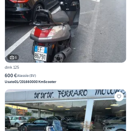
6
dink 125
600 €
Alassio
(
SV
)
Usato
01/2016
60000 Km
Scooter