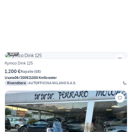
4
Kymco Dink 125
1.200 €
Rapallo
(
GE
)
Usato
06/2009
21000 Km
Scooter
Rivenditore
AUTOFFICINA MILANO S.A.S.