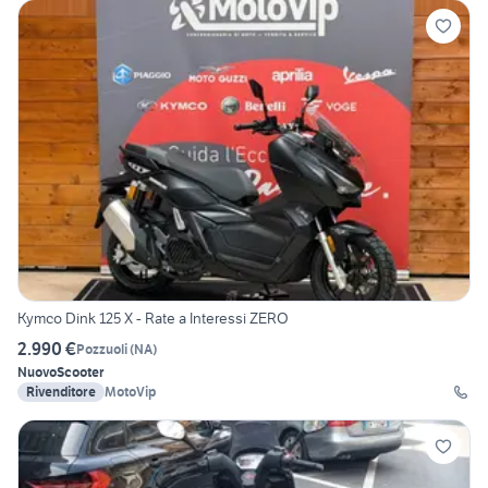
Kymco Dink 125 X - Rate a Interessi ZERO
2.990 €
Pozzuoli
(
NA
)
Nuovo
Scooter
Rivenditore
MotoVip