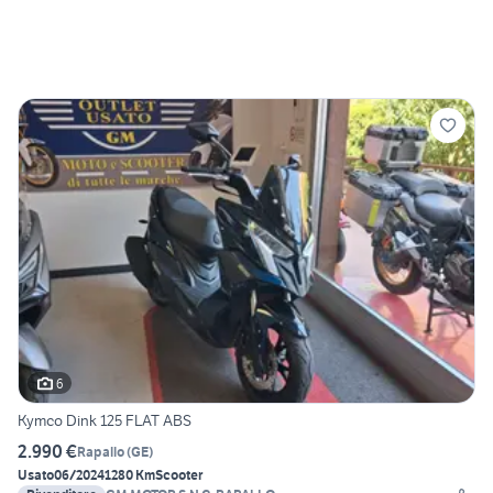
6
Kymco Dink 125 FLAT ABS
2.990 €
Rapallo
(
GE
)
Usato
06/2024
1280 Km
Scooter