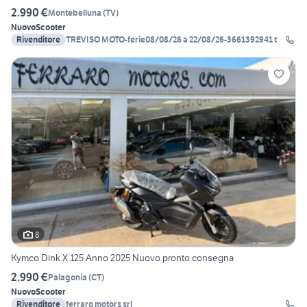
2.990 €
Montebelluna
(
TV
)
Nuovo
Scooter
Rivenditore
TREVISO MOTO-ferie08/08/26 a 22/08/26-3661392941 t
8
Kymco Dink X 125 Anno 2025 Nuovo pronto consegna
2.990 €
Palagonia
(
CT
)
Nuovo
Scooter
Rivenditore
ferraro motors srl