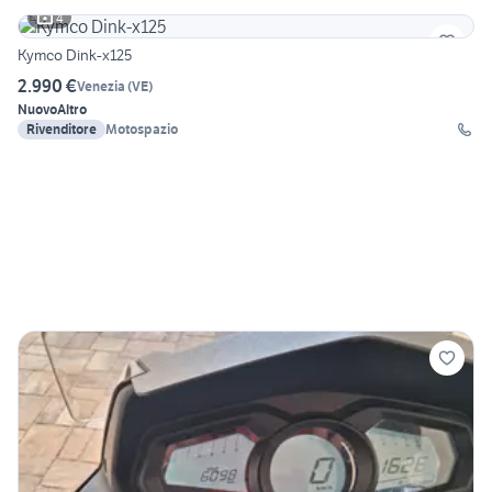
4
Kymco Dink-x125
2.990 €
Venezia
(
VE
)
Nuovo
Altro
Rivenditore
Motospazio