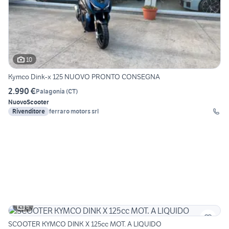
10
Kymco Dink-x 125 NUOVO PRONTO CONSEGNA
2.990 €
Palagonia
(
CT
)
Nuovo
Scooter
Rivenditore
ferraro motors srl
5
SCOOTER KYMCO DINK X 125cc MOT. A LIQUIDO