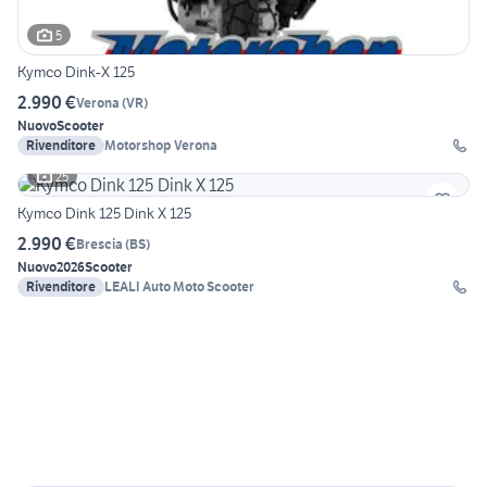
5
Kymco Dink-X 125
2.990 €
Verona
(
VR
)
Nuovo
Scooter
Rivenditore
Motorshop Verona
25
Kymco Dink 125 Dink X 125
2.990 €
Brescia
(
BS
)
Nuovo
2026
Scooter
Rivenditore
LEALI Auto Moto Scooter