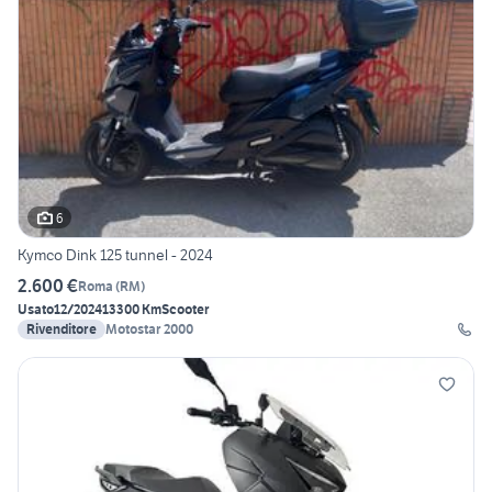
6
Kymco Dink 125 tunnel - 2024
2.600 €
Roma
(
RM
)
Usato
12/2024
13300 Km
Scooter
Rivenditore
Motostar 2000