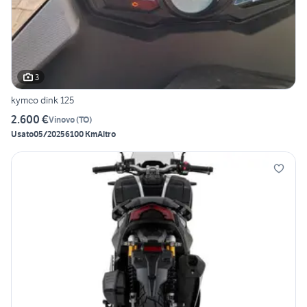
3
kymco dink 125
2.600 €
Vinovo
(
TO
)
Usato
05/2025
6100 Km
Altro