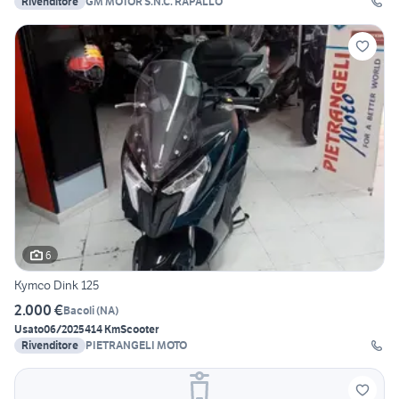
Rivenditore
GM MOTOR S.N.C. RAPALLO
6
Kymco Dink 125
2.000 €
Bacoli
(
NA
)
Usato
06/2025
414 Km
Scooter
Rivenditore
PIETRANGELI MOTO