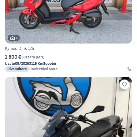
4
Kymco Dink 125
1.800 €
Suzzara
(
MN
)
Usato
09/2026
3115 Km
Scooter
Rivenditore
Cavicchioli Moto