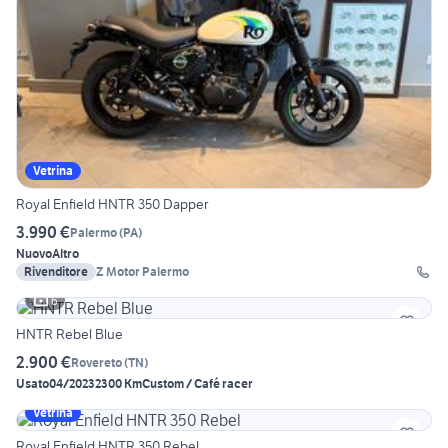
Vetrina
Royal Enfield HNTR 350 Dapper
3.990 €
Palermo
(
PA
)
Nuovo
Altro
Rivenditore
Z Motor Palermo
6
HNTR Rebel Blue
2.900 €
Rovereto
(
TN
)
Usato
04/2023
2300 Km
Custom / Café racer
Vetrina
Royal Enfield HNTR 350 Rebel