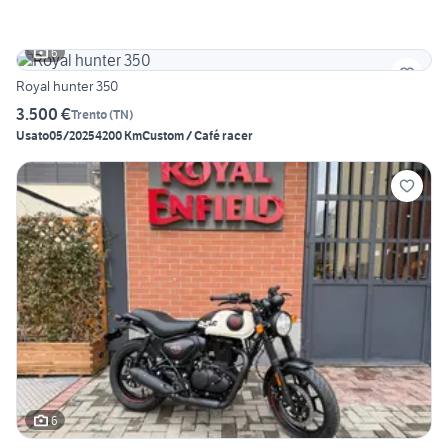
6
Royal hunter 350
3.500 €
Trento
(
TN
)
Usato
05/2025
4200 Km
Custom / Café racer
6