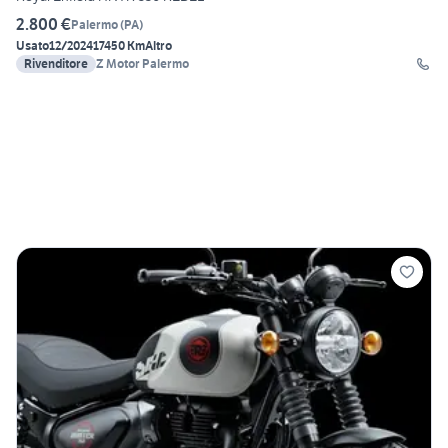
2.800 €
Palermo
(
PA
)
Usato
12/2024
17450 Km
Altro
Rivenditore
Z Motor Palermo