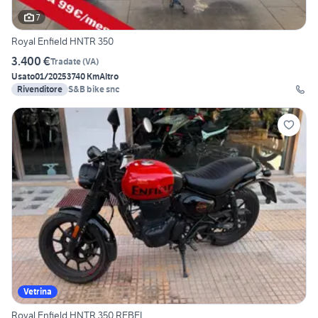
7
Royal Enfield HNTR 350
3.400 €
Tradate
(
VA
)
Usato
01/2025
3740 Km
Altro
Rivenditore
S&B bike snc
Vetrina
Royal Enfield HNTR 350 REBEL