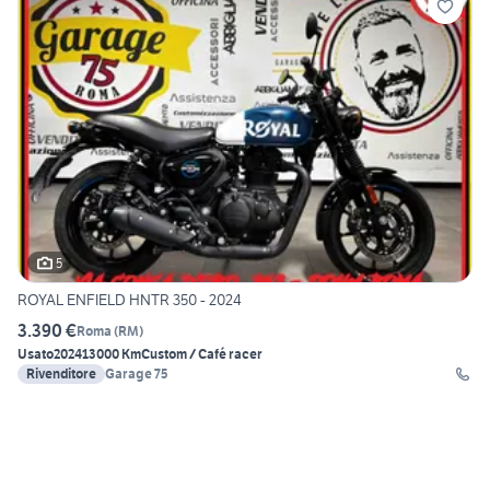
5
ROYAL ENFIELD HNTR 350 - 2024
3.390 €
Roma
(
RM
)
Usato
2024
13000 Km
Custom / Café racer
Rivenditore
Garage 75