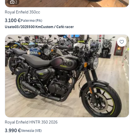
2
Royal Enfield 350cc
3.100 €
Palermo
(
PA
)
Usato
03/2025
500 Km
Custom / Café racer
Royal Enfield HNTR 350 2026
3.990 €
Venezia
(
VE
)