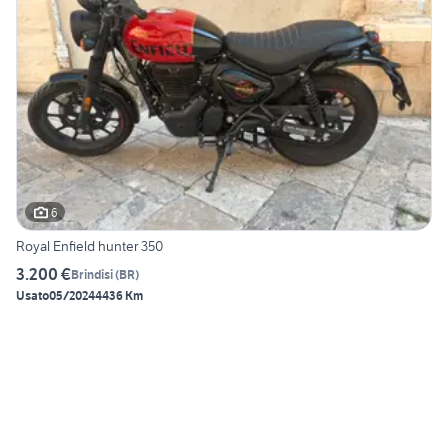
6
Royal Enfield hunter 350
3.200 €
Brindisi
(
BR
)
Usato
05/2024
4436 Km