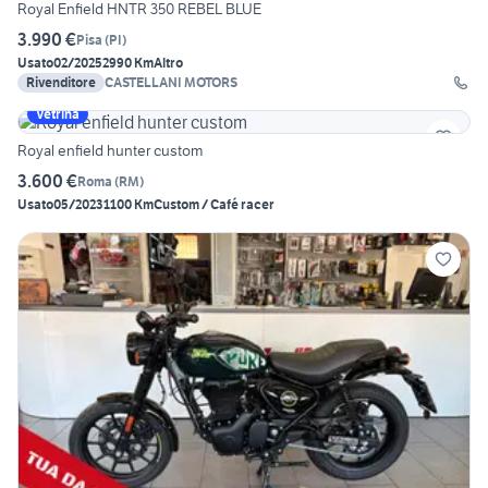
Royal Enfield HNTR 350 REBEL BLUE
3.990 €
Pisa
(
PI
)
Usato
02/2025
2990 Km
Altro
Rivenditore
CASTELLANI MOTORS
Vetrina
Royal enfield hunter custom
3.600 €
Roma
(
RM
)
Usato
05/2023
1100 Km
Custom / Café racer