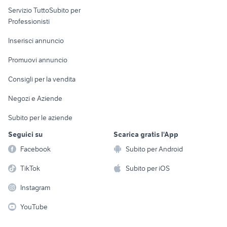
Servizio TuttoSubito per
persona
Informatica
Animali
Professionisti
Arredamento e
Console e
Accessori per
Casalinghi
Inserisci annuncio
Videogiochi
animali
Elettrodomestici
Promuovi annuncio
Audio/Video
Musica e Film
Giardino e Fai da te
Consigli per la vendita
Fotografia
Libri e Riviste
Abbigliamento e
Negozi e Aziende
Telefonia
Strumenti Musicali
Accessori
Subito per le aziende
Sports
Tutto per i bambini
Seguici su
Scarica gratis l'App
Biciclette
Facebook
Subito per Android
Collezionismo
TikTok
Subito per iOS
Instagram
YouTube