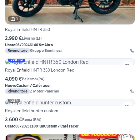
3
Royal Enfield HNTR 350
2.990 €
Livorno
(
LI
)
Usato
06/2024
6146 Km
Altro
Rivenditore
Gruppo Bientinesi
Vetrina
Royal Enfield HNTR 350 London Red
4.090 €
Palermo
(
PA
)
Nuovo
Custom / Café racer
Rivenditore
Z Motor Palermo
6
Royal enfield hunter custom
3.600 €
Roma
(
RM
)
Usato
05/2023
1100 Km
Custom / Café racer