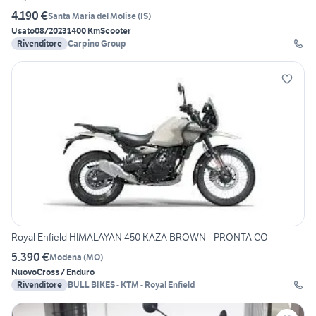
4.190 €
Santa Maria del Molise
(
IS
)
Usato
08/2023
1400 Km
Scooter
Rivenditore
Carpino Group
Royal Enfield HIMALAYAN 450 KAZA BROWN - PRONTA CO
5.390 €
Modena
(
MO
)
Nuovo
Cross / Enduro
Rivenditore
BULL BIKES - KTM - Royal Enfield