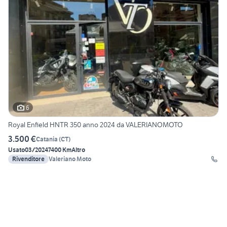
6
Royal Enfield HNTR 350 anno 2024 da VALERIANOMOTO
3.500 €
Catania
(
CT
)
Usato
03/2024
7400 Km
Altro
Rivenditore
Valeriano Moto