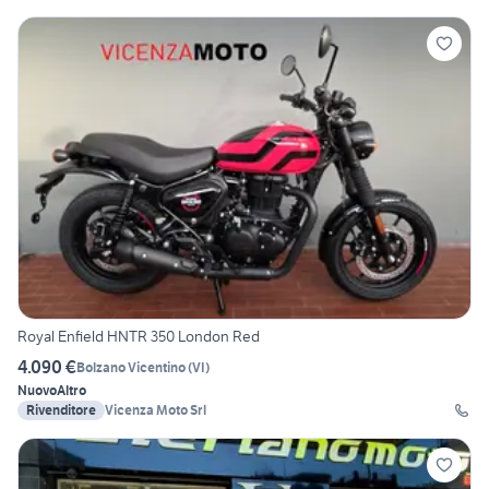
Royal Enfield HNTR 350 London Red
4.090 €
Bolzano Vicentino
(
VI
)
Nuovo
Altro
Rivenditore
Vicenza Moto Srl