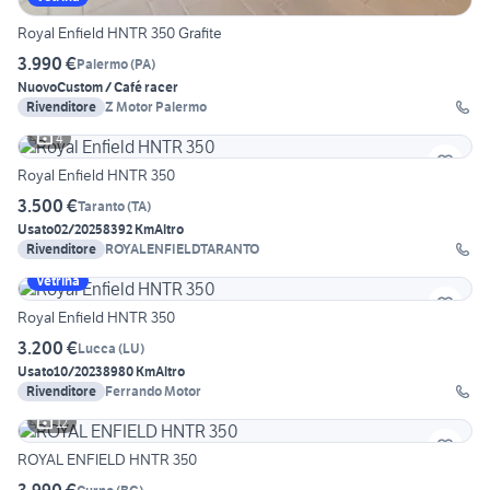
Royal Enfield HNTR 350 Grafite
3.990 €
Palermo
(
PA
)
Nuovo
Custom / Café racer
Rivenditore
Z Motor Palermo
4
Royal Enfield HNTR 350
3.500 €
Taranto
(
TA
)
Usato
02/2025
8392 Km
Altro
Rivenditore
ROYALENFIELDTARANTO
Vetrina
Royal Enfield HNTR 350
3.200 €
Lucca
(
LU
)
Usato
10/2023
8980 Km
Altro
Rivenditore
Ferrando Motor
12
ROYAL ENFIELD HNTR 350