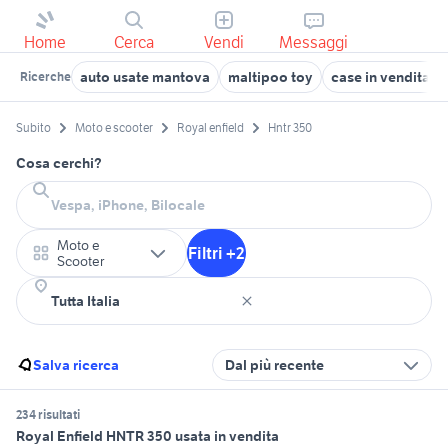
Home
Cerca
Vendi
Messaggi
auto usate mantova
maltipoo toy
case in vendita te
Ricerche
Subito
Moto e scooter
Royal enfield
Hntr 350
Cosa cerchi?
Moto e
Filtri +2
Scooter
Salva ricerca
Dal più recente
234 risultati
Royal Enfield HNTR 350 usata in vendita