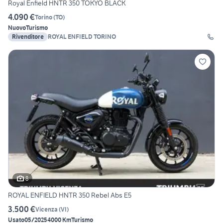
Royal Enfield HNTR 350 TOKYO BLACK
4.090 €
Torino
(
TO
)
Nuovo
Turismo
Rivenditore
ROYAL ENFIELD TORINO
8
ROYAL ENFIELD HNTR 350 Rebel Abs E5
3.500 €
Vicenza
(
VI
)
Usato
05/2025
4000 Km
Turismo