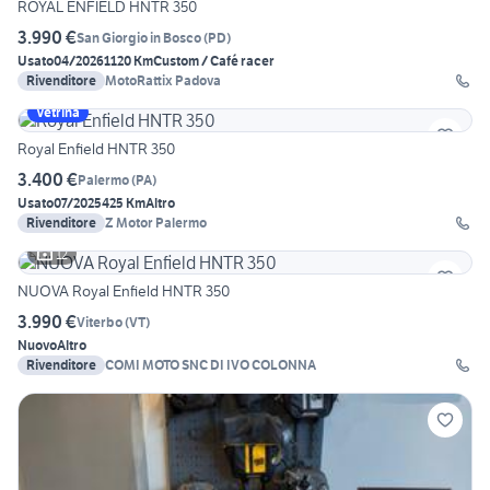
ROYAL ENFIELD HNTR 350
3.990 €
San Giorgio in Bosco
(
PD
)
Usato
04/2026
1120 Km
Custom / Café racer
Rivenditore
MotoRattix Padova
Vetrina
Royal Enfield HNTR 350
3.400 €
Palermo
(
PA
)
Usato
07/2025
425 Km
Altro
Rivenditore
Z Motor Palermo
12
NUOVA Royal Enfield HNTR 350
3.990 €
Viterbo
(
VT
)
Nuovo
Altro
Rivenditore
COMI MOTO SNC DI IVO COLONNA