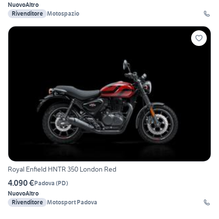
Nuovo
Altro
Rivenditore
Motospazio
Royal Enfield HNTR 350 London Red
4.090 €
Padova
(
PD
)
Nuovo
Altro
Rivenditore
Motosport Padova