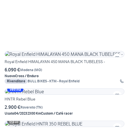
Royal Enfield HIMALAYAN 450 MANA BLACK TUBELESS -
6.090 €
Modena
(
MO
)
Nuovo
Cross / Enduro
Rivenditore
BULL BIKES - KTM - Royal Enfield
Vetrina
HNTR Rebel Blue
2.900 €
Rovereto
(
TN
)
Usato
04/2023
2300 Km
Custom / Café racer
14