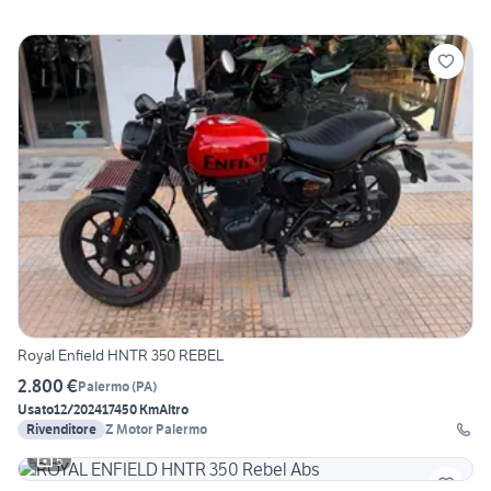
Royal Enfield HNTR 350 REBEL
2.800 €
Palermo
(
PA
)
Usato
12/2024
17450 Km
Altro
Rivenditore
Z Motor Palermo
5