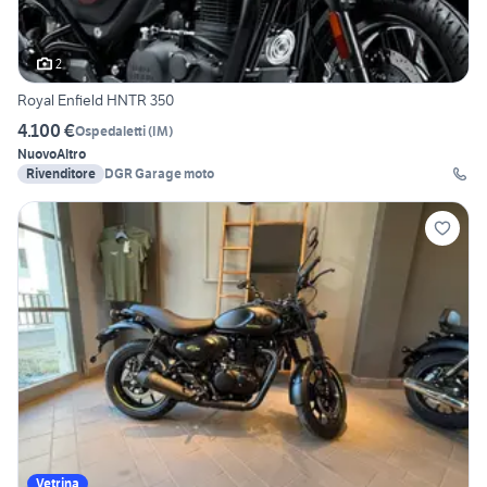
2
Royal Enfield HNTR 350
4.100 €
Ospedaletti
(
IM
)
Nuovo
Altro
Rivenditore
DGR Garage moto
Vetrina