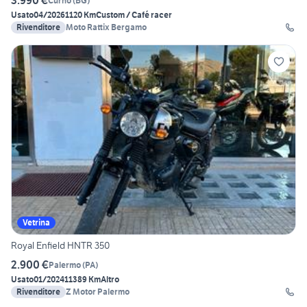
3.990 €
Curno
(
BG
)
Usato
04/2026
1120 Km
Custom / Café racer
Rivenditore
Moto Rattix Bergamo
Vetrina
Royal Enfield HNTR 350
2.900 €
Palermo
(
PA
)
Usato
01/2024
11389 Km
Altro
Rivenditore
Z Motor Palermo