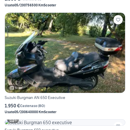
Usato
05/2007
56500 Km
Scooter
6
Suzuki Burgman AN 650 Executive
1.950 €
Castenaso
(
BO
)
Usato
05/2006
40000 Km
Scooter
6