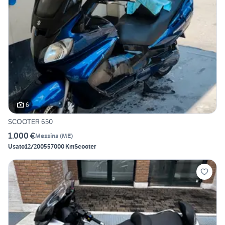
6
SCOOTER 650
1.000 €
Messina
(
ME
)
Usato
12/2005
57000 Km
Scooter