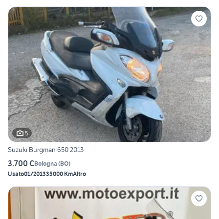
5
Suzuki Burgman 650 2013
3.700 €
Bologna
(
BO
)
Usato
01/2013
35000 Km
Altro