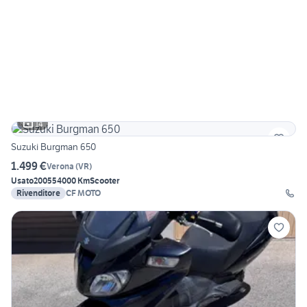
14
Suzuki Burgman 650
1.499 €
Verona
(
VR
)
Usato
2005
54000 Km
Scooter
Rivenditore
CF MOTO