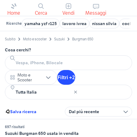
Home
Cerca
Vendi
Messaggi
yamaha yzf r125
lavoro ivrea
nissan silvia
cocker
Ricerche
Subito
Moto e scooter
Suzuki
Burgman 650
Cosa cerchi?
Moto e
Filtri +2
Scooter
Salva ricerca
Dal più recente
697 risultati
Suzuki Burgman 650 usata in vendita