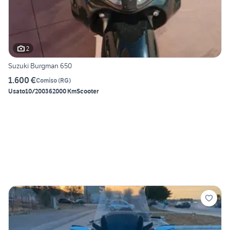
2
Suzuki Burgman 650
1.600 €
Comiso
(
RG
)
Usato
10/2003
62000 Km
Scooter