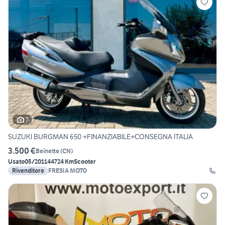
7
SUZUKI BURGMAN 650 +FINANZIABILE+CONSEGNA ITALIA
3.500 €
Beinette
(
CN
)
Usato
05/2011
44724 Km
Scooter
Rivenditore
FRESIA MOTO