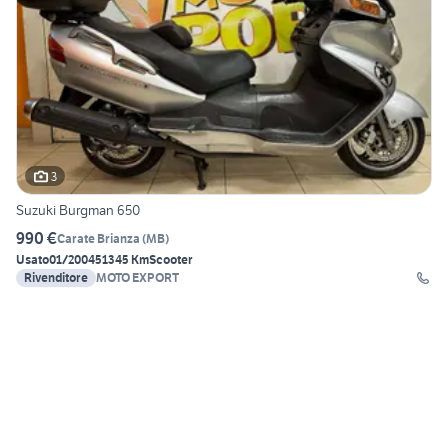
3
Suzuki Burgman 650
990 €
Carate Brianza
(
MB
)
Usato
01/2004
51345 Km
Scooter
Rivenditore
MOTO EXPORT