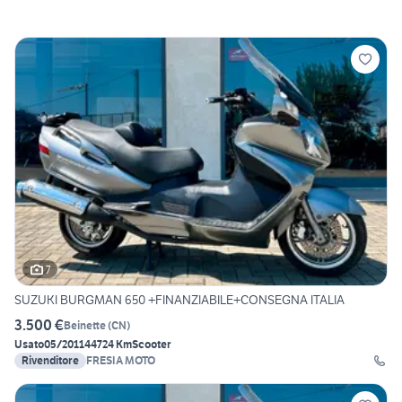
7
SUZUKI BURGMAN 650 +FINANZIABILE+CONSEGNA ITALIA
3.500 €
Beinette
(
CN
)
Usato
05/2011
44724 Km
Scooter
Rivenditore
FRESIA MOTO