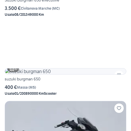
Suzuki Burgman 650 executive
3.500 €
Civitanova Marche
(
MC
)
Usato
08/2013
49000 Km
6
suzuki burgman 650
400 €
Massa
(
MS
)
Usato
01/2008
90000 Km
Scooter