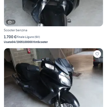
2
Scooter benzina
1.700 €
Finale Ligure
(
SV
)
Usato
04/2005
100000 Km
Scooter