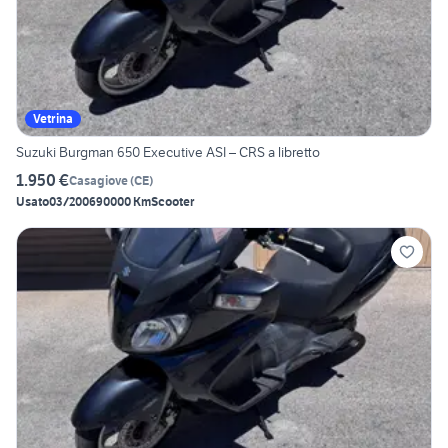
Vetrina
Suzuki Burgman 650 Executive ASI – CRS a libretto
1.950 €
Casagiove
(
CE
)
Usato
03/2006
90000 Km
Scooter