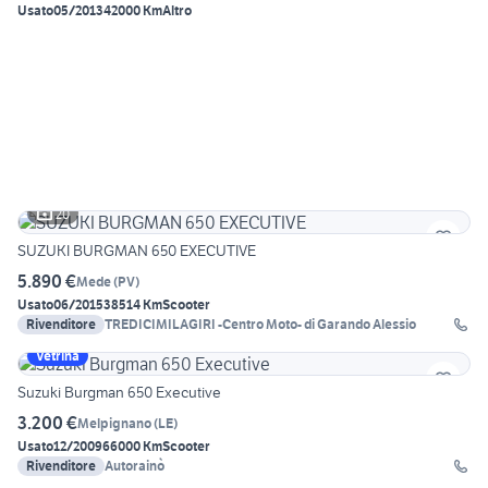
Usato
05/2013
42000 Km
Altro
20
SUZUKI BURGMAN 650 EXECUTIVE
5.890 €
Mede
(
PV
)
Usato
06/2015
38514 Km
Scooter
Rivenditore
TREDICIMILAGIRI -Centro Moto- di Garando Alessio
Vetrina
Suzuki Burgman 650 Executive
3.200 €
Melpignano
(
LE
)
Usato
12/2009
66000 Km
Scooter
Rivenditore
Autorainò