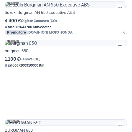
7
Suzuki Burgman AN 650 Executive ABS
4.400 €
Olgiate Comasco
(
CO
)
Usato
2016
43700 Km
Scooter
Rivenditore
DOMINIONI MOTO HONDA
5
burgman 650
1.100 €
Genova
(
GE
)
Usato
05/2009
10000 Km
6
BURGMAN 650