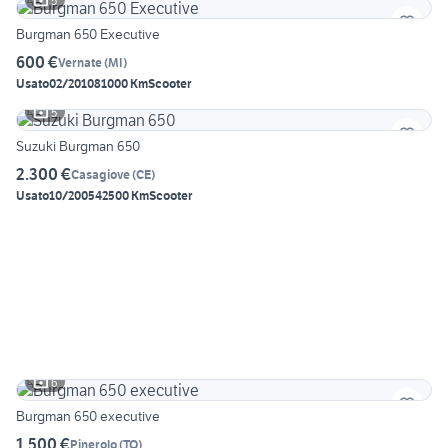
5
Burgman 650 Executive
600 €
Vernate
(
MI
)
Usato
02/2010
81000 Km
Scooter
5
Suzuki Burgman 650
2.300 €
Casagiove
(
CE
)
Usato
10/2005
42500 Km
Scooter
6
Burgman 650 executive
1.500 €
Pinerolo
(
TO
)