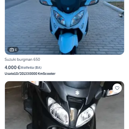
4
Suzuki burgman 650
4.000 €
Molfetta
(
BA
)
Usato
10/2013
30000 Km
Scooter