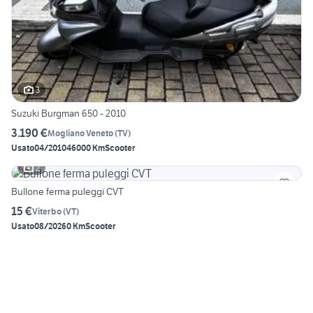
3
Suzuki Burgman 650 - 2010
3.190 €
Mogliano Veneto
(
TV
)
Usato
04/2010
46000 Km
Scooter
2
Bullone ferma puleggi CVT
15 €
Viterbo
(
VT
)
Usato
08/2026
0 Km
Scooter