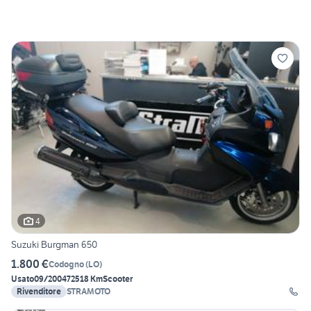
4
Suzuki Burgman 650
1.800 €
Codogno
(
LO
)
Usato
09/2004
72518 Km
Scooter
Rivenditore
STRAMOTO