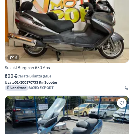
6
Suzuki Burgman 650 Abs
800 €
Carate Brianza
(
MB
)
Usato
01/2008
70733 Km
Scooter
Rivenditore
MOTO EXPORT