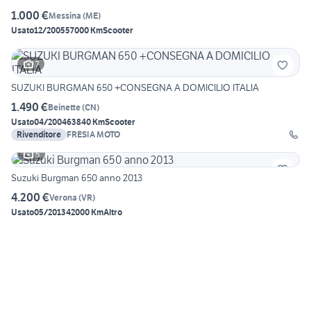
1.000 €
Messina
(
ME
)
Usato
12/2005
57000 Km
Scooter
7
SUZUKI BURGMAN 650 +CONSEGNA A DOMICILIO ITALIA
1.490 €
Beinette
(
CN
)
Usato
04/2004
63840 Km
Scooter
Rivenditore
FRESIA MOTO
5
Suzuki Burgman 650 anno 2013
4.200 €
Verona
(
VR
)
Usato
05/2013
42000 Km
Altro