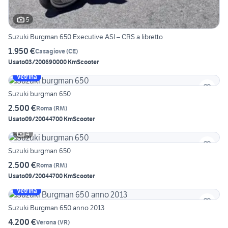
5
Suzuki Burgman 650 Executive ASI – CRS a libretto
1.950 €
Casagiove
(
CE
)
Usato
03/2006
90000 Km
Scooter
Vetrina
Suzuki burgman 650
2.500 €
Roma
(
RM
)
Usato
09/2004
4700 Km
Scooter
4
Suzuki burgman 650
2.500 €
Roma
(
RM
)
Usato
09/2004
4700 Km
Scooter
Vetrina
Suzuki Burgman 650 anno 2013
4.200 €
Verona
(
VR
)