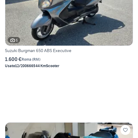
6
Suzuki Burgman 650 ABS Executive
1.600 €
Roma
(
RM
)
Usato
12/2006
66544 Km
Scooter