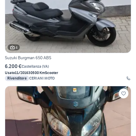
4
Suzuki Burgman 650 ABS
6.200 €
Castellanza
(
VA
)
Usato
11/2016
30500 Km
Scooter
Rivenditore
CERIANI MOTO