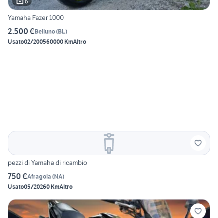
6
Yamaha Fazer 1000
2.500 €
Belluno
(
BL
)
Usato
02/2005
60000 Km
Altro
pezzi di Yamaha di ricambio
750 €
Afragola
(
NA
)
Usato
05/2026
0 Km
Altro