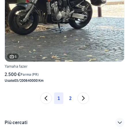
6
Yamaha fazer
2.500 €
Parma
(
PR
)
Usato
03/2006
40000 Km
1
2
Più cercati