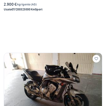
2.900 €
Agrigento
(
AG
)
Usato
07/2003
23000 Km
Sport