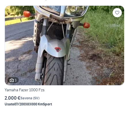
3
Yamaha Fazer 1000 Fzs
2.000 €
Savona
(
SV
)
Usato
07/2003
83000 Km
Sport