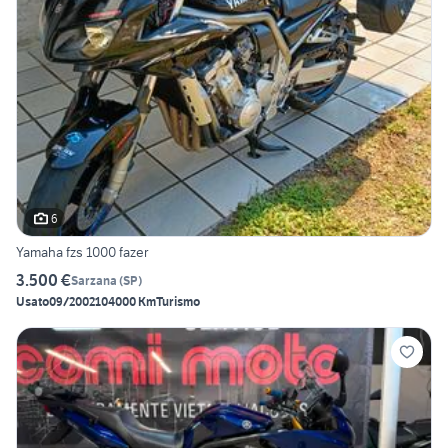
6
Yamaha fzs 1000 fazer
3.500 €
Sarzana
(
SP
)
Usato
09/2002
104000 Km
Turismo