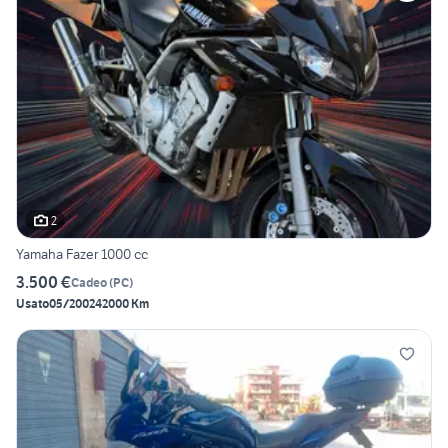
2
Yamaha Fazer 1000 cc
3.500 €
Cadeo
(
PC
)
Usato
05/2002
42000 Km