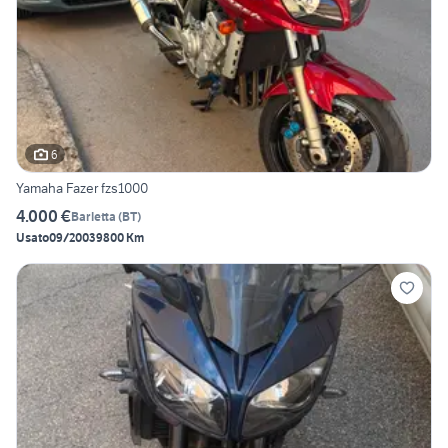
6
Yamaha Fazer fzs1000
4.000 €
Barletta
(
BT
)
Usato
09/2003
9800 Km