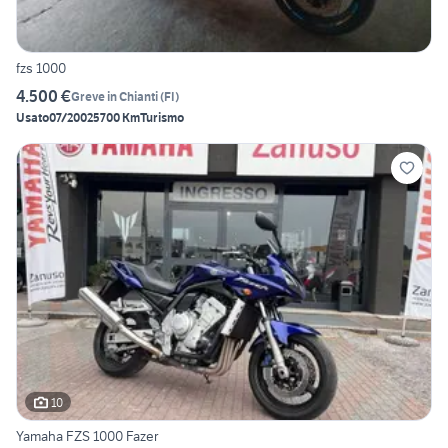
fzs 1000
4.500 €
Greve in Chianti
(
FI
)
Usato
07/2002
5700 Km
Turismo
10
Yamaha FZS 1000 Fazer