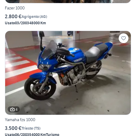
Fazer 1000
2.800 €
Agrigento
(
AG
)
Usato
03/2003
48000 Km
4
Yamaha fzs 1000
3.500 €
Trieste
(
TS
)
Usato
06/2003
54000 Km
Turismo