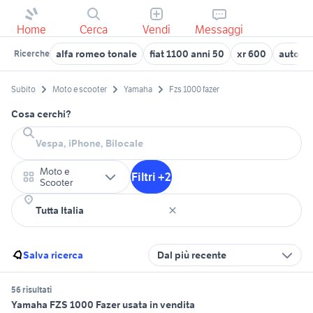
Home
Cerca
Vendi
Messaggi
alfa romeo tonale
fiat 1100 anni 50
xr 600
auto ca
Ricerche
Subito
Moto e scooter
Yamaha
Fzs 1000 fazer
Cosa cerchi?
Moto e
Filtri +2
Scooter
Salva ricerca
Dal più recente
56 risultati
Yamaha FZS 1000 Fazer usata in vendita