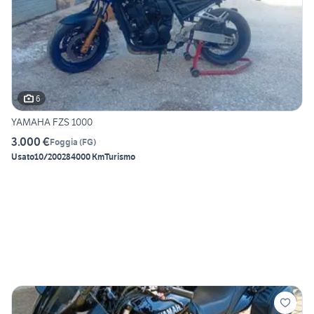
6
YAMAHA FZS 1000
3.000 €
Foggia
(
FG
)
Usato
10/2002
84000 Km
Turismo