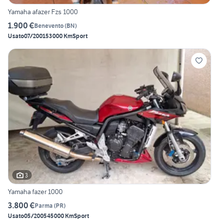
Yamaha afazer Fzs 1000
1.900 €
Benevento
(
BN
)
Usato
07/2001
53000 Km
Sport
3
Yamaha fazer 1000
3.800 €
Parma
(
PR
)
Usato
05/2005
45000 Km
Sport