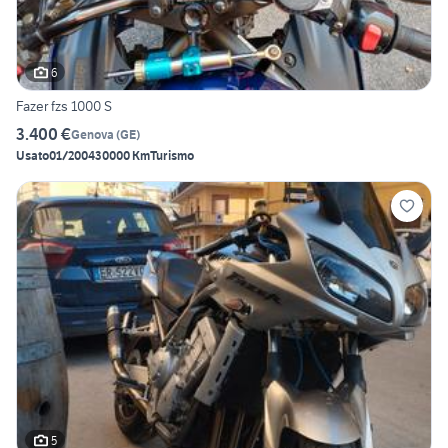
6
Fazer fzs 1000 S
3.400 €
Genova
(
GE
)
Usato
01/2004
30000 Km
Turismo
5