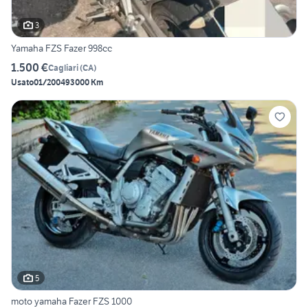
3
Yamaha FZS Fazer 998cc
1.500 €
Cagliari
(
CA
)
Usato
01/2004
93000 Km
5
moto yamaha Fazer FZS 1000