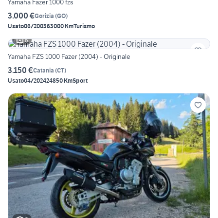
Yamaha Fazer 1000 fzs
3.000 €
Gorizia
(
GO
)
Usato
06/2003
63000 Km
Turismo
6
Yamaha FZS 1000 Fazer (2004) - Originale
3.150 €
Catania
(
CT
)
Usato
04/2024
24850 Km
Sport