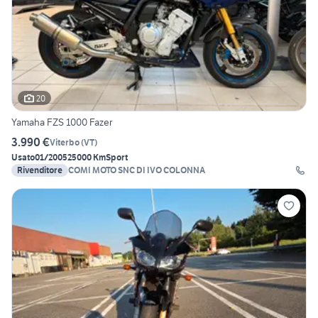
20
Yamaha FZS 1000 Fazer
3.990 €
Viterbo
(
VT
)
Usato
01/2005
25000 Km
Sport
Rivenditore
COMI MOTO SNC DI IVO COLONNA