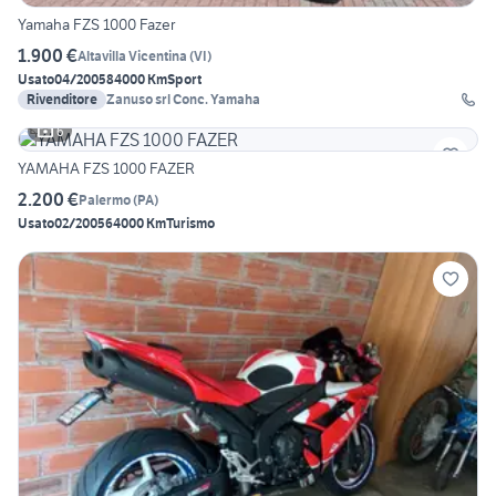
Yamaha FZS 1000 Fazer
1.900 €
Altavilla Vicentina
(
VI
)
Usato
04/2005
84000 Km
Sport
Rivenditore
Zanuso srl Conc. Yamaha
6
YAMAHA FZS 1000 FAZER
2.200 €
Palermo
(
PA
)
Usato
02/2005
64000 Km
Turismo