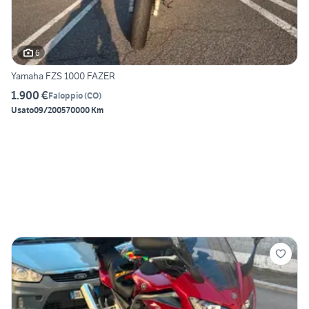
6
Yamaha FZS 1000 FAZER
1.900 €
Faloppio
(
CO
)
Usato
09/2005
70000 Km