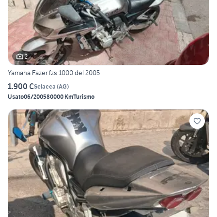
2
Yamaha Fazer fzs 1000 del 2005
1.900 €
Sciacca
(
AG
)
Usato
06/2005
80000 Km
Turismo