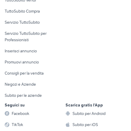
TuttoSubito Vendi
Uffici e Locali
TuttoSubito Compra
commerciali
Servizio TuttoSubito
elettronica
per la casa e la
sports e hobby
Servizio TuttoSubito per
persona
Informatica
Animali
Professionisti
Arredamento e
Console e
Accessori per
Casalinghi
Inserisci annuncio
Videogiochi
animali
Elettrodomestici
Promuovi annuncio
Audio/Video
Musica e Film
Giardino e Fai da te
Consigli per la vendita
Fotografia
Libri e Riviste
Abbigliamento e
Negozi e Aziende
Telefonia
Strumenti Musicali
Accessori
Subito per le aziende
Sports
Tutto per i bambini
Seguici su
Scarica gratis l'App
Biciclette
Facebook
Subito per Android
Collezionismo
TikTok
Subito per iOS