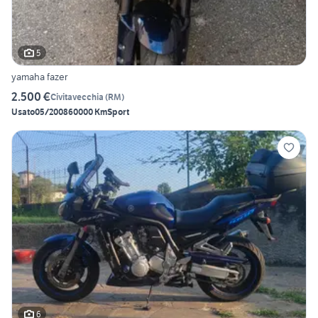
5
yamaha fazer
2.500 €
Civitavecchia
(
RM
)
Usato
05/2008
60000 Km
Sport
6