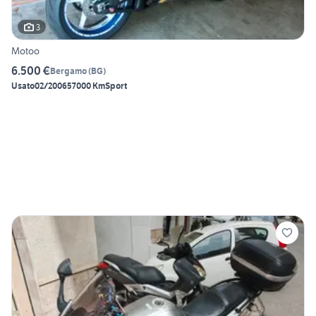
3
Motoo
6.500 €
Bergamo
(
BG
)
Usato
02/2006
57000 Km
Sport