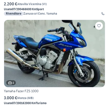
2.200 €
Altavilla Vicentina
(
VI
)
Usato
07/2004
66600 Km
Sport
Rivenditore
Zanuso srl Conc. Yamaha
4
Yamaha Fazer FZS 1000
3.000 €
Monza
(
MB
)
Usato
07/2001
62000 Km
Turismo