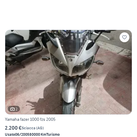
2
Yamaha fazer 1000 fzs 2005
2.200 €
Sciacca
(
AG
)
Usato
06/2005
80000 Km
Turismo