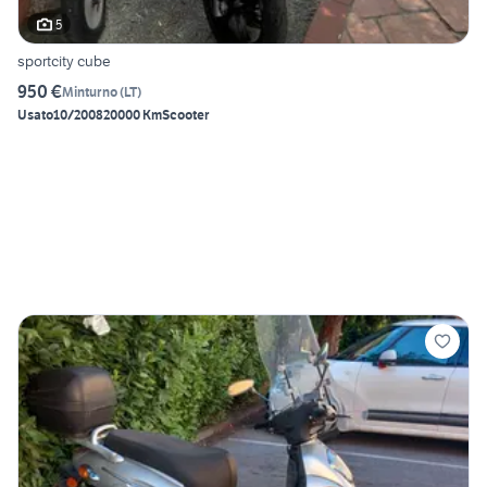
5
sportcity cube
950 €
Minturno
(
LT
)
Usato
10/2008
20000 Km
Scooter