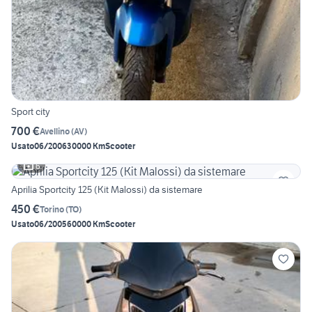
Sport city
700 €
Avellino
(
AV
)
Usato
06/2006
30000 Km
Scooter
6
Aprilia Sportcity 125 (Kit Malossi) da sistemare
450 €
Torino
(
TO
)
Usato
06/2005
60000 Km
Scooter