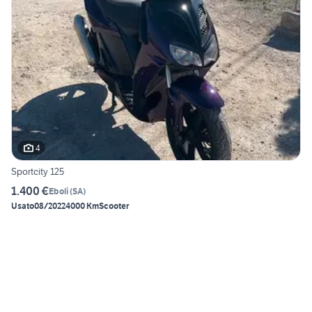
4
Sportcity 125
1.400 €
Eboli
(
SA
)
Usato
08/2022
4000 Km
Scooter