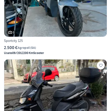
6
Sportcity 125
2.500 €
Agropoli
(
SA
)
Usato
09/2012
200 Km
Scooter