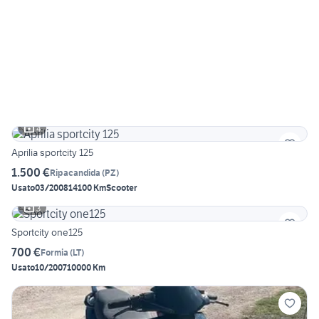
4
Aprilia sportcity 125
1.500 €
Ripacandida
(
PZ
)
Usato
03/2008
14100 Km
Scooter
3
Sportcity one125
700 €
Formia
(
LT
)
Usato
10/2007
10000 Km