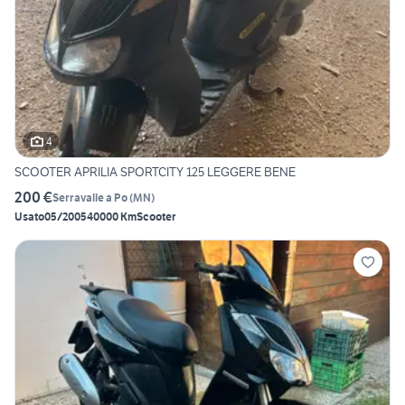
4
SCOOTER APRILIA SPORTCITY 125 LEGGERE BENE
200 €
Serravalle a Po
(
MN
)
Usato
05/2005
40000 Km
Scooter