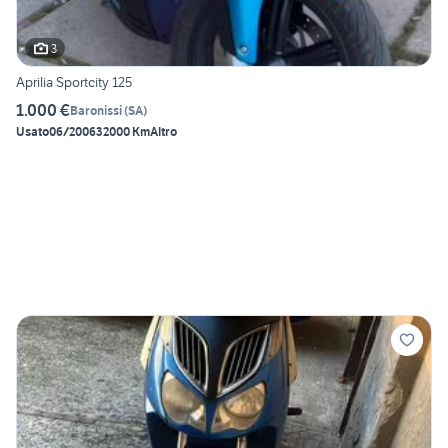
3
Aprilia Sportcity 125
1.000 €
Baronissi
(
SA
)
Usato
06/2006
32000 Km
Altro