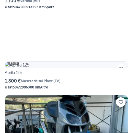
1.100 €
Verona
(
VR
)
Usato
04/2009
13593 Km
Sport
4
Aprila 125
1.800 €
Maserada sul Piave
(
TV
)
Usato
07/2006
300 Km
Altro