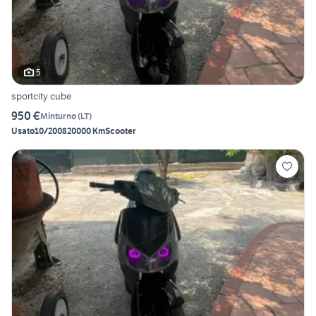
5
sportcity cube
950 €
Minturno
(
LT
)
Usato
10/2008
20000 Km
Scooter