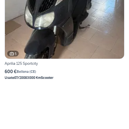
5
Aprilia 125 Sportcity
600 €
Bellona
(
CE
)
Usato
07/2008
3000 Km
Scooter