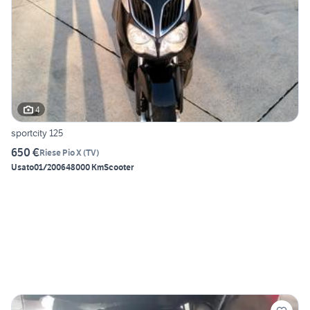
4
sportcity 125
650 €
Riese Pio X
(
TV
)
Usato
01/2006
48000 Km
Scooter