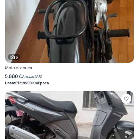
6
Moto di epoca
5.000 €
Arezzo
(
AR
)
Usato
01/1950
0 Km
Epoca