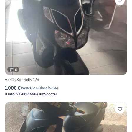
6
Aprilia Sportcity 125
1.000 €
Castel San Giorgio
(
SA
)
Usato
09/2006
15564 Km
Scooter