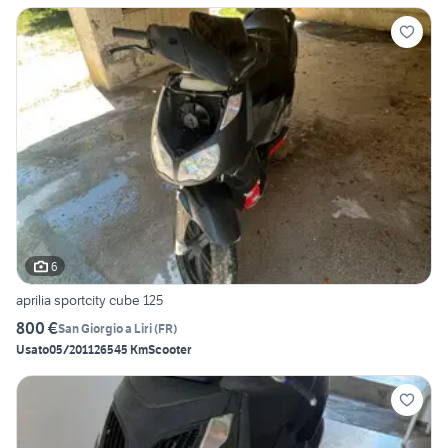
6
aprilia sportcity cube 125
800 €
San Giorgio a Liri
(
FR
)
Usato
05/2011
26545 Km
Scooter