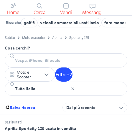
Home
Cerca
Vendi
Messaggi
golf 6
veicoli commerciali usati lazio
ford mondeo
Ricerche
Subito
Moto e scooter
Aprilia
Sportcity 125
Cosa cerchi?
Moto e
Filtri +2
Scooter
Salva ricerca
Dal più recente
81 risultati
Aprilia Sportcity 125 usata in vendita