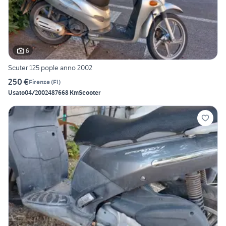
6
Scuter 125 pople anno 2002
250 €
Firenze
(
FI
)
Usato
04/2002
487668 Km
Scooter