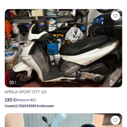
3
APRILIA SPORT CITY 125
280 €
Bolzano
(
BZ
)
Usato
12/2015
30000 Km
Scooter