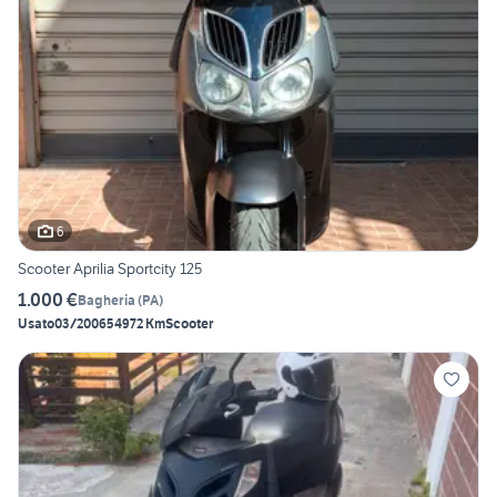
6
Scooter Aprilia Sportcity 125
1.000 €
Bagheria
(
PA
)
Usato
03/2006
54972 Km
Scooter