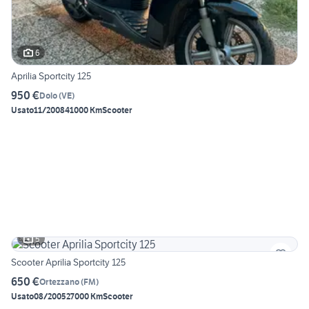
6
Aprilia Sportcity 125
950 €
Dolo
(
VE
)
Usato
11/2008
41000 Km
Scooter
5
Scooter Aprilia Sportcity 125
650 €
Ortezzano
(
FM
)
Usato
08/2005
27000 Km
Scooter