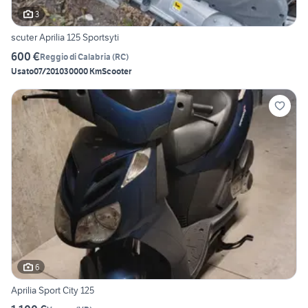
3
scuter Aprilia 125 Sportsyti
600 €
Reggio di Calabria
(
RC
)
Usato
07/2010
30000 Km
Scooter
6
Aprilia Sport City 125