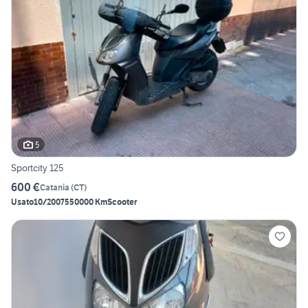
5
Sportcity 125
600 €
Catania
(
CT
)
Usato
10/2007
550000 Km
Scooter