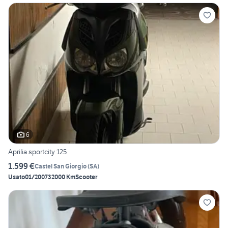
6
Aprilia sportcity 125
1.599 €
Castel San Giorgio
(
SA
)
Usato
01/2007
32000 Km
Scooter