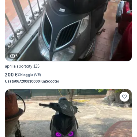
6
aprilia sportcity 125
200 €
Chioggia
(
VE
)
Usato
06/2008
10000 Km
Scooter