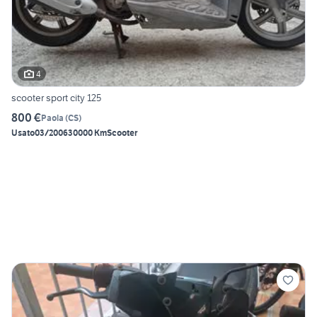
4
scooter sport city 125
800 €
Paola
(
CS
)
Usato
03/2006
30000 Km
Scooter