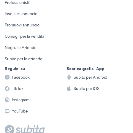
Informatica
Animali
Professionisti
Arredamento e
Console e
Accessori per
Casalinghi
Inserisci annuncio
Videogiochi
animali
Elettrodomestici
Promuovi annuncio
Audio/Video
Musica e Film
Giardino e Fai da te
Consigli per la vendita
Fotografia
Libri e Riviste
Abbigliamento e
Negozi e Aziende
Telefonia
Strumenti Musicali
Accessori
Subito per le aziende
Sports
Tutto per i bambini
Seguici su
Scarica gratis l'App
Biciclette
Facebook
Subito per Android
Collezionismo
TikTok
Subito per iOS
Instagram
YouTube