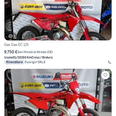
3
Gas Gas EC 125
9.750 €
San Nicola la Strada
(
CE
)
Usato
01/2026
0 Km
Cross / Enduro
Rivenditore
Fuorigiri SRLS