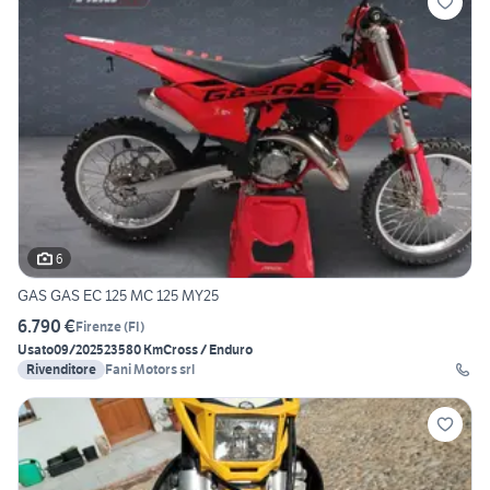
6
GAS GAS EC 125 MC 125 MY25
6.790 €
Firenze
(
FI
)
Usato
09/2025
23580 Km
Cross / Enduro
Rivenditore
Fani Motors srl