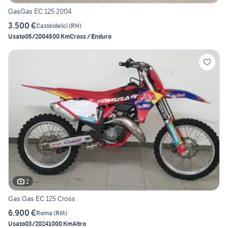
GasGas EC 125 2004
3.500 €
Casteldelci
(
RN
)
Usato
05/2004
500 Km
Cross / Enduro
2
Gas Gas EC 125 Cross
6.900 €
Roma
(
RM
)
Usato
03/2024
1000 Km
Altro