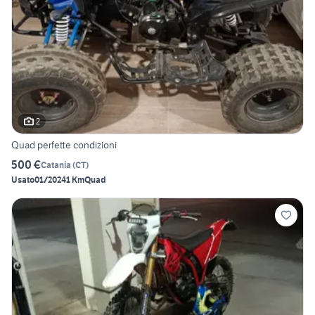
2
Quad perfette condizioni
500 €
Catania
(
CT
)
Usato
01/2024
1 Km
Quad