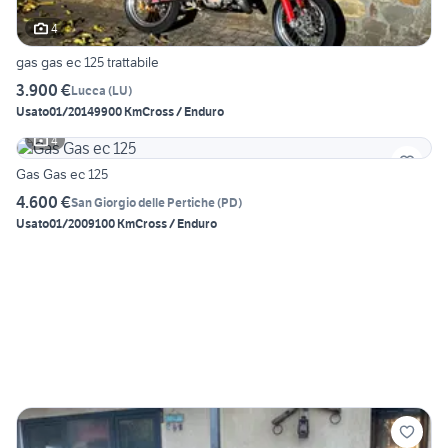
4
gas gas ec 125 trattabile
3.900 €
Lucca
(
LU
)
Usato
01/2014
9900 Km
Cross / Enduro
4
Gas Gas ec 125
4.600 €
San Giorgio delle Pertiche
(
PD
)
Usato
01/2009
100 Km
Cross / Enduro