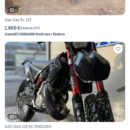
4
Gas Gas Ec 125
1.800 €
Catania
(
CT
)
Usato
07/2006
1000 Km
Cross / Enduro
6
GAS GAS 125 EC ENDURO