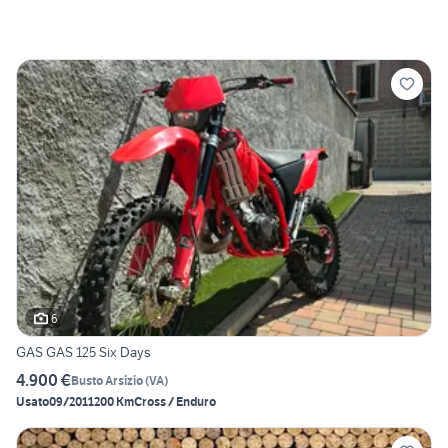
6
GAS GAS 125 Six Days
4.900 €
Busto Arsizio
(
VA
)
Usato
09/2011
200 Km
Cross / Enduro