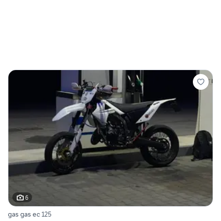
6
gas gas ec 125