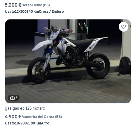
5.000 €
Berzo Demo
(
BS
)
Usato
12/2009
40 Km
Cross / Enduro
5
gas gas ec 125 motard
4.900 €
Manerba del Garda
(
BS
)
Usato
10/2002
500 Km
Altro