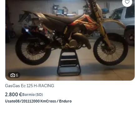
6
GasGas Ec 125 H-RACING
2.800 €
Bormio
(
SO
)
Usato
08/2011
12000 Km
Cross / Enduro