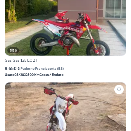
6
Gas Gas 125 EC 2T
8.650 €
Paderno Franciacorta
(
BS
)
Usato
05/2022
500 Km
Cross / Enduro