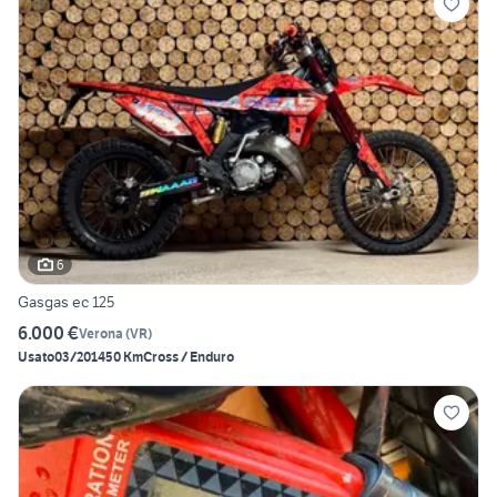
6
Gasgas ec 125
6.000 €
Verona
(
VR
)
Usato
03/2014
50 Km
Cross / Enduro