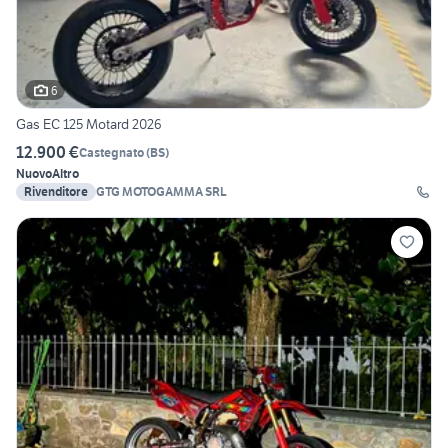
6
Gas EC 125 Motard 2026
12.900 €
Castegnato
(
BS
)
Nuovo
Altro
Rivenditore
GTG MOTOGAMMA SRL