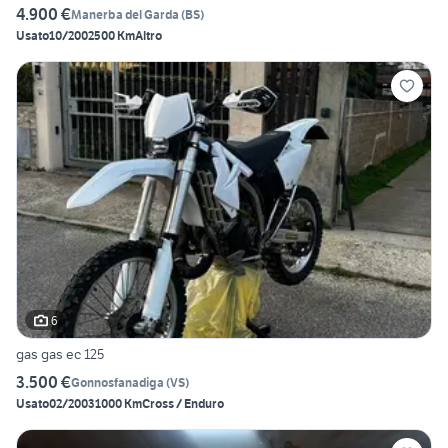
4.900 €
Manerba del Garda
(
BS
)
Usato
10/2002
500 Km
Altro
6
gas gas ec 125
3.500 €
Gonnosfanadiga
(
VS
)
Usato
02/2003
1000 Km
Cross / Enduro