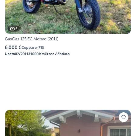
6
GasGas 125 EC Motard (2011)
6.000 €
Copparo
(
FE
)
Usato
02/2011
31000 Km
Cross / Enduro