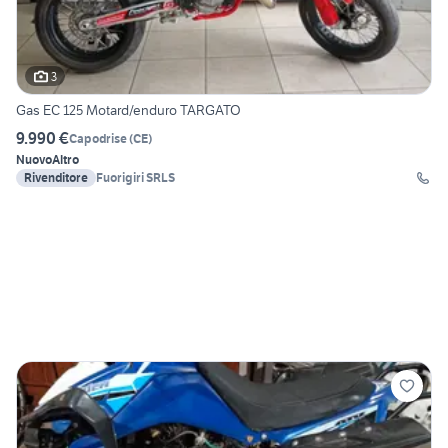
3
Gas EC 125 Motard/enduro TARGATO
9.990 €
Capodrise
(
CE
)
Nuovo
Altro
Rivenditore
Fuorigiri SRLS