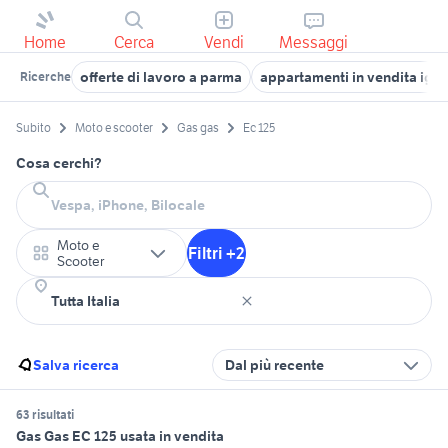
Home
Cerca
Vendi
Messaggi
offerte di lavoro a parma
appartamenti in vendita igle
Ricerche
Subito
Moto e scooter
Gas gas
Ec 125
Cosa cerchi?
Moto e
Filtri +2
Scooter
Salva ricerca
Dal più recente
63 risultati
Gas Gas EC 125 usata in vendita