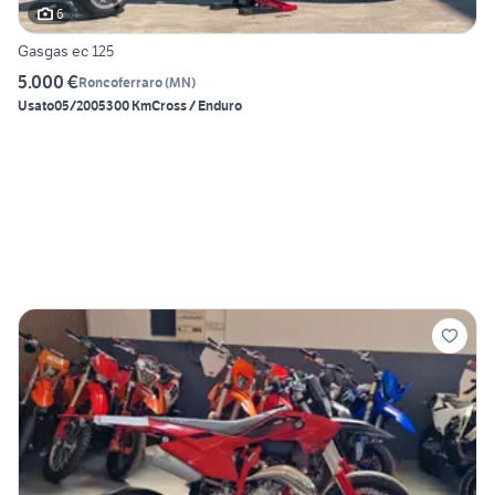
6
Gasgas ec 125
5.000 €
Roncoferraro
(
MN
)
Usato
05/2005
300 Km
Cross / Enduro