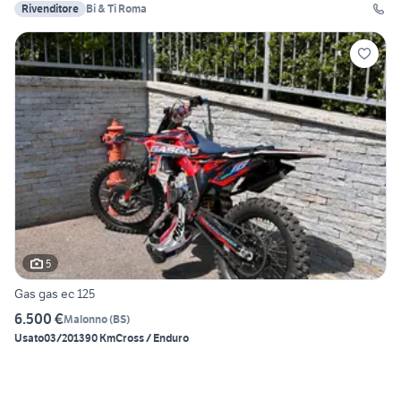
Rivenditore
Bi & Ti Roma
5
Gas gas ec 125
6.500 €
Malonno
(
BS
)
Usato
03/2013
90 Km
Cross / Enduro