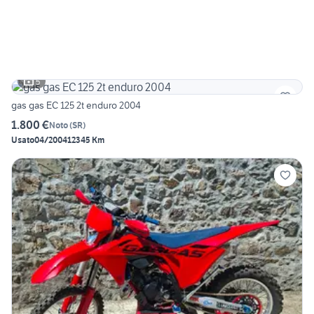
5
gas gas EC 125 2t enduro 2004
1.800 €
Noto
(
SR
)
Usato
04/2004
12345 Km