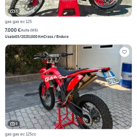
6
gas gas ec 125
7.000 €
Aulla
(
MS
)
Usato
03/2025
1000 Km
Cross / Enduro
6
gas gas ec 125cc