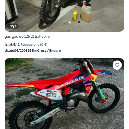
6
gas gas ec 125 2t trattabile
5.500 €
Roccavione
(
CN
)
Usato
04/2009
15 Km
Cross / Enduro