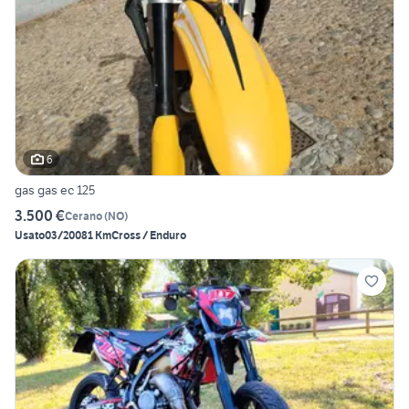
6
gas gas ec 125
3.500 €
Cerano
(
NO
)
Usato
03/2008
1 Km
Cross / Enduro