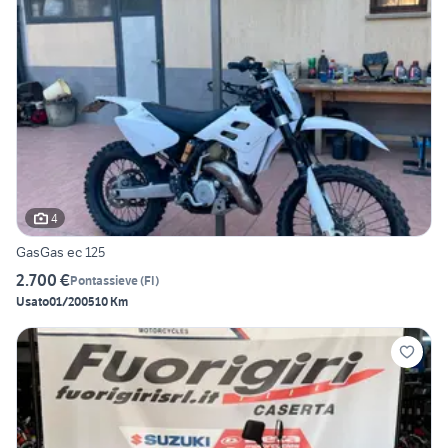
4
GasGas ec 125
2.700 €
Pontassieve
(
FI
)
Usato
01/2005
10 Km