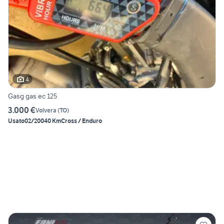
4
Gasg gas ec 125
3.000 €
Volvera
(
TO
)
Usato
02/2004
0 Km
Cross / Enduro