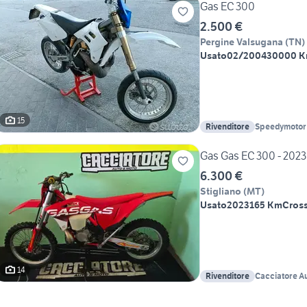
Gas EC 300
2.500 €
Pergine Valsugana
(
TN
)
Usato
02/2004
30000 
15
Rivenditore
Speedymotor
Gas Gas EC 300 - 2023
6.300 €
Stigliano
(
MT
)
Usato
2023
165 Km
Cross
14
Rivenditore
Cacciatore 