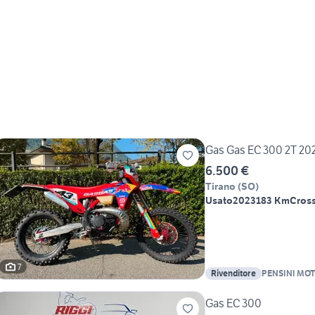
Gas Gas EC 300 2T 20
6.500 €
Tirano
(
SO
)
Usato
2023
183 Km
Cross
7
Rivenditore
PENSINI MO
Gas EC 300