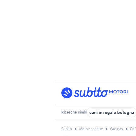
cani in regalo bologna
Ricerche
simili
Subito
Moto e scooter
Gas gas
Ec 