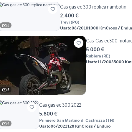
Gas gas ec 300 replica nambotin
2.400 €
Trevi
(
PG
)
5
Usato
08/2010
1000 Km
Cross / Endu
Gas-Gas ec300 motar
5.000 €
Rubiera
(
RE
)
Usato
11/2003
5000 Km
5
Gas gas ec 300 2022
5.800 €
Primiero San Martino di Castrozza
(
TN
)
6
Usato
06/2022
128 Km
Cross / Enduro