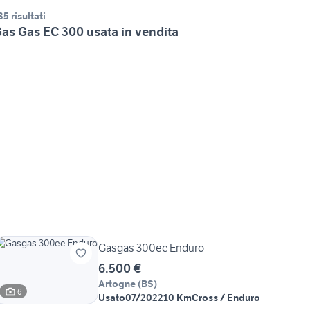
35 risultati
as Gas EC 300 usata in vendita
Gasgas 300ec Enduro
6.500 €
Artogne
(
BS
)
6
Usato
07/2022
10 Km
Cross / Enduro