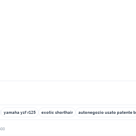
yamaha yzf r125
exotic shorthair
autonegozio usato patente b
300