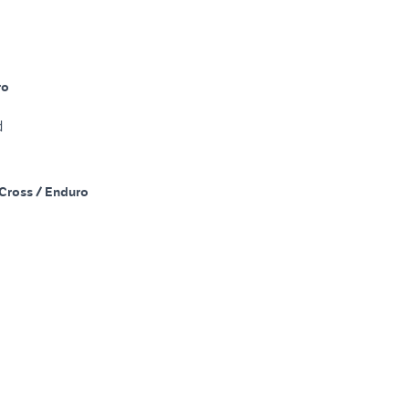
ro
d
Cross / Enduro