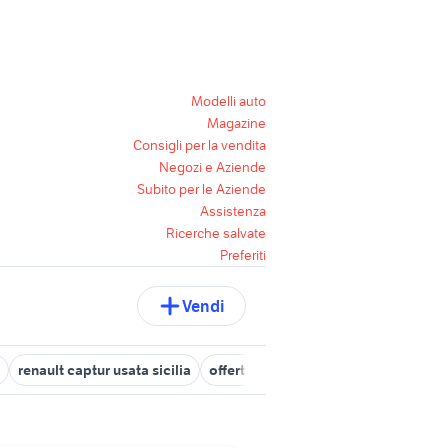
Modelli auto
Magazine
Consigli per la vendita
Negozi e Aziende
Subito per le Aziende
Assistenza
Ricerche salvate
Preferiti
Vendi
renault captur usata sicilia
offerte di lavoro a parma
monolocal