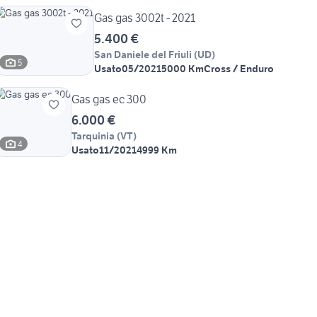
Gas gas 3002t - 2021
5.400 €
San Daniele del Friuli
(
UD
)
5
Usato
05/2021
5000 Km
Cross / Enduro
Gas gas ec 300
6.000 €
Tarquinia
(
VT
)
4
Usato
11/2021
4999 Km