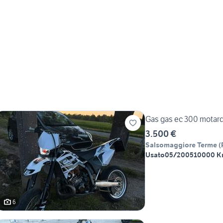
Gas gas ec 300 motar
3.500 €
Salsomaggiore Terme
(
Usato
05/2005
10000 
6