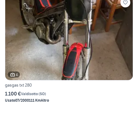
4
gasgas txt 280
1.100 €
Valdisotto
(
SO
)
Usato
07/2000
111 Km
Altro