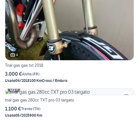
4
Trial gas gas txt 2018
3.000 €
Alvito
(
FR
)
Usato
04/2018
100 Km
Cross / Enduro
4
trial gas gas 280cc TXT pro 03 targato
1.100 €
Trento
(
TN
)
Usato
05/2025
900 Km