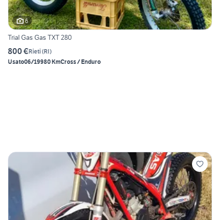
6
Trial Gas Gas TXT 280
800 €
Rieti
(
RI
)
Usato
06/1998
0 Km
Cross / Enduro