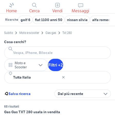
Home
Cerca
Vendi
Messaggi
golf 6
fiat 1100 anni 50
nissan silvia
alfa romeo to
Ricerche
Subito
Moto e scooter
Gas gas
Txt 280
Cosa cerchi?
Moto e
Filtri +2
Scooter
Salva ricerca
Dal più recente
68 risultati
Gas Gas TXT 280 usata in vendita