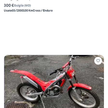
300 €
Guiglia
(
MO
)
Usato
03/2000
100 Km
Cross / Enduro