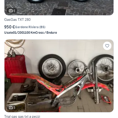
6
GasGas TXT 280
950 €
Gardone Riviera
(
BS
)
Usato
01/2001
100 Km
Cross / Enduro
5
Trial gas gas txt a pezzi