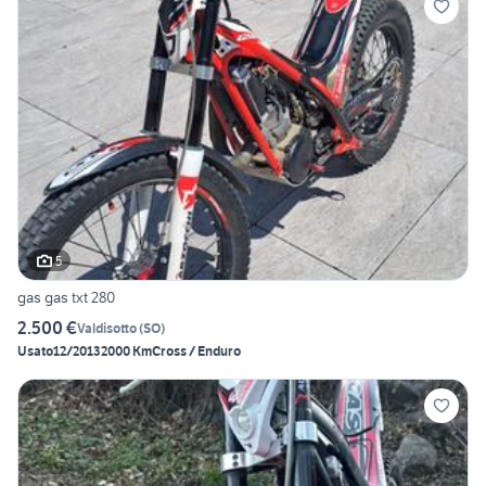
5
gas gas txt 280
2.500 €
Valdisotto
(
SO
)
Usato
12/2013
2000 Km
Cross / Enduro