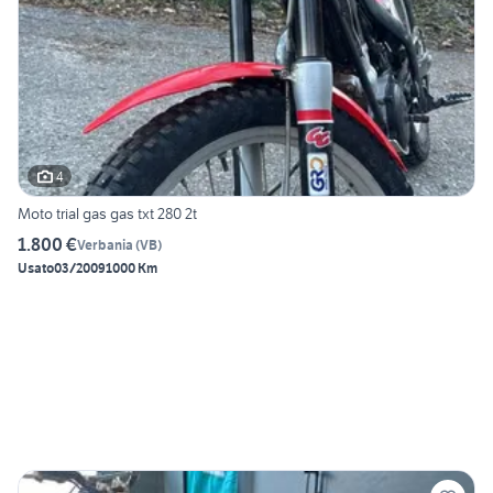
4
Moto trial gas gas txt 280 2t
1.800 €
Verbania
(
VB
)
Usato
03/2009
1000 Km