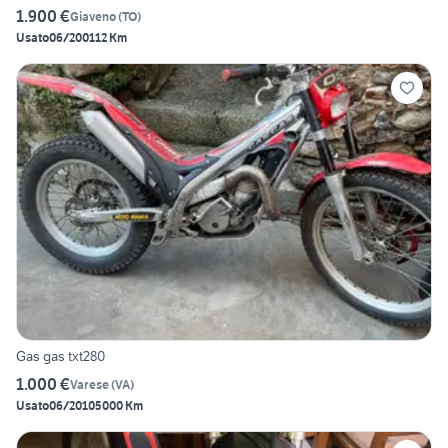
1.900 €
Giaveno
(
TO
)
Usato
06/2001
12 Km
Gas gas txt280
1.000 €
Varese
(
VA
)
Usato
06/2010
5000 Km