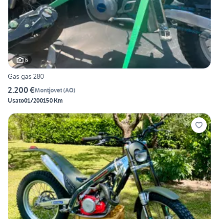
6
Gas gas 280
2.200 €
Montjovet
(
AO
)
Usato
01/2001
50 Km