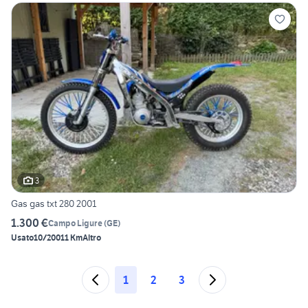
3
Gas gas txt 280 2001
1.300 €
Campo Ligure
(
GE
)
Usato
10/2001
1 Km
Altro
1
2
3