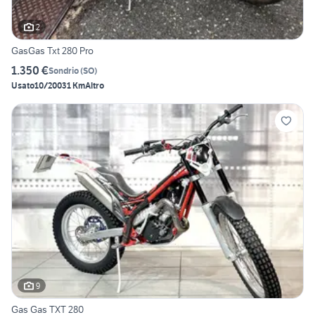
2
GasGas Txt 280 Pro
1.350 €
Sondrio
(
SO
)
Usato
10/2003
1 Km
Altro
9
Gas Gas TXT 280