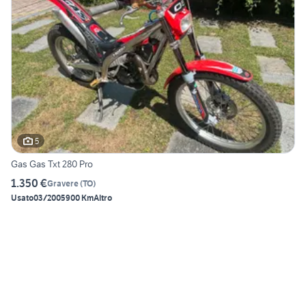
5
Gas Gas Txt 280 Pro
1.350 €
Gravere
(
TO
)
Usato
03/2005
900 Km
Altro