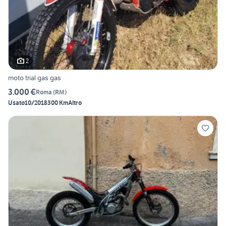
2
moto trial gas gas
3.000 €
Roma
(
RM
)
Usato
10/2018
300 Km
Altro