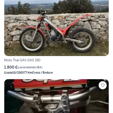
Moto Trial GAS GAS 280
1.800 €
Locorotondo
(
BA
)
Usato
10/2003
77 Km
Cross / Enduro