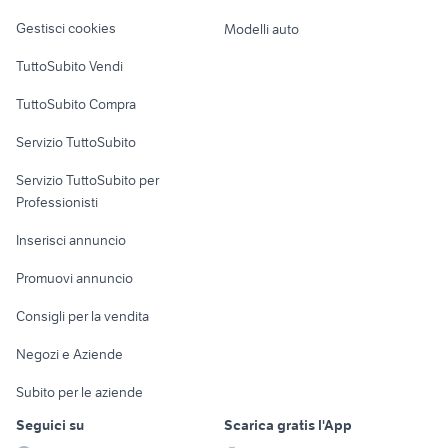
Veicoli commerciali
altro
Gestisci cookies
Modelli auto
Case vacanza
TuttoSubito Vendi
Uffici e Locali
TuttoSubito Compra
commerciali
Servizio TuttoSubito
elettronica
per la casa e la
sports e hobby
Servizio TuttoSubito per
persona
Informatica
Animali
Professionisti
Arredamento e
Console e
Accessori per
Casalinghi
Inserisci annuncio
Videogiochi
animali
Elettrodomestici
Promuovi annuncio
Audio/Video
Musica e Film
Giardino e Fai da te
Consigli per la vendita
Fotografia
Libri e Riviste
Abbigliamento e
Negozi e Aziende
Telefonia
Strumenti Musicali
Accessori
Subito per le aziende
Sports
Tutto per i bambini
Seguici su
Scarica gratis l'App
Biciclette