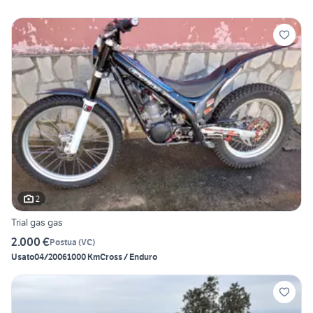
2
Trial gas gas
2.000 €
Postua
(
VC
)
Usato
04/2006
1000 Km
Cross / Enduro