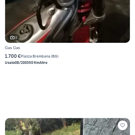
5
Gas Gas
1.700 €
Piazza Brembana
(
BG
)
Usato
08/2003
50 Km
Altro