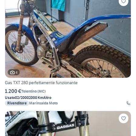
4
Gas TXT 280 perfettamente funzionante
1.200 €
Tolentino
(
MC
)
Usato
02/2000
2000 Km
Altro
Rivenditore
Marinsalda Moto