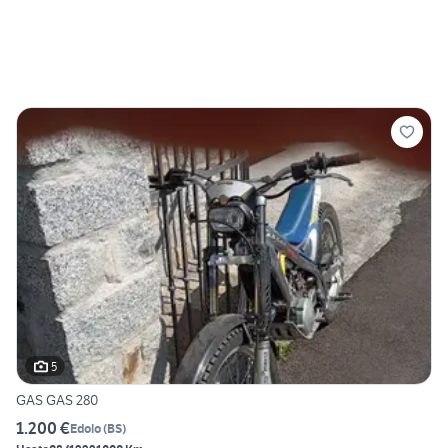
5
GAS GAS 280
1.200 €
Edolo
(
BS
)