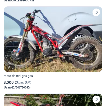
Usato
08/1999
1000 Km
2
moto da trial gas gas
3.000 €
Roma
(
RM
)
Usato
12/2017
200 Km