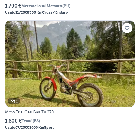
1.700 €
Mercatello sul Metauro
(
PU
)
Usato
11/2008
300 Km
Cross / Enduro
3
Moto Trial Gas Gas TX 270
1.800 €
Temu'
(
BS
)
Usato
07/2000
1000 Km
Sport