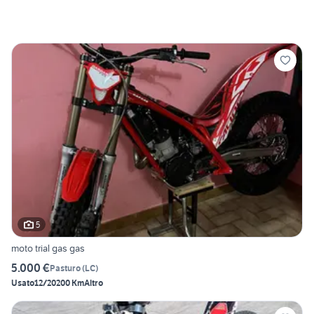
5
moto trial gas gas
5.000 €
Pasturo
(
LC
)
Usato
12/2020
0 Km
Altro