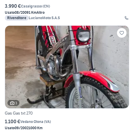
3.990 €
Casalgrasso
(
CN
)
Usato
08/2009
1 Km
Altro
Rivenditore
LucianoMoto S.A.S
3
Gas Gas txt 270
1.100 €
Vedano Olona
(
VA
)
Usato
09/2002
1000 Km