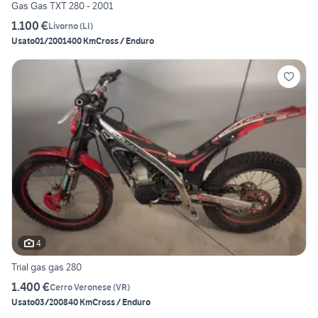
Gas Gas TXT 280 - 2001
1.100 €
Livorno
(
LI
)
Usato
01/2001
400 Km
Cross / Enduro
4
Trial gas gas 280
1.400 €
Cerro Veronese
(
VR
)
Usato
03/2008
40 Km
Cross / Enduro