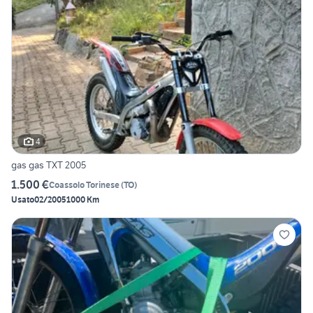
4
gas gas TXT 2005
1.500 €
Coassolo Torinese
(
TO
)
Usato
02/2005
1000 Km