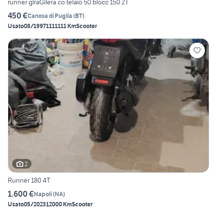
runner glraGilera co telaio 50 blocc 150 2T
450 €
Canosa di Puglia
(
BT
)
Usato
08/1997
1111111 Km
Scooter
2
Runner 180 4T
1.600 €
Napoli
(
NA
)
Usato
05/2023
12000 Km
Scooter