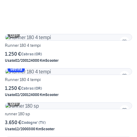
6
Runner 180 4 tempi
1.250 €
Cabras
(
OR
)
Usato
02/2001
24000 Km
Scooter
Vetrina
Runner 180 4 tempi
1.250 €
Cabras
(
OR
)
Usato
02/2001
24000 Km
Scooter
6
runner 180 sp
3.650 €
Codogne'
(
TV
)
Usato
12/2000
300 Km
Scooter