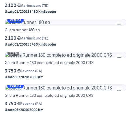
2.100 €
Martinsicuro
(
TE
)
Usato
01/2001
33480 Km
Scooter
Vetrina
Gilera runner 180 sp
2.100 €
Martinsicuro
(
TE
)
Usato
01/2001
33480 Km
Scooter
6
Gilera Runner 180 completo ed originale 2000 CRS
3.750 €
Ravenna
(
RA
)
Usato
06/2020
17000 Km
Vetrina
Gilera Runner 180 completo ed originale 2000 CRS
3.750 €
Ravenna
(
RA
)
Usato
06/2020
17000 Km