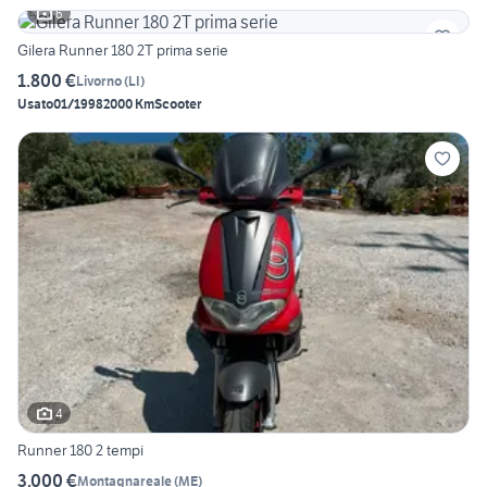
6
Gilera Runner 180 2T prima serie
1.800 €
Livorno
(
LI
)
Usato
01/1998
2000 Km
Scooter
4
Runner 180 2 tempi
3.000 €
Montagnareale
(
ME
)