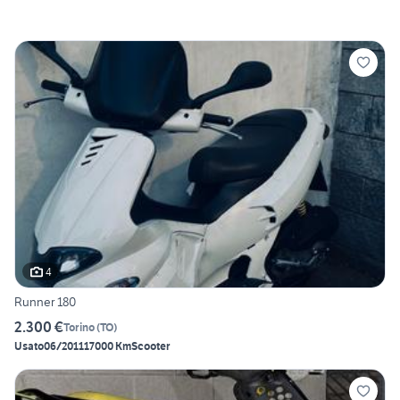
4
Runner 180
2.300 €
Torino
(
TO
)
Usato
06/2011
17000 Km
Scooter