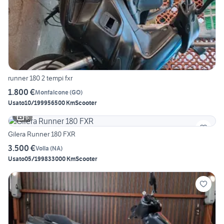
runner 180 2 tempi fxr
1.800 €
Monfalcone
(
GO
)
Usato
10/1999
56500 Km
Scooter
6
Gilera Runner 180 FXR
3.500 €
Volla
(
NA
)
Usato
05/1998
33000 Km
Scooter