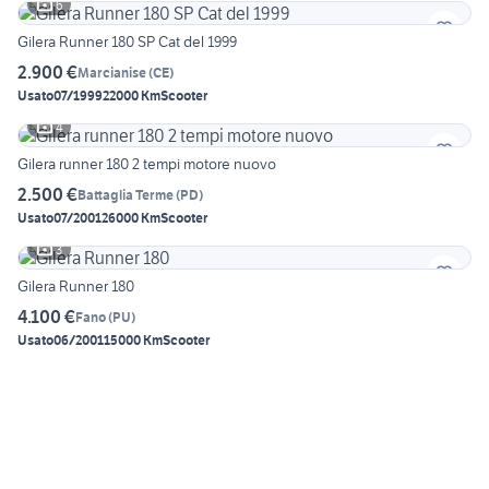
6
Gilera Runner 180 SP Cat del 1999
2.900 €
Marcianise
(
CE
)
Usato
07/1999
22000 Km
Scooter
4
Gilera runner 180 2 tempi motore nuovo
2.500 €
Battaglia Terme
(
PD
)
Usato
07/2001
26000 Km
Scooter
3
Gilera Runner 180
4.100 €
Fano
(
PU
)
Usato
06/2001
15000 Km
Scooter