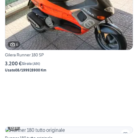
4
Gilera Runner 180 SP
3.200 €
Sirolo
(
AN
)
Usato
08/1999
28900 Km
6