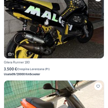
5
Gilera Runner 180
3.500 €
Crespina Lorenzana
(
PI
)
Usato
09/2000
0 Km
Scooter