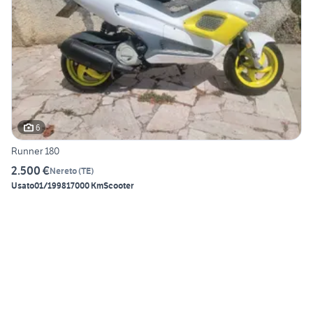
6
Runner 180
2.500 €
Nereto
(
TE
)
Usato
01/1998
17000 Km
Scooter