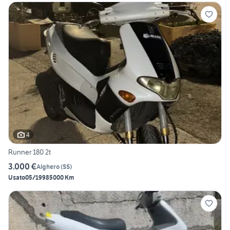
4
Runner 180 2t
3.000 €
Alghero
(
SS
)
Usato
05/1998
5000 Km