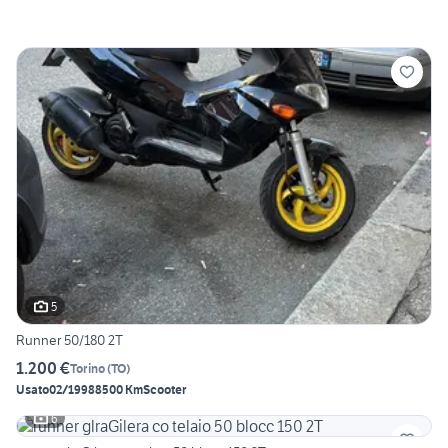
5
Runner 50/180 2T
1.200 €
Torino
(
TO
)
Usato
02/1998
8500 Km
Scooter
6