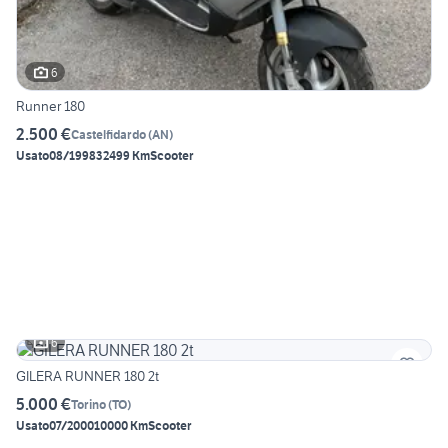
6
Runner 180
2.500 €
Castelfidardo
(
AN
)
Usato
08/1998
32499 Km
Scooter
6
GILERA RUNNER 180 2t
5.000 €
Torino
(
TO
)
Usato
07/2000
10000 Km
Scooter