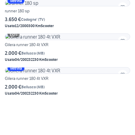
Vetrina
runner 180 sp
3.650 €
Codogne'
(
TV
)
Usato
12/2000
300 Km
Scooter
6
Gilera runner 180 4t VXR
2.000 €
Bellusco
(
MB
)
Usato
04/2002
32230 Km
Scooter
Vetrina
Gilera runner 180 4t VXR
2.000 €
Bellusco
(
MB
)
Usato
04/2002
32230 Km
Scooter