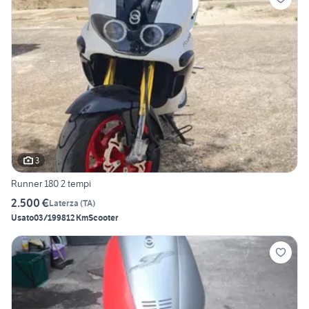
3
Runner 180 2 tempi
2.500 €
Laterza
(
TA
)
Usato
03/1998
12 Km
Scooter