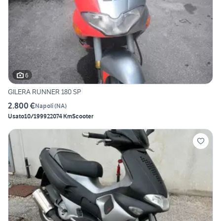
6
GILERA RUNNER 180 SP
2.800 €
Napoli
(
NA
)
Usato
10/1999
22074 Km
Scooter