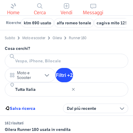
Home
Cerca
Vendi
Messaggi
ktm 690 usato
alfa romeo tonale
cagiva mito 125 us
Ricerche
Subito
Moto e scooter
Gilera
Runner 180
Cosa cerchi?
Moto e
Filtri +2
Scooter
Salva ricerca
Dal più recente
162 risultati
Gilera Runner 180 usata in vendita