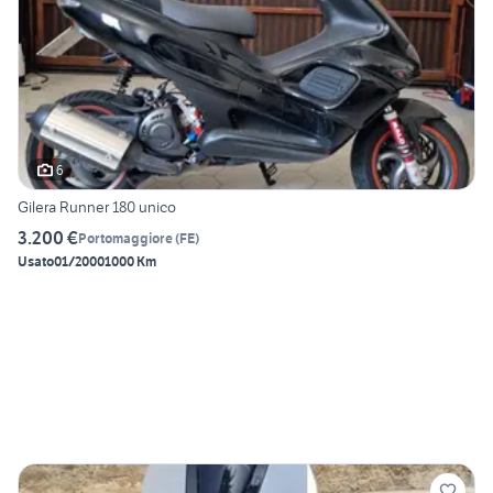
6
Gilera Runner 180 unico
3.200 €
Portomaggiore
(
FE
)
Usato
01/2000
1000 Km