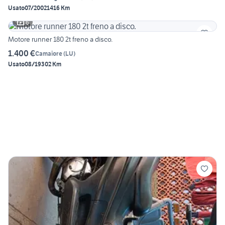
Usato
07/2002
1416 Km
6
Motore runner 180 2t freno a disco.
1.400 €
Camaiore
(
LU
)
Usato
08/1930
2 Km