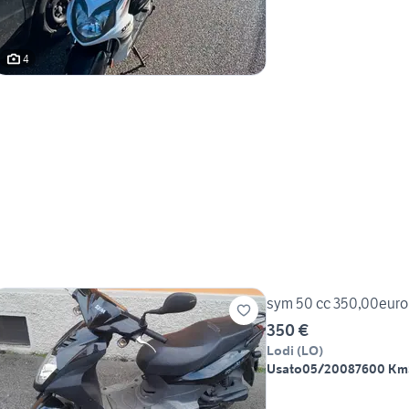
4
sym 50 cc 350,00euro
350 €
Lodi
(
LO
)
Usato
05/2008
7600 Km