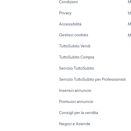
Condizioni
M
Nautica
Garage e box
Privacy
I
Caravan e Camper
Loft, mansarde 
Accessibilità
M
Veicoli commerciali
Case vacanza
Gestisci cookies
M
Uffici e Locali
TuttoSubito Vendi
commerciali
TuttoSubito Compra
Servizio TuttoSubito
Servizio TuttoSubito per Professionisti
Inserisci annuncio
Promuovi annuncio
Consigli per la vendita
Negozi e Aziende