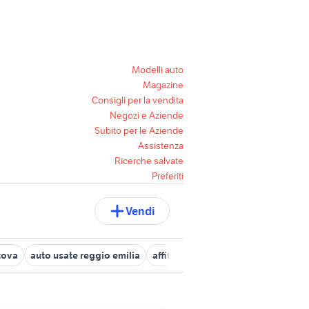
Modelli auto
Magazine
Consigli per la vendita
Negozi e Aziende
Subito per le Aziende
Assistenza
Ricerche salvate
Preferiti
Vendi
tova
auto usate reggio emilia
affitti imola
cuccioli cane latina