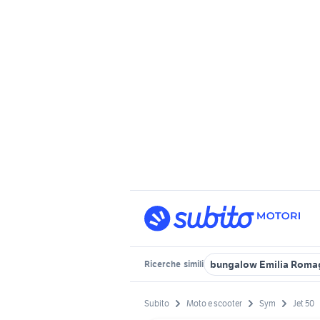
bungalow Emilia Roma
Ricerche
simili
Subito
Moto e scooter
Sym
Jet 50