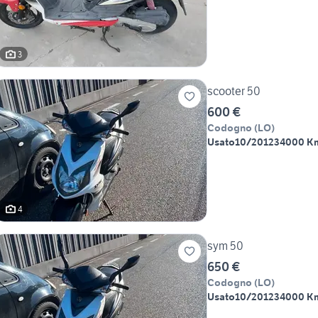
3
scooter 50
600 €
Codogno
(
LO
)
Usato
10/2012
34000 K
4
sym 50
650 €
Codogno
(
LO
)
Usato
10/2012
34000 K