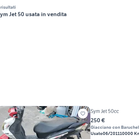
 risultati
ym Jet 50 usata in vendita
Sym Jet 50cc
250 €
Giacciano con Baruchel
Usato
06/2011
10000 K