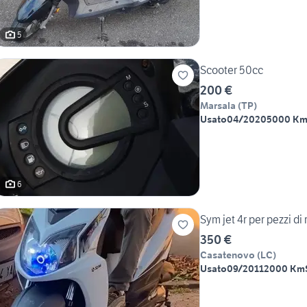
5
Scooter 50cc
200 €
Marsala
(
TP
)
Usato
04/2020
5000 K
6
Sym jet 4r per pezzi di
350 €
Casatenovo
(
LC
)
Usato
09/2011
2000 Km