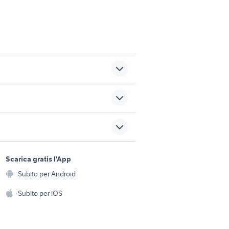
ra
tagliasiepi usato
auto honda hr v
sports e hobby
a
Scarica gratis l'App
Animali
Subito per Android
ento e
Accessori per animali
hi
Subito per iOS
Musica e Film
omestici
Libri e Riviste
e Fai da te