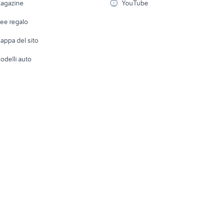
agazine
YouTube
Attrezzature di lavoro
Telefonia
Abbigli
dee regalo
Accesso
e altro
appa del sito
Tutto per
odelli auto