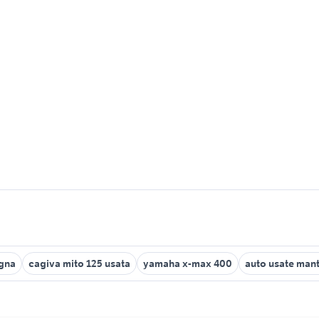
gna
cagiva mito 125 usata
yamaha x-max 400
auto usate man