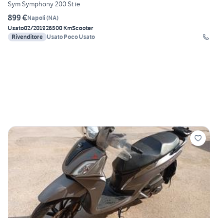
Sym Symphony 200 St ie
899 €
Napoli
(
NA
)
Usato
02/2019
26500 Km
Scooter
Rivenditore
Usato Poco Usato