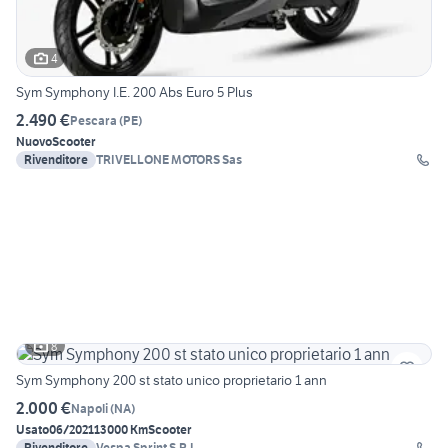
4
Sym Symphony I.E. 200 Abs Euro 5 Plus
2.490 €
Pescara
(
PE
)
Nuovo
Scooter
Rivenditore
TRIVELLONE MOTORS Sas
8
Sym Symphony 200 st stato unico proprietario 1 ann
2.000 €
Napoli
(
NA
)
Usato
06/2021
13000 Km
Scooter
Rivenditore
Vespa Sprint S.R.L.