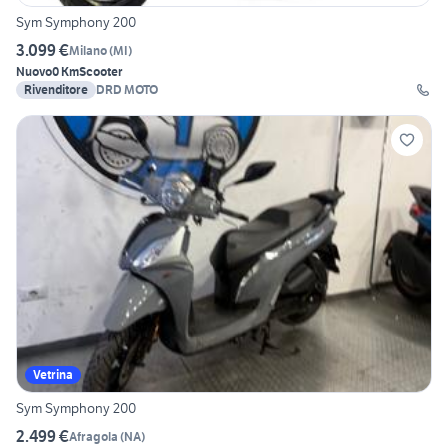
Sym Symphony 200
3.099 €
Milano
(
MI
)
Nuovo
0 Km
Scooter
Rivenditore
DRD MOTO
Vetrina
Sym Symphony 200
2.499 €
Afragola
(
NA
)