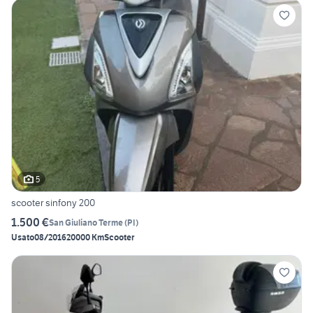
5
scooter sinfony 200
1.500 €
San Giuliano Terme
(
PI
)
Usato
08/2016
20000 Km
Scooter