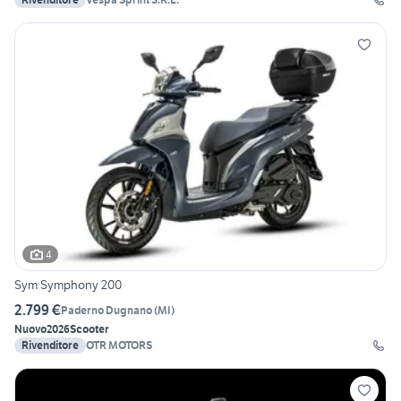
4
Sym Symphony 200
2.799 €
Paderno Dugnano
(
MI
)
Nuovo
2026
Scooter
Rivenditore
OTR MOTORS