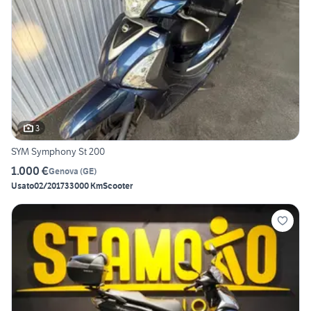
3
SYM Symphony St 200
1.000 €
Genova
(
GE
)
Usato
02/2017
33000 Km
Scooter