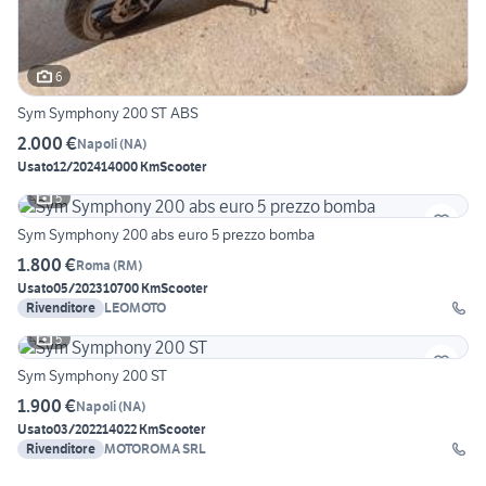
6
Sym Symphony 200 ST ABS
2.000 €
Napoli
(
NA
)
Usato
12/2024
14000 Km
Scooter
5
Sym Symphony 200 abs euro 5 prezzo bomba
1.800 €
Roma
(
RM
)
Usato
05/2023
10700 Km
Scooter
Rivenditore
LEOMOTO
5
Sym Symphony 200 ST
1.900 €
Napoli
(
NA
)
Usato
03/2022
14022 Km
Scooter
Rivenditore
MOTOROMA SRL