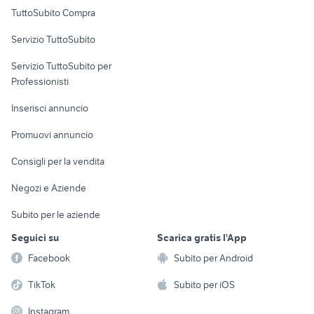
Uffici e Locali
TuttoSubito Compra
commerciali
Servizio TuttoSubito
elettronica
per la casa e la
sports e hobby
Servizio TuttoSubito per
persona
Informatica
Animali
Professionisti
Arredamento e
Console e
Accessori per
Casalinghi
Inserisci annuncio
Videogiochi
animali
Elettrodomestici
Promuovi annuncio
Audio/Video
Musica e Film
Giardino e Fai da te
Consigli per la vendita
Fotografia
Libri e Riviste
Abbigliamento e
Negozi e Aziende
Telefonia
Strumenti Musicali
Accessori
Subito per le aziende
Sports
Tutto per i bambini
Seguici su
Scarica gratis l'App
Biciclette
Facebook
Subito per Android
Collezionismo
TikTok
Subito per iOS
Instagram