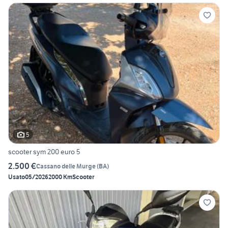
5
scooter sym 200 euro 5
2.500 €
Cassano delle Murge
(
BA
)
Usato
05/2026
2000 Km
Scooter