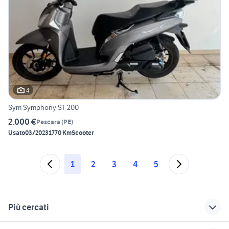
4
Sym Symphony ST 200
2.000 €
Pescara
(
PE
)
Usato
03/2023
1770 Km
Scooter
1
2
3
4
5
Più cercati
Correlati
Richerche simili
Suggerimenti