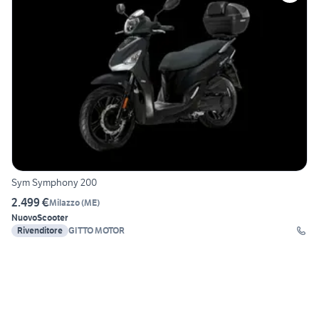
Sym Symphony 200
2.499 €
Milazzo
(
ME
)
Nuovo
Scooter
Rivenditore
GITTO MOTOR