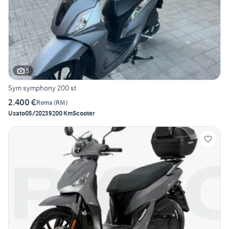
5
Sym symphony 200 st
2.400 €
Roma
(
RM
)
Usato
05/2023
9200 Km
Scooter