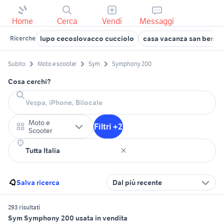
Home
Cerca
Vendi
Messaggi
lupo cecoslovacco cucciolo
casa vacanza san benede
Ricerche
Subito
Moto e scooter
Sym
Symphony 200
Cosa cerchi?
Moto e
Filtri +2
Scooter
Salva ricerca
Dal più recente
293 risultati
Sym Symphony 200 usata in vendita