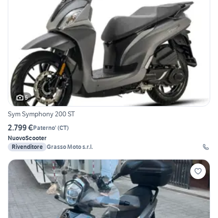
5
Sym Symphony 200 ST
2.799 €
Paterno'
(
CT
)
Nuovo
Scooter
Rivenditore
Grasso Moto s.r.l.