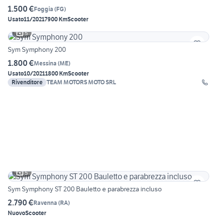
1.500 €
Foggia
(
FG
)
Usato
11/2021
7900 Km
Scooter
5
Sym Symphony 200
1.800 €
Messina
(
ME
)
Usato
10/2021
1800 Km
Scooter
Rivenditore
TEAM MOTORS MOTO SRL
5
Sym Symphony ST 200 Bauletto e parabrezza incluso
2.790 €
Ravenna
(
RA
)
Nuovo
Scooter