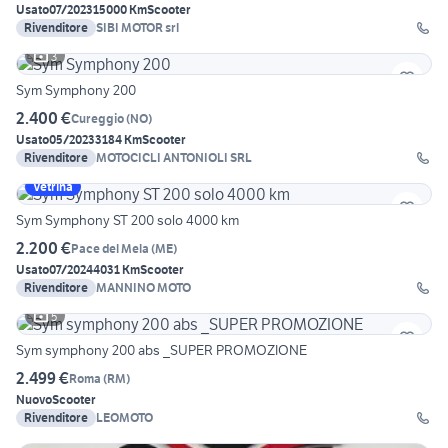
Usato
07/2023
15000 Km
Scooter
Rivenditore
SIBI MOTOR srl
3
Sym Symphony 200
2.400 €
Cureggio
(
NO
)
Usato
05/2023
3184 Km
Scooter
Rivenditore
MOTOCICLI ANTONIOLI SRL
Vetrina
Sym Symphony ST 200 solo 4000 km
2.200 €
Pace del Mela
(
ME
)
Usato
07/2024
4031 Km
Scooter
Rivenditore
MANNINO MOTO
5
Sym symphony 200 abs _SUPER PROMOZIONE
2.499 €
Roma
(
RM
)
Nuovo
Scooter
Rivenditore
LEOMOTO