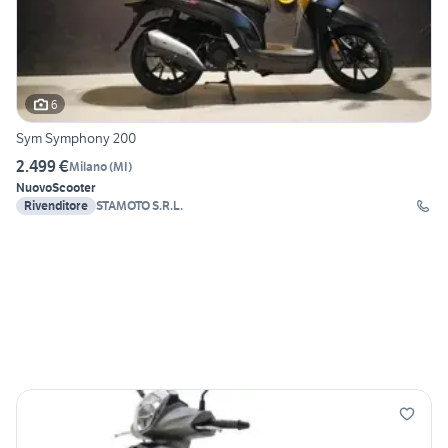
6
Sym Symphony 200
2.499 €
Milano
(
MI
)
Nuovo
Scooter
Rivenditore
STAMOTO S.R.L.