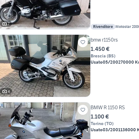
7
Rivenditore
Motostar 200
bmw r1150rs
1.450 €
Brescia
(
BS
)
Usato
05/2002
70000 
4
BMW R 1150 RS
1.100 €
Torino
(
TO
)
Usato
03/2001
136000 