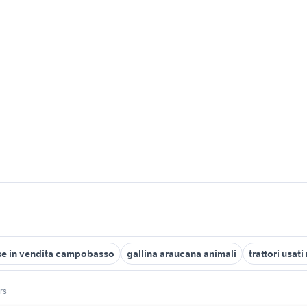
se in vendita campobasso
gallina araucana animali
trattori usat
rs