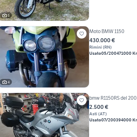
6
Moto BMW 1150
430.000 €
Rimini
(
RN
)
Usato
05/2004
71000 K
4
bmw R1150RS del 200
2.500 €
Asti
(
AT
)
Usato
07/2003
94000 K