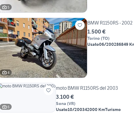
5
BMW R1150RS - 2002
1.500 €
Torino
(
TO
)
Usato
06/2002
86849 K
4
moto BMW R1150RS del 2003
3.100 €
Sona
(
VR
)
6
Usato
10/2003
42000 Km
Turismo