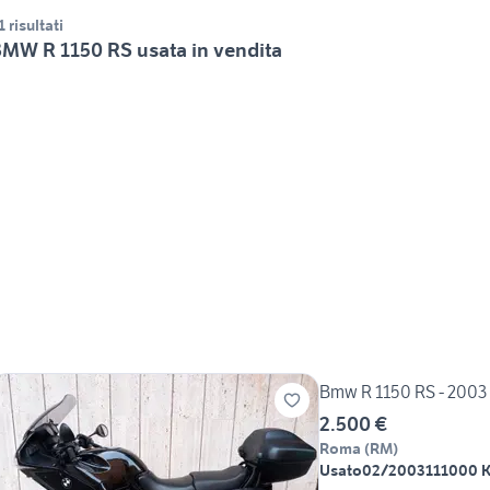
1 risultati
MW R 1150 RS usata in vendita
Bmw R 1150 RS - 2003
2.500 €
Roma
(
RM
)
Usato
02/2003
111000 