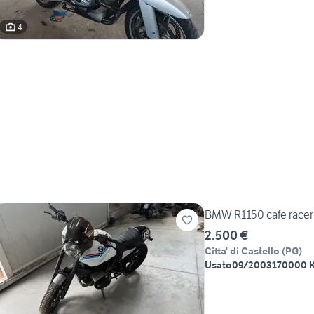
4
BMW R1150 cafe racer
2.500 €
Citta' di Castello
(
PG
)
Usato
09/2003
170000 