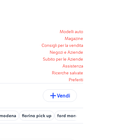
Modelli auto
Magazine
Consigli per la vendita
Negozi e Aziende
Subito per le Aziende
Assistenza
Ricerche salvate
Preferiti
Vendi
i modena
fiorino pick up
ford mondeo
cocker
tartarughe d a