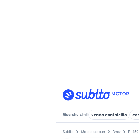
vendo cani sicilia
ca
Ricerche
simili
Subito
Moto e scooter
Bmw
R 1150 