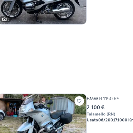
3
BMW R 1150 RS
2.100 €
Talamello
(
RN
)
Usato
06/2001
71000 K