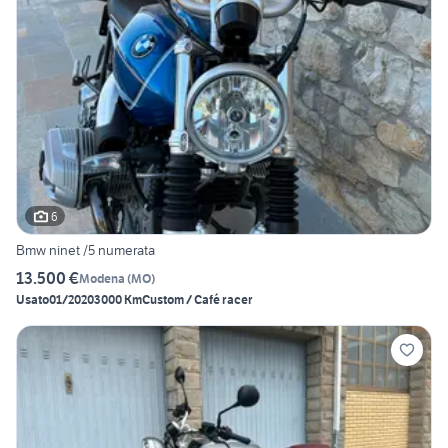
6
Bmw ninet /5 numerata
13.500 €
Modena
(
MO
)
Usato
01/2020
3000 Km
Custom / Café racer