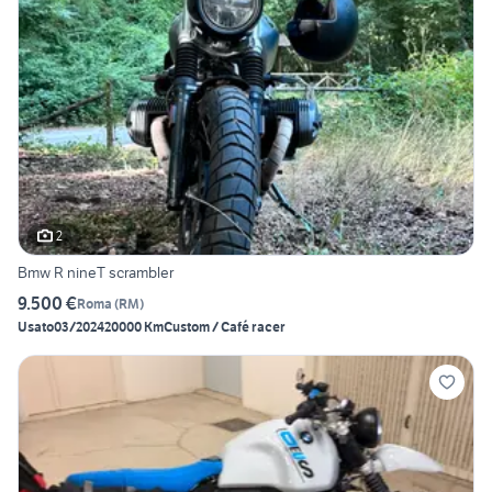
2
Bmw R nineT scrambler
9.500 €
Roma
(
RM
)
Usato
03/2024
20000 Km
Custom / Café racer