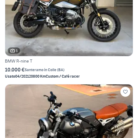
6
BMW R-nine T
10.000 €
Santeramo in Colle
(
BA
)
Usato
04/2021
20800 Km
Custom / Café racer