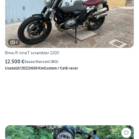
6
Bmw R nineT scrambler 1200
12.500 €
Sasso Marconi
(
BO
)
Usato
10/2022
3600 Km
Custom / Café racer