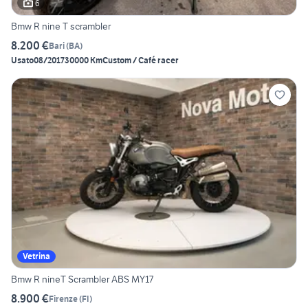
6
Bmw R nine T scrambler
8.200 €
Bari
(
BA
)
Usato
08/2017
30000 Km
Custom / Café racer
Vetrina
Bmw R nineT Scrambler ABS MY17
8.900 €
Firenze
(
FI
)