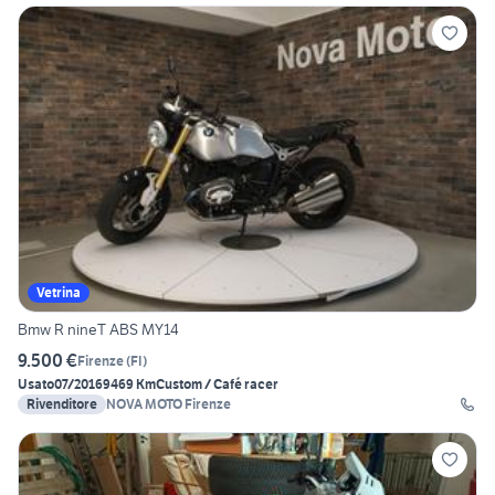
Vetrina
Bmw R nineT ABS MY14
9.500 €
Firenze
(
FI
)
Usato
07/2016
9469 Km
Custom / Café racer
Rivenditore
NOVA MOTO Firenze