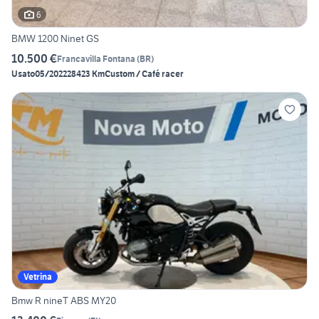
6
BMW 1200 Ninet GS
10.500 €
Francavilla Fontana
(
BR
)
Usato
05/2022
28423 Km
Custom / Café racer
Vetrina
Bmw R nineT ABS MY20