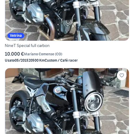
Vetrina
NineT Special full carbon
10.000 €
Mariano Comense
(
CO
)
Usato
05/2015
20500 Km
Custom / Café racer