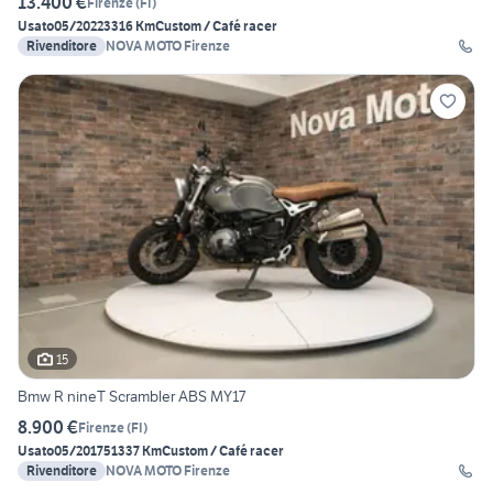
13.400 €
Firenze
(
FI
)
Usato
05/2022
3316 Km
Custom / Café racer
Rivenditore
NOVA MOTO Firenze
15
Bmw R nineT Scrambler ABS MY17
8.900 €
Firenze
(
FI
)
Usato
05/2017
51337 Km
Custom / Café racer
Rivenditore
NOVA MOTO Firenze