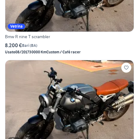
Vetrina
Bmw R nine T scrambler
8.200 €
Bari
(
BA
)
Usato
08/2017
30000 Km
Custom / Café racer