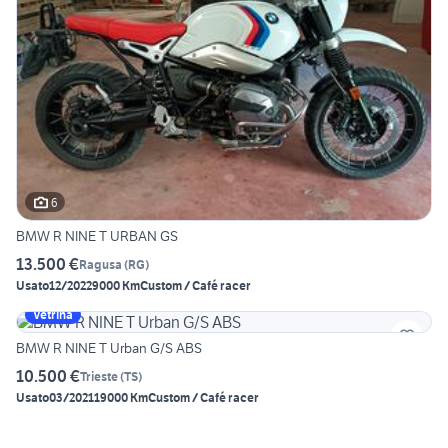
6
BMW R NINE T URBAN GS
13.500 €
Ragusa
(
RG
)
Usato
12/2022
9000 Km
Custom / Café racer
Vetrina
BMW R NINE T Urban G/S ABS
10.500 €
Trieste
(
TS
)
Usato
03/2021
19000 Km
Custom / Café racer