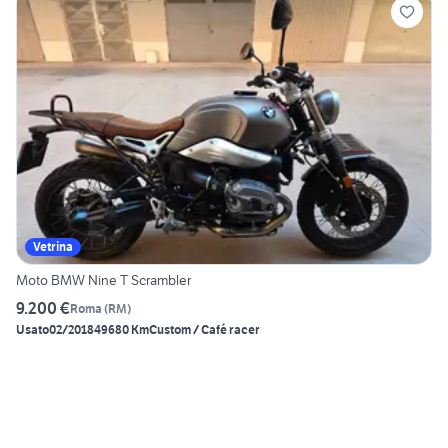
Vetrina
Moto BMW Nine T Scrambler
9.200 €
Roma
(
RM
)
Usato
02/2018
49680 Km
Custom / Café racer