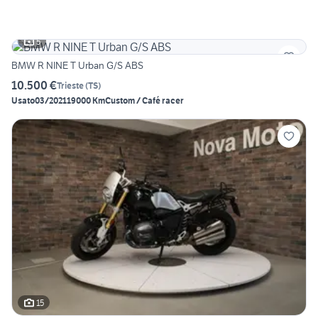
5
BMW R NINE T Urban G/S ABS
10.500 €
Trieste
(
TS
)
Usato
03/2021
19000 Km
Custom / Café racer
15