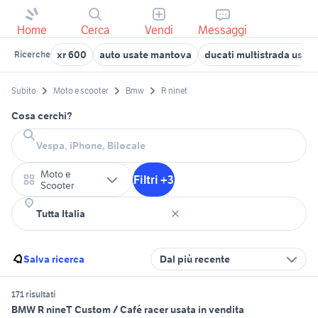
Home
Cerca
Vendi
Messaggi
xr 600
auto usate mantova
ducati multistrada usata
Ricerche
Subito
Moto e scooter
Bmw
R ninet
Cosa cerchi?
Moto e
Filtri +3
Scooter
Salva ricerca
Dal più recente
171 risultati
BMW R nineT Custom / Café racer usata in vendita