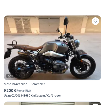
6
Moto BMW Nine T Scrambler
9.200 €
Roma
(
RM
)
Usato
02/2018
49680 Km
Custom / Café racer