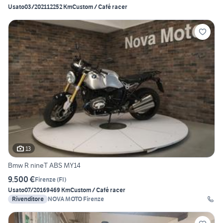
Usato
03/2021
12252 Km
Custom / Café racer
13
Bmw R nineT ABS MY14
9.500 €
Firenze
(
FI
)
Usato
07/2016
9469 Km
Custom / Café racer
Rivenditore
NOVA MOTO Firenze