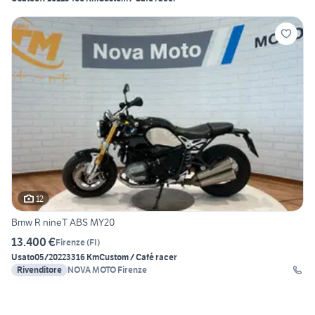
12
Bmw R nineT ABS MY20
13.400 €
Firenze
(
FI
)
Usato
05/2022
3316 Km
Custom / Café racer
Rivenditore
NOVA MOTO Firenze