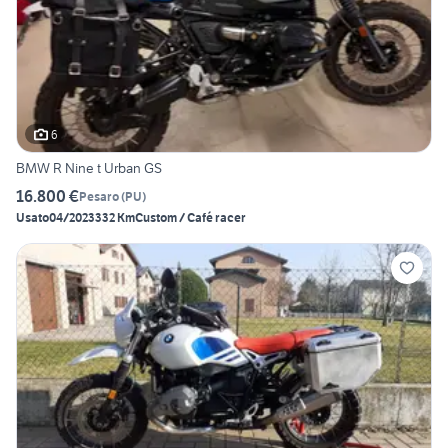
6
BMW R Nine t Urban GS
16.800 €
Pesaro
(
PU
)
Usato
04/2023
332 Km
Custom / Café racer