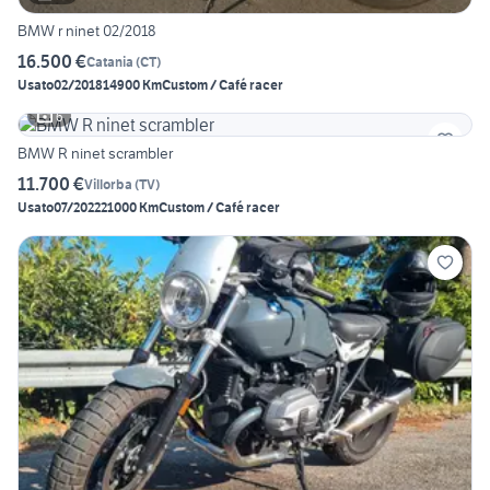
BMW r ninet 02/2018
16.500 €
Catania
(
CT
)
Usato
02/2018
14900 Km
Custom / Café racer
6
BMW R ninet scrambler
11.700 €
Villorba
(
TV
)
Usato
07/2022
21000 Km
Custom / Café racer