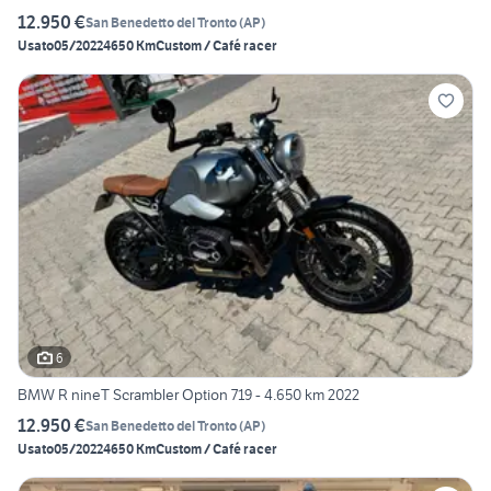
12.950 €
San Benedetto del Tronto
(
AP
)
Usato
05/2022
4650 Km
Custom / Café racer
6
BMW R nineT Scrambler Option 719 - 4.650 km 2022
12.950 €
San Benedetto del Tronto
(
AP
)
Usato
05/2022
4650 Km
Custom / Café racer