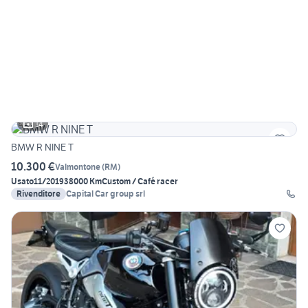
14
BMW R NINE T
10.300 €
Valmontone
(
RM
)
Usato
11/2019
38000 Km
Custom / Café racer
Rivenditore
Capital Car group srl