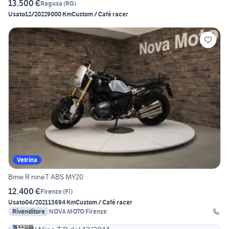
13.500 €
Ragusa
(
RG
)
Usato
12/2022
9000 Km
Custom / Café racer
Vetrina
Bmw R nineT ABS MY20
12.400 €
Firenze
(
FI
)
Usato
04/2021
13694 Km
Custom / Café racer
Rivenditore
NOVA MOTO Firenze
6