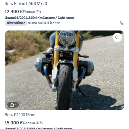
Bmw R nineT ABS MY20
12.400 €
Firenze
(
FI
)
Usato
04/2021
13694 Km
Custom / Café racer
Rivenditore
NOVA MOTO Firenze
5
Bmw R1200 Ninet
15.000 €
Genova
(
GE
)
Usato
02/2021
8000 Km
Custom / Café racer