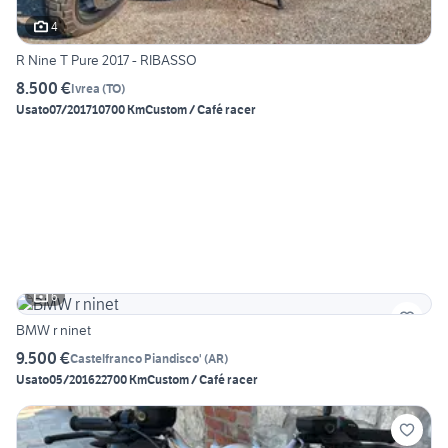
4
R Nine T Pure 2017 - RIBASSO
8.500 €
Ivrea
(
TO
)
Usato
07/2017
10700 Km
Custom / Café racer
6
BMW r ninet
9.500 €
Castelfranco Piandisco'
(
AR
)
Usato
05/2016
22700 Km
Custom / Café racer