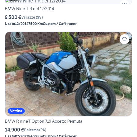
BMW Nine T R del 12/2014
9.500 €
Varazze
(
SV
)
Usato
12/2014
7500 Km
Custom / Café racer
Vetrina
BMW R nineT Option 719 Accetto Permuta
14.900 €
Palermo
(
PA
)
Usato
07/2022
5400 Km
Custom / Café racer