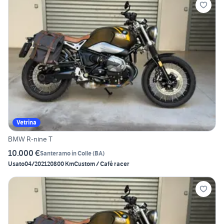
Vetrina
BMW R-nine T
10.000 €
Santeramo in Colle
(
BA
)
Usato
04/2021
20800 Km
Custom / Café racer