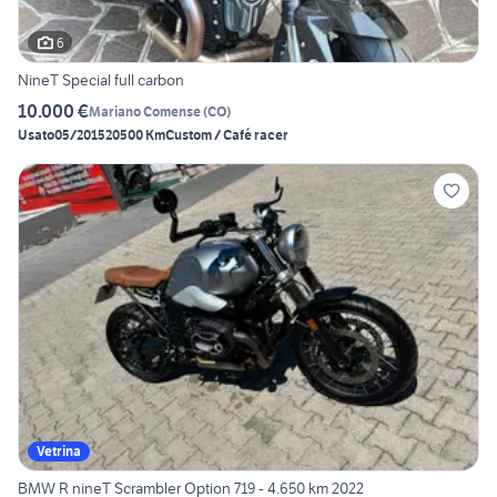
6
NineT Special full carbon
10.000 €
Mariano Comense
(
CO
)
Usato
05/2015
20500 Km
Custom / Café racer
Vetrina
BMW R nineT Scrambler Option 719 - 4.650 km 2022