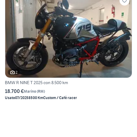
2
BMW R NINE T 2025 con 8.500 km
18.700 €
Marino
(
RM
)
Usato
07/2025
8500 Km
Custom / Café racer